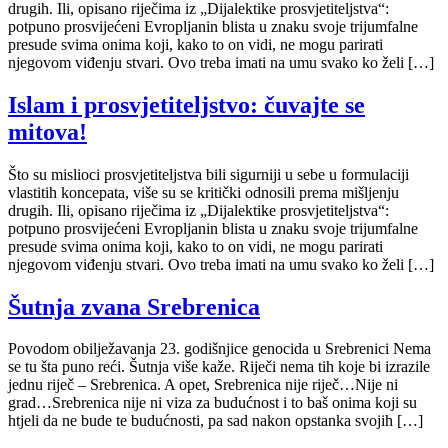
drugih. Ili, opisano riječima iz „Dijalektike prosvjetiteljstva“:
potpuno prosvijećeni Evropljanin blista u znaku svoje trijumfalne
presude svima onima koji, kako to on vidi, ne mogu parirati
njegovom viđenju stvari. Ovo treba imati na umu svako ko želi […]
Islam i prosvjetiteljstvo: čuvajte se
mitova!
Što su mislioci prosvjetiteljstva bili sigurniji u sebe u formulaciji
vlastitih koncepata, više su se kritički odnosili prema mišljenju
drugih. Ili, opisano riječima iz „Dijalektike prosvjetiteljstva“:
potpuno prosvijećeni Evropljanin blista u znaku svoje trijumfalne
presude svima onima koji, kako to on vidi, ne mogu parirati
njegovom viđenju stvari. Ovo treba imati na umu svako ko želi […]
Šutnja zvana Srebrenica
Povodom obilježavanja 23. godišnjice genocida u Srebrenici Nema
se tu šta puno reći. Šutnja više kaže. Riječi nema tih koje bi izrazile
jednu riječ – Srebrenica. A opet, Srebrenica nije riječ…Nije ni
grad…Srebrenica nije ni viza za budućnost i to baš onima koji su
htjeli da ne bude te budućnosti, pa sad nakon opstanka svojih […]