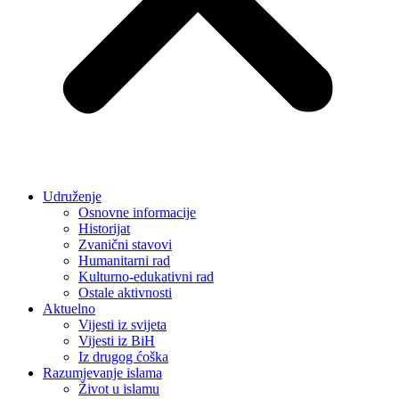
Udruženje
Osnovne informacije
Historijat
Zvanični stavovi
Humanitarni rad
Kulturno-edukativni rad
Ostale aktivnosti
Aktuelno
Vijesti iz svijeta
Vijesti iz BiH
Iz drugog ćoška
Razumjevanje islama
Život u islamu