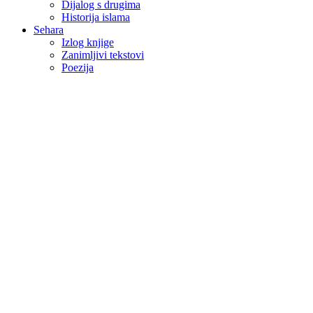
Dijalog s drugima
Historija islama
Sehara
Izlog knjige
Zanimljivi tekstovi
Poezija