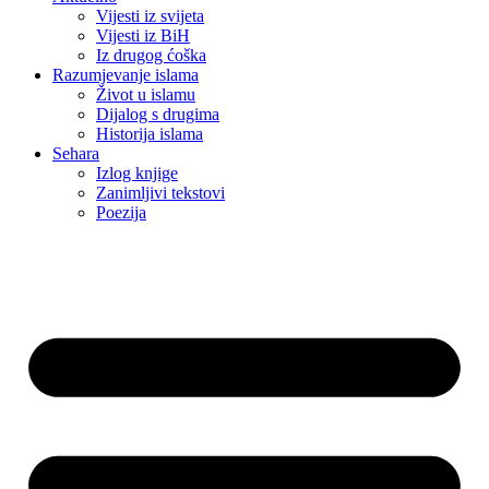
Vijesti iz svijeta
Vijesti iz BiH
Iz drugog ćoška
Razumjevanje islama
Život u islamu
Dijalog s drugima
Historija islama
Sehara
Izlog knjige
Zanimljivi tekstovi
Poezija