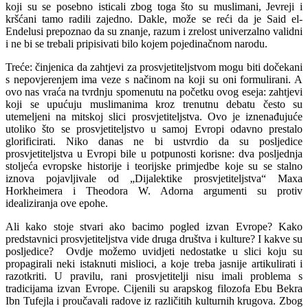
koji su se posebno isticali zbog toga što su muslimani, Jevreji i
kršćani tamo radili zajedno. Dakle, može se reći da je Said el-
Endelusi prepoznao da su znanje, razum i zrelost univerzalno validni
i ne bi se trebali pripisivati bilo kojem pojedinačnom narodu.
Treće: činjenica da zahtjevi za prosvjetiteljstvom mogu biti dočekani
s nepovjerenjem ima veze s načinom na koji su oni formulirani. A
ovo nas vraća na tvrdnju spomenutu na početku ovog eseja: zahtjevi
koji se upućuju muslimanima kroz trenutnu debatu često su
utemeljeni na mitskoj slici prosvjetiteljstva. Ovo je iznenađujuće
utoliko što se prosvjetiteljstvo u samoj Evropi odavno prestalo
glorificirati. Niko danas ne bi ustvrdio da su posljedice
prosvjetiteljstva u Evropi bile u potpunosti korisne: dva posljednja
stoljeća evropske historije i teorijske primjedbe koje su se stalno
iznova pojavljivale od „Dijalektike prosvjetiteljstva“ Maxa
Horkheimera i Theodora W. Adorna argumenti su protiv
idealiziranja ove epohe.
Ali kako stoje stvari ako bacimo pogled izvan Evrope? Kako
predstavnici prosvjetiteljstva vide druga društva i kulture? I kakve su
posljedice? Ovdje možemo uvidjeti nedostatke u slici koju su
propagirali neki istaknuti mislioci, a koje treba jasnije artikulirati i
razotkriti. U pravilu, rani prosvjetitelji nisu imali problema s
tradicijama izvan Evrope. Cijenili su arapskog filozofa Ebu Bekra
Ibn Tufejla i proučavali radove iz različitih kulturnih krugova. Zbog