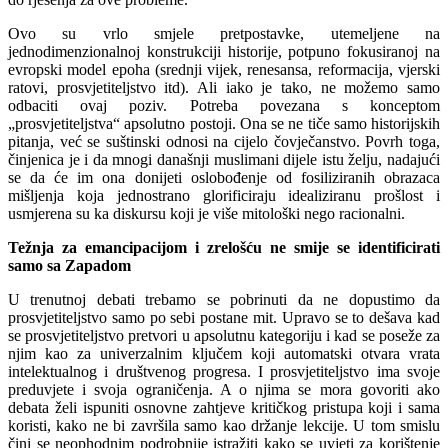
Ovo su vrlo smjele pretpostavke, utemeljene na
jednodimenzionalnoj konstrukciji historije, potpuno fokusiranoj na
evropski model epoha (srednji vijek, renesansa, reformacija, vjerski
ratovi, prosvjetiteljstvo itd). Ali iako je tako, ne možemo samo
odbaciti ovaj poziv. Potreba povezana s konceptom
„prosvjetiteljstva“ apsolutno postoji. Ona se ne tiče samo historijskih
pitanja, već se suštinski odnosi na cijelo čovječanstvo. Povrh toga,
činjenica je i da mnogi današnji muslimani dijele istu želju, nadajući
se da će im ona donijeti oslobođenje od fosiliziranih obrazaca
mišljenja koja jednostrano glorificiraju idealiziranu prošlost i
usmjerena su ka diskursu koji je više mitološki nego racionalni.
Težnja za emancipacijom i zrelošću ne smije se identificirati
samo sa Zapadom
U trenutnoj debati trebamo se pobrinuti da ne dopustimo da
prosvjetiteljstvo samo po sebi postane mit. Upravo se to dešava kad
se prosvjetiteljstvo pretvori u apsolutnu kategoriju i kad se poseže za
njim kao za univerzalnim ključem koji automatski otvara vrata
intelektualnog i društvenog progresa. I prosvjetiteljstvo ima svoje
preduvjete i svoja ograničenja. A o njima se mora govoriti ako
debata želi ispuniti osnovne zahtjeve kritičkog pristupa koji i sama
koristi, kako ne bi završila samo kao držanje lekcije. U tom smislu
čini se neophodnim podrobnije istražiti kako se uvjeti za korištenje