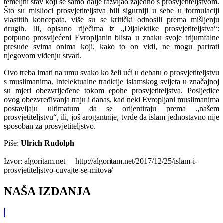
temeljni stav koji se samo dalje razvijao zajedno s prosvjetiteljstvom.
Što su mislioci prosvjetiteljstva bili sigurniji u sebe u formulaciji
vlastitih koncepata, više su se kritički odnosili prema mišljenju
drugih. Ili, opisano riječima iz „Dijalektike prosvjetiteljstva“:
potpuno prosvijećeni Evropljanin blista u znaku svoje trijumfalne
presude svima onima koji, kako to on vidi, ne mogu parirati
njegovom viđenju stvari.
Ovo treba imati na umu svako ko želi ući u debatu o prosvjetiteljstvu
s muslimanima. Intelektualne tradicije islamskog svijeta u značajnoj
su mjeri obezvrijeđene tokom epohe prosvjetiteljstva. Posljedice
ovog obezvređivanja traju i danas, kad neki Evropljani muslimanima
postavljaju ultimatum da se orijentiraju prema „našem
prosvjetiteljstvu“, ili, još arogantnije, tvrde da islam jednostavno nije
sposoban za prosvjetiteljstvo.
Piše:
Ulrich Rudolph
Izvor: algoritam.net http://algoritam.net/2017/12/25/islam-i-
prosvjetiteljstvo-cuvajte-se-mitova/
NAŠA IZDANJA