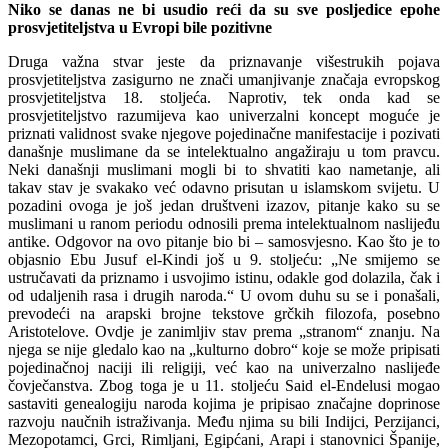
Niko se danas ne bi usudio reći da su sve posljedice epohe
prosvjetiteljstva u Evropi bile pozitivne
Druga važna stvar jeste da priznavanje višestrukih pojava
prosvjetiteljstva zasigurno ne znači umanjivanje značaja evropskog
prosvjetiteljstva 18. stoljeća. Naprotiv, tek onda kad se
prosvjetiteljstvo razumijeva kao univerzalni koncept moguće je
priznati validnost svake njegove pojedinačne manifestacije i pozivati
današnje muslimane da se intelektualno angažiraju u tom pravcu.
Neki današnji muslimani mogli bi to shvatiti kao nametanje, ali
takav stav je svakako već odavno prisutan u islamskom svijetu. U
pozadini ovoga je još jedan društveni izazov, pitanje kako su se
muslimani u ranom periodu odnosili prema intelektualnom naslijeđu
antike. Odgovor na ovo pitanje bio bi – samosvjesno. Kao što je to
objasnio Ebu Jusuf el-Kindi još u 9. stoljeću: „Ne smijemo se
ustručavati da priznamo i usvojimo istinu, odakle god dolazila, čak i
od udaljenih rasa i drugih naroda.“ U ovom duhu su se i ponašali,
prevodeći na arapski brojne tekstove grčkih filozofa, posebno
Aristotelove. Ovdje je zanimljiv stav prema „stranom“ znanju. Na
njega se nije gledalo kao na „kulturno dobro“ koje se može pripisati
pojedinačnoj naciji ili religiji, već kao na univerzalno naslijeđe
čovječanstva. Zbog toga je u 11. stoljeću Said el-Endelusi mogao
sastaviti genealogiju naroda kojima je pripisao značajne doprinose
razvoju naučnih istraživanja. Među njima su bili Indijci, Perzijanci,
Mezopotamci, Grci, Rimljani, Egipćani, Arapi i stanovnici Španije,