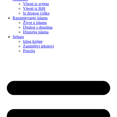
Vijesti iz svijeta
Vijesti iz BiH
Iz drugog ćoška
Razumjevanje islama
Život u islamu
Dijalog s drugima
Historija islama
Sehara
Izlog knjige
Zanimljivi tekstovi
Poezija