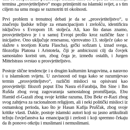
termina „prosvjetiteljstvo“ mogu primijeniti na islamski svijet, a s tim
ciljem na umu mogu se razmotriti tri okolnosti.
Prvi problem u trenutnoj debati je da se „prosvjetiteljstvo“, u
značenju ljudske težnje za emancipacijom i zrelošću, identificira
isključivo s Evropom 18. stoljeća. Ali, kao što danas znamo,
prosvjetiteljstvo je i u samoj Evropi prošlo kroz različite faze i
inicijative. Ono uključuje renesansu, vjerovatno 13. stoljeće (ako se
slažete s teorijom Kurta Flascha), grčki sofizam i, iznad svega,
filozofiju Platona i Aristotela, čiji je ambiciozni cilj da čovjek
samostalno koristi um, zbog čega je, između ostalih, i Jurgen
Mittelstrass svrstao u prosvjetiteljstvo.
Postoje slične tendencije i u drugim kulturnim krugovima, a naravno
i u islamskom svijetu. U zavisnosti od toga kako se razumijevao
termin „prosvjetiteljstvo“, različiti mislioci su opisivani kao
prosvjetitelji: filozofi poput Ebu Nasra el-Farabija, Ibn Sine i Ibn
Rušda zbog svog zagovaranja samostalnog promišljanja, Ebu
Hamid el-Gazali zbog svoje kritike razuma, Ebu Bekr er-Razi zbog
svog zahtjeva za racionalnom religijom, ali i neki politički mislioci iz
osmanskog perioda, kao što je Hasan Kafija Pruščak, zbog svoje
kritike vlasti. Dakle, postoje islamski autori koji su jasno artikulirali
težnju čovječanstva ka emancipaciji i zrelosti i koji spremno čekaju
da ih ponovo otkriju i muslimani i nemuslimani.