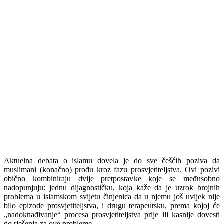
Aktuelna debata o islamu dovela je do sve češćih poziva da
muslimani (konačno) prođu kroz fazu prosvjetiteljstva. Ovi pozivi
obično kombiniraju dvije pretpostavke koje se međusobno
nadopunjuju: jednu dijagnostičku, koja kaže da je uzrok brojnih
problema u islamskom svijetu činjenica da u njemu još uvijek nije
bilo epizode prosvjetiteljstva, i drugu terapeutsku, prema kojoj će
„nadoknađivanje“ procesa prosvjetiteljstva prije ili kasnije dovesti
do rješenja za ove probleme.