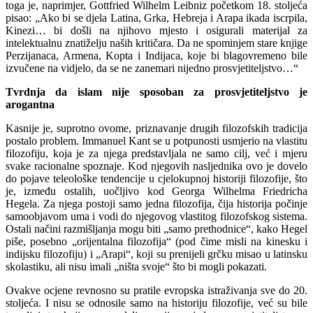
toga je, naprimjer, Gottfried Wilhelm Leibniz početkom 18. stoljeća
pisao: „Ako bi se djela Latina, Grka, Hebreja i Arapa ikada iscrpila,
Kinezi… bi došli na njihovo mjesto i osigurali materijal za
intelektualnu znatiželju naših kritičara. Da ne spominjem stare knjige
Perzijanaca, Armena, Kopta i Indijaca, koje bi blagovremeno bile
izvučene na vidjelo, da se ne zanemari nijedno prosvjetiteljstvo…“
Tvrdnja da islam nije sposoban za prosvjetiteljstvo je
arogantna
Kasnije je, suprotno ovome, priznavanje drugih filozofskih tradicija
postalo problem. Immanuel Kant se u potpunosti usmjerio na vlastitu
filozofiju, koja je za njega predstavljala ne samo cilj, već i mjeru
svake racionalne spoznaje. Kod njegovih nasljednika ovo je dovelo
do pojave teleološke tendencije u cjelokupnoj historiji filozofije, što
je, između ostalih, uočljivo kod Georga Wilhelma Friedricha
Hegela. Za njega postoji samo jedna filozofija, čija historija počinje
samoobjavom uma i vodi do njegovog vlastitog filozofskog sistema.
Ostali načini razmišljanja mogu biti „samo prethodnice“, kako Hegel
piše, posebno „orijentalna filozofija“ (pod čime misli na kinesku i
indijsku filozofiju) i „Arapi“, koji su prenijeli grčku misao u latinsku
skolastiku, ali nisu imali „ništa svoje“ što bi mogli pokazati.
Ovakve ocjene revnosno su pratile evropska istraživanja sve do 20.
stoljeća. I nisu se odnosile samo na historiju filozofije, već su bile