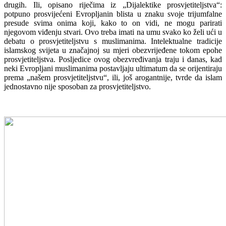
drugih. Ili, opisano riječima iz „Dijalektike prosvjetiteljstva“:
potpuno prosvijećeni Evropljanin blista u znaku svoje trijumfalne
presude svima onima koji, kako to on vidi, ne mogu parirati
njegovom viđenju stvari. Ovo treba imati na umu svako ko želi ući u
debatu o prosvjetiteljstvu s muslimanima. Intelektualne tradicije
islamskog svijeta u značajnoj su mjeri obezvrijeđene tokom epohe
prosvjetiteljstva. Posljedice ovog obezvređivanja traju i danas, kad
neki Evropljani muslimanima postavljaju ultimatum da se orijentiraju
prema „našem prosvjetiteljstvu“, ili, još arogantnije, tvrde da islam
jednostavno nije sposoban za prosvjetiteljstvo.