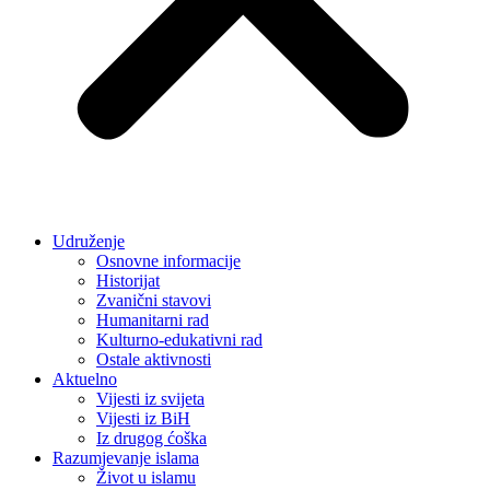
Udruženje
Osnovne informacije
Historijat
Zvanični stavovi
Humanitarni rad
Kulturno-edukativni rad
Ostale aktivnosti
Aktuelno
Vijesti iz svijeta
Vijesti iz BiH
Iz drugog ćoška
Razumjevanje islama
Život u islamu