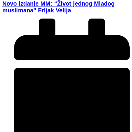
Novo izdanje MM: “Život jednog Mladog
muslimana” Frljak Velija