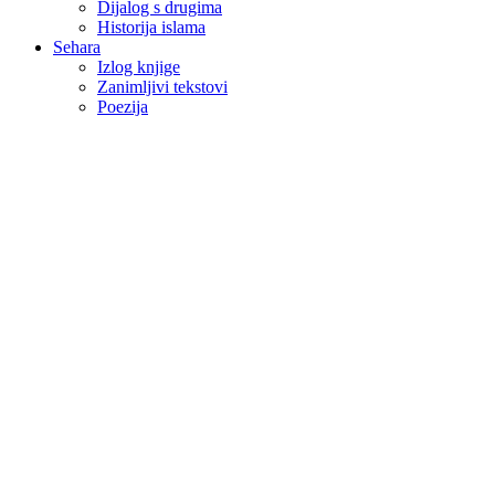
Dijalog s drugima
Historija islama
Sehara
Izlog knjige
Zanimljivi tekstovi
Poezija