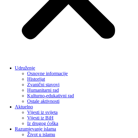
Udruženje
Osnovne informacije
Historijat
Zvanični stavovi
Humanitarni rad
Kulturno-edukativni rad
Ostale aktivnosti
Aktuelno
Vijesti iz svijeta
Vijesti iz BiH
Iz drugog ćoška
Razumjevanje islama
Život u islamu