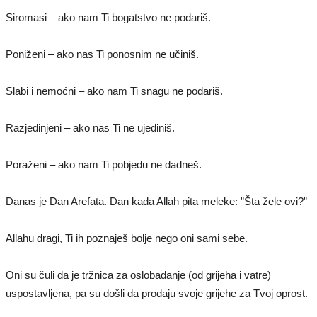
Siromasi – ako nam Ti bogatstvo ne podariš.
Poniženi – ako nas Ti ponosnim ne učiniš.
Slabi i nemoćni – ako nam Ti snagu ne podariš.
Razjedinjeni – ako nas Ti ne ujediniš.
Poraženi – ako nam Ti pobjedu ne dadneš.
Danas je Dan Arefata. Dan kada Allah pita meleke: ”Šta žele ovi?”
Allahu dragi, Ti ih poznaješ bolje nego oni sami sebe.
Oni su čuli da je tržnica za oslobađanje (od grijeha i vatre)
uspostavljena, pa su došli da prodaju svoje grijehe za Tvoj oprost.