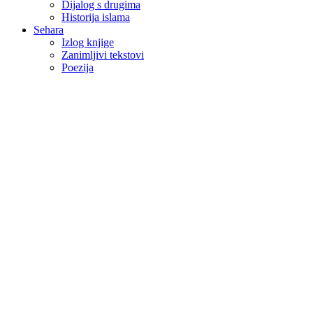
Dijalog s drugima
Historija islama
Sehara
Izlog knjige
Zanimljivi tekstovi
Poezija