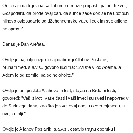
Oni znaju da trgovina sa Tobom ne može propasti, pa ne dozvoli,
Gospodaru, da prođe ovaj dan, da sunce zađe dok se ne upotpuni
njihovo oslobađanje od džehennemske vatre i dok im sve grijehe
ne oprostiš.
Danas je Dan Arefata.
Ovdje je najbolji čovjek i najodabraniji Allahov Poslanik,
Muhammed, s.a.v.s., govorio ljudima: ”Svi ste vi od Adema, a
Adem je od zemlje, pa se ne oholite.”
Ovdje je on, poslata Allahova milost, stajao na Brdu milosti,
govoreći: ”Vaši životi, vaše časti i vaši imeci su sveti i nepovredivi
do Sudnjega dana, kao što je svet ovaj dan, u ovom mjesecu, u
ovoj zemlji.”
Ovdje je Allahov Poslanik, s.a.v.s., ostavio trajnu oporuku i