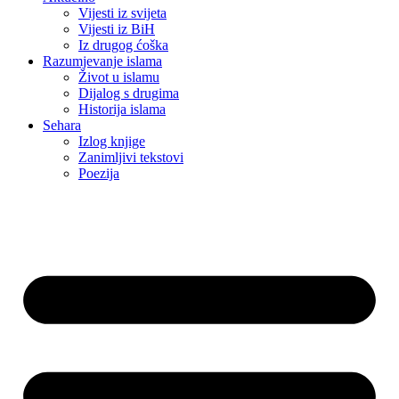
Vijesti iz svijeta
Vijesti iz BiH
Iz drugog ćoška
Razumjevanje islama
Život u islamu
Dijalog s drugima
Historija islama
Sehara
Izlog knjige
Zanimljivi tekstovi
Poezija