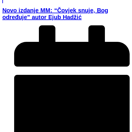
Novo izdanje MM: “Čovjek snuje, Bog
određuje” autor Ejub Hadžić