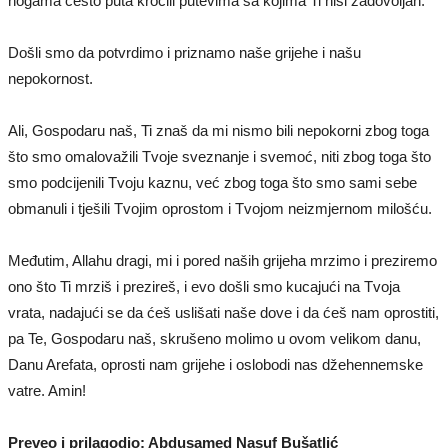
nogama često puta kročili putevima sa kojima Ti nisi zadovoljan.
Došli smo da potvrdimo i priznamo naše grijehe i našu
nepokornost.
Ali, Gospodaru naš, Ti znaš da mi nismo bili nepokorni zbog toga
što smo omalovažili Tvoje sveznanje i svemoć, niti zbog toga što
smo podcijenili Tvoju kaznu, već zbog toga što smo sami sebe
obmanuli i tješili Tvojim oprostom i Tvojom neizmjernom milošću.
Međutim, Allahu dragi, mi i pored naših grijeha mrzimo i preziremo
ono što Ti mrziš i prezireš, i evo došli smo kucajući na Tvoja
vrata, nadajući se da ćeš uslišati naše dove i da ćeš nam oprostiti,
pa Te, Gospodaru naš, skrušeno molimo u ovom velikom danu,
Danu Arefata, oprosti nam grijehe i oslobodi nas džehennemske
vatre. Amin!
Preveo i prilagodio: Abdusamed Nasuf Bušatlić