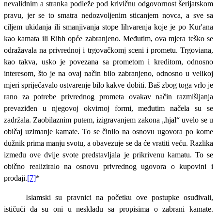
nevalidnim a stranka podleže pod krivičnu odgovornost šerijatskom
pravu, jer se to smatra nedozvoljenim sticanjem novca, a sve sa
ciljem ukidanja ili smanjivanja stope lihvarenja koje je po Kur'ana
kao kamata ili Ribh opće zabranjeno. Međutim, ova mjera teško se
odražavala na privrednoj i trgovačkomj sceni i prometu. Trgoviana,
kao takva, usko je povezana sa prometom i kreditom, odnosno
interesom, što je na ovaj način bilo zabranjeno, odnosno u velikoj
mjeri spriječavalo ostvarenje bilo kakve dobiti. Baš zbog toga vrlo je
rano za potrebe privrednog prometa ovakav način razmišljanja
prevaziđen u njegovoj okvirnoj formi, međutim načela su se
zadržala. Zaobilaznim putem, izigravanjem zakona „hjal“ uvelo se u
običaj uzimanje kamate. To se činilo na osnovu ugovora po kome
dužnik prima manju svotu, a obavezuje se da će vratiti veću. Razlika
između ove dvije svote predstavljala je prikrivenu kamatu. To se
obično realiziralo na osnovu privrednog ugovora o kupovini i
prodaji.
[7]
*
Islamski su pravnici na početku ove postupke osuđivali,
ističući da su oni u neskladu sa propisima o zabrani kamate.