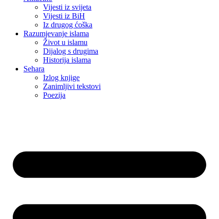
Vijesti iz svijeta
Vijesti iz BiH
Iz drugog ćoška
Razumjevanje islama
Život u islamu
Dijalog s drugima
Historija islama
Sehara
Izlog knjige
Zanimljivi tekstovi
Poezija