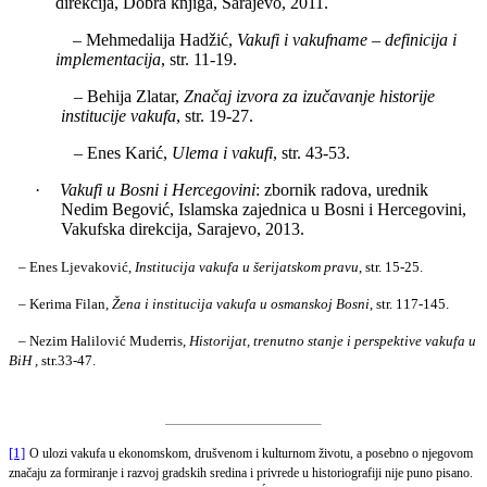
direkcija, Dobra knjiga, Sarajevo, 2011.
– Mehmedalija Hadžić,
Vakufi i vakufname – definicija i
implementacija
, str. 11-19.
– Behija Zlatar,
Značaj izvora za izučavanje historije
institucije vakufa
, str. 19-27.
– Enes Karić,
Ulema i vakufi
, str. 43-53.
·
Vakufi u Bosni i Hercegovini
: zbornik radova, urednik
Nedim Begović, Islamska zajednica u Bosni i Hercegovini,
Vakufska direkcija, Sarajevo, 2013.
– Enes Ljevaković,
Institucija vakufa u šerijatskom pravu
, str. 15-25.
– Kerima Filan,
Žena i institucija vakufa u osmanskoj Bosni
, str. 117-145.
– Nezim Halilović Muderris,
Historijat, trenutno stanje i perspektive vakufa u
BiH ,
str.33-47.
[1]
O ulozi vakufa u ekonomskom, drušvenom i kulturnom životu, a posebno o njegovom
značaju za formiranje i razvoj gradskih sredina i privrede u historiografiji nije puno pisano.