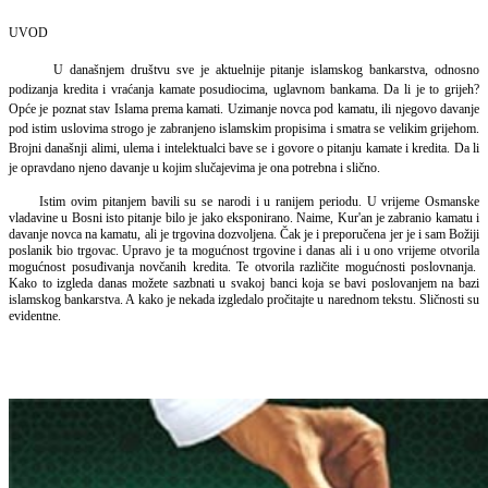
UVOD
U današnjem društvu sve je aktuelnije pitanje islamskog bankarstva, odnosno
podizanja kredita i vraćanja kamate posudiocima, uglavnom bankama. Da li je to grijeh?
Opće je poznat stav Islama prema kamati. Uzimanje novca pod kamatu, ili njegovo davanje
pod istim uslovima strogo je zabranjeno islamskim propisima i smatra se velikim grijehom.
Brojni današnji alimi, ulema i intelektualci bave se i govore o pitanju kamate i kredita. Da li
je opravdano njeno davanje u kojim slučajevima je ona potrebna i slično.
Istim ovim pitanjem bavili su se narodi i u ranijem periodu. U vrijeme Osmanske
vladavine u Bosni isto pitanje bilo je jako eksponirano. Naime, Kur'an je zabranio kamatu i
davanje novca na kamatu, ali je trgovina dozvoljena. Čak je i preporučena jer je i sam Božiji
poslanik bio trgovac. Upravo je ta mogućnost trgovine i danas ali i u ono vrijeme otvorila
mogućnost posuđivanja novčanih kredita. Te otvorila različite mogućnosti poslovnanja.
Kako to izgleda danas možete sazbnati u svakoj banci koja se bavi poslovanjem na bazi
islamskog bankarstva. A kako je nekada izgledalo pročitajte u narednom tekstu. Sličnosti su
evidentne.