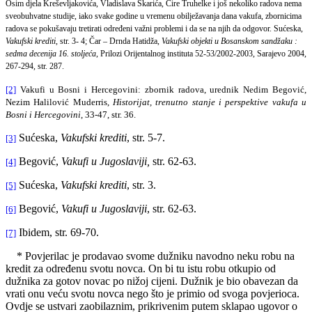
Osim djela Kreševljakovića, Vladislava Skarića, Ćire Truhelke i još nekoliko radova nema
sveobuhvatne studije, iako svake godine u vremenu obilježavanja dana vakufa, zbornicima
radova se pokušavaju tretirati određeni važni problemi i da se na njih da odgovor.
Sućeska,
Vakufski krediti
, str. 3- 4; Čar – Drnda Hatidža,
Vakufski objekti u Bosanskom sandžaku :
sedma decenija 16. stoljeća
, Prilozi Orijentalnog instituta 52-53/2002-2003, Sarajevo 2004,
267-294, str. 287.
[2]
Vakufi u Bosni i Hercegovini: zbornik radova, urednik Nedim Begović,
Nezim Halilović Muderris,
Historijat, trenutno stanje i perspektive vakufa u
Bosni i Hercegovini
, 33-47, str. 36.
Sućeska,
Vakufski krediti
, str. 5-7.
[3]
Begović,
Vakufi u Jugoslaviji,
str. 62-63.
[4]
Sućeska,
Vakufski krediti
, str. 3.
[5]
Begović,
Vakufi u Jugoslaviji
, str. 62-63.
[6]
Ibidem, str. 69-70.
[7]
* Povjerilac je prodavao svome dužniku navodno neku robu na
kredit za određenu svotu novca. On bi tu istu robu otkupio od
dužnika za gotov novac po nižoj cijeni. Dužnik je bio obavezan da
vrati onu veću svotu novca nego što je primio od svoga povjerioca.
Ovdje se ustvari zaobilaznim, prikrivenim putem sklapao ugovor o