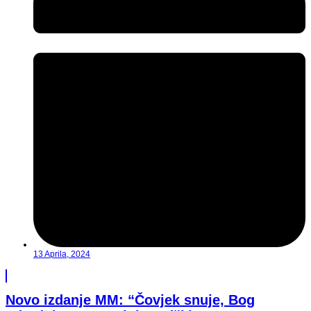
13 Aprila, 2024
Novo izdanje MM: “Čovjek snuje, Bog