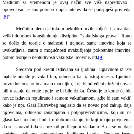
Međutim sa vremenom je ovaj način sve više napredovao i
opravdavan je kao potreba i opći interes da se podspiješi privreda.
[8]
*
Međutim ulema je tokom nekoliko prvih stoljeća i sama dala
veliki doprinos konstituiranju discipline “vakufskoga prava”. Rano
se došlo do teorije o stalnosti i trajnosti same imovine koja se
uvakufljava, zatim o mogućnosti uvakufljenja pokretnine imovine,
potom teorije o neotuđivosti vakufske imovine, itd.
[9]
Sredstva pod kredit izdavana su ljudima uglavnom iz iste
mahale odakle je vakuf bio, odnosno bar iz istog mjesta. Ljudima
privrednicima, onima malo moćnijim, koji bi određeni uloženi novac
bili u stanju da vrate i gdje ne bi bilo rizika. Često je to kome će biti
novac izdavan regulirano i samom vakufnamom, gdje bi sam vakif,
kako je npr. Gazi Husrevbeg naglasio da se novac pod zakup, daje
trgovcima, odnosno zanatlijama i poljoprivrednicima, koji su na
glasu kao imućniji ljudi i u dobrom stanju, te koji imaju povjerenja
da su ispravni i da su poznati po lijepom vladanju. A da se ne daje
emirima, valijama, muderisima, kadijama i vojci, čime se jasno