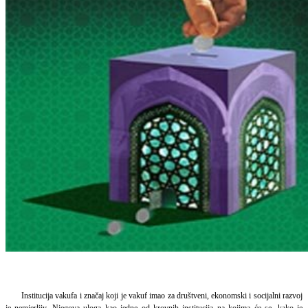
Institucija vakufa i značaj koji je vakuf imao za društveni, ekonomski i socijalni razvoj
je nemjerljiv. Njegova uloga kao jedne od krovnih institucija na kojima će se, kako je