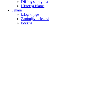
Dijalog s drugima
Historija islama
Sehara
Izlog knjige
Zanimljivi tekstovi
Poezija