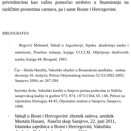
privrednicima kao važno pomoćno sredstvo u finansiranju na
različitim prostorima carstava, pa i same Bosne i Hercegovine.
BIBLIOGRAFIJA
·
Begović Mehmed,
Vakufi u Jugoslaviji
, Srpska akademija nauke i
umetnosti, Posebna izdanja, knjiga CCCLXI, Odjeljenje društvenih
nauka, knjiga 44, Beograd, 1963.
·
Čar – Drnda Hatidža, Vakufski objekti u Bosanskom sandžaku : sedma
decenija 16. stoljeća, Prilozi Orijentalnog instituta 52-53/2002-2003,
Sarajevo 2004, str. 267-294.
·
Sućeska Avdo, Vakufski krediti u Srajevu prema podacima iz Sidžila
sarajevskog kadije iz godine 973, 974. i 975/1564, 65. i 66, Prilozi za
orjentalnu filologiju 44-45, Orjentalni institut u Sarajevu, Sarajevo,
1996.
·
Vakufi u Bosni i Hercegovini
: zbornik radova, urednik
Mustafa Hasani, Naučni skup Sarajevo, 22. juni 2011,
Islamska zajednica u Bosni i Hercegovini, Vakufska