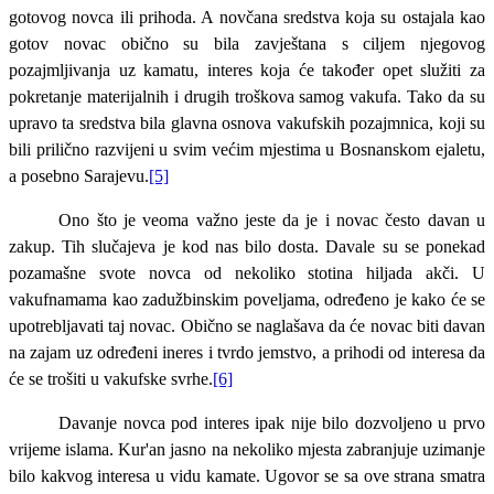
gotovog novca ili prihoda. A novčana sredstva koja su ostajala kao
gotov novac obično su bila zavještana s ciljem njegovog
pozajmljivanja uz kamatu, interes koja će također opet služiti za
pokretanje materijalnih i drugih troškova samog vakufa. Tako da su
upravo ta sredstva bila glavna osnova vakufskih pozajmnica, koji su
bili prilično razvijeni u svim većim mjestima u Bosnanskom ejaletu,
a posebno Sarajevu.
[5]
Ono što je veoma važno jeste da je i novac često davan u
zakup. Tih slučajeva je kod nas bilo dosta. Davale su se ponekad
pozamašne svote novca od nekoliko stotina hiljada akči. U
vakufnamama kao zadužbinskim poveljama, određeno je kako će se
upotrebljavati taj novac. Obično se naglašava da će novac biti davan
na zajam uz određeni ineres i tvrdo jemstvo, a prihodi od interesa da
će se trošiti u vakufske svrhe.
[6]
Davanje novca pod interes ipak nije bilo dozvoljeno u prvo
vrijeme islama. Kur'an jasno na nekoliko mjesta zabranjuje uzimanje
bilo kakvog interesa u vidu kamate. Ugovor se sa ove strana smatra