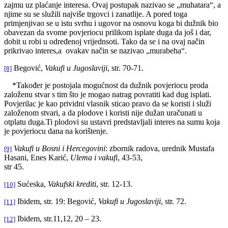
zajmu uz plaćanje interesa. Ovaj postupak nazivao se „muhatara“, a
njime su se služili najviše trgovci i zanatlije. A pored toga
primjenjivao se u istu svrhu i ugovor na osnovu koga bi dužnik bio
obavezan da svome povjeriocu prilikom isplate duga da još i dar,
dobit u robi u određenoj vrijednsoti. Tako da se i na ovaj način
prikrivao interes,a ovakav način se nazivao „murabeha“.
Begović,
Vakufi u Jugoslaviji
, str. 70-71.
[8]
*Također je postojala mogućnost da dužnik povjeriocu proda
založenu stvar s tim što je mogao natrag povratiti kad dug isplati.
Povjerilac je kao prividni vlasnik sticao pravo da se koristi i služi
založenom stvari, a da plodove i koristi nije dužan uračunati u
otplatu duga.Ti plodovi su ustavri predstavljali interes na sumu koja
je povjeriocu dana na korištenje.
Vakufi u Bosni i Hercegovini
: zbornik radova, urednik Mustafa
[9]
Hasani, Enes Karić,
Ulema i vakufi
, 43-53,
str 45.
Sućeska,
Vakufski krediti
, str. 12-13.
[10]
Ibidem, str. 19: Begović,
Vakufi u Jugoslaviji
, str. 72.
[11]
Ibidem, str.11,12, 20 – 23.
[12]