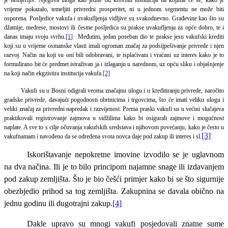
vrijeme pokazalo, temeljiti privredni prosperitet, ni u jednom segmentu ne može biti
osporena.
Posljedice vakufa i uvakufljenja vidljive su svakodnevno. Građevine kao što su
džamije, medrese, mostovi ili česme posljedica su prakse uvakufljenja za opće dobro, te i
danas imaju svoju svrhu
.
[1]
Međutim, jedan poseban dio te prakse jesu vakufski krediti
koji su u vrijeme osmanske vlasti imali ogroman značaj za podsijpešivanje privrede i njen
razvoj. Način na koji su oni bili odobravani, te isplaćivani i vraćani uz interes kako je to
formulirano bit će predmet istraživan ja i izlaganju u narednom, uz opću sliku i objašnjenje
na koji način ekgzistira institucija vakufa.
[2]
Vakufi su u Bosni odigrali veoma značajnu ulogu i u kreditiranju privrede, naročito
gradske privrede, davajući pogodnosti obrtnicima i trgovcima, što će imati veliku ulogu i
veliki značaj za privredni napredak i razvijenost. Prema praski vakufi su u većini slučajeva
praktikovali registrovanje zajmova u sidžilima kako bi osigurali zajmove i mogućnost
naplate. A sve to s cilje očuvanja vakufskih sredstava i njihovom povećanju, kako je često u
[3]
vakufnamam i navođeno da se određena svota novca daje pod zakup ili interes i sl.
Iskorištavanje nepokretne imovine izvodilo se je uglavnom
na dva načina. Ili je to bilo principom najamne snage ili izdavanjem
pod zakup zemljišta. Što je bio češći primjer kako bi se što sigurnije
obezbjedio prihod sa tog zemljišta. Zakupnina se davala obično na
jednu godinu ili dugotrajni zakup.
[4]
Dakle upravo su mnogi vakufi posjedovali znatne sume