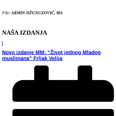
Piše:
ARMIN DŽUNUZOVIĆ, MA
NAŠA IZDANJA
Novo izdanje MM: “Život jednog Mladog
muslimana” Frljak Velija