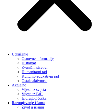
Udruženje
Osnovne informacije
Historijat
Zvanični stavovi
Humanitarni rad
Kulturno-edukativni rad
Ostale aktivnosti
Aktuelno
Vijesti iz svijeta
Vijesti iz BiH
Iz drugog ćoška
Razumjevanje islama
Život u islamu