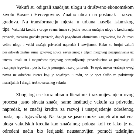
Vakufi su odigrali značajnu ulogu u društveno-ekonomskom
životu Bosne i Hercegovine. Znatno uticali na postanak i razvoj
gradova. Na transformaciju mjesta u urbana naselja islamskog
tipa.
Vakufski krediti, s druge strane, imalu su jednu veoma značajnu ulogu u kreditiranju
privrede, narošito gradske privrede, dajući pogodnosti obrtnicima i trgovcima, što će imati
veliku ulogu i veliki značaja privredni napredak i razvijenost. Kako su brojni vakufi
posjedovali znatne sume gotovog novca zavještanog s ciljem njegovog pozajmljivanja uz
interes. imali su i mogućnost njegovog pozajmljivanja privrednicima za pokretanje ili
razvijanje trgovine i posla, što je pomagalo razvoj privrede. Te opet, nakon vraćanja ovog
novca uz određeni interes koji je objašnjen u radu, on je opet služio za pokrivanje
materijalnih i drugih troškova samog vakufa.
Zbog toga se kroz obradu literature i razumijevanjem ovog
procesa jasno shvata značaj same institucije vakufa za privredni
napredak, te značaj kredita za razvoj i unaprijeđenje odrešenog
posla, npr. trgovačkog. Na kraju se jasno može iznijeti afirmativna
uloga vakufskih kredita kao značajnog pologa koji će iako je na
određeni način bio šerijatski neustanovljen pomoći tadašnjim