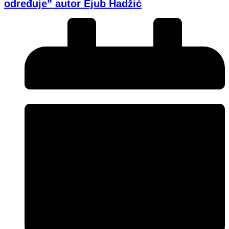
određuje” autor Ejub Hadžić