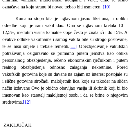
označava na koju stranu bi novac trebao biti usmjeren.
[10]
Kamatna stopa bila je uglavnom jasno fiksirana, u obliku
odredbe koju je sam vakif dao. Ona se uglavnom kretala 10 –
12,5%, međutim visina kamatne stope često je znala ići i do 15%. A
ovakve odluke vakufname i samog vakifa bile su strogo poštovane,
te se nisu smjele i trebale remetiti.
[11]
Obezbjeđivanje vakufskih
potraživanja osiguravalo se primarno putem jemstva kao oblika
personalnog obezbjeđenja, rečeno ekonomskim rječnikom i putem
realnog obezbjeđenja odnosno zalaganja nekretnine. Pored
vakufskih gotovina koje su davane na zajam uz interes; postojale su
i slične gotovine siročadi, maloljetnih lica, koje su također na sličan
način izdavane Ovo je obično obavljao vasija ili skrbnik koji bi bio
imenovan kao staratelj maloljetnoj osobi i da se brine o njegovim
sredstvima.
[12]
ZAKLJUČAK