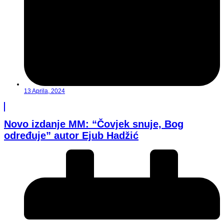
13 Aprila, 2024
Novo izdanje MM: “Čovjek snuje, Bog
određuje” autor Ejub Hadžić