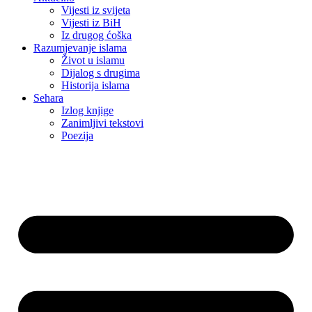
Vijesti iz svijeta
Vijesti iz BiH
Iz drugog ćoška
Razumjevanje islama
Život u islamu
Dijalog s drugima
Historija islama
Sehara
Izlog knjige
Zanimljivi tekstovi
Poezija