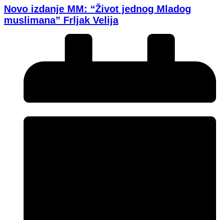
Novo izdanje MM: “Život jednog Mladog
muslimana” Frljak Velija