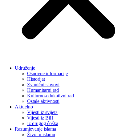
Udruženje
Osnovne informacije
Historijat
Zvanični stavovi
Humanitarni rad
Kulturno-edukativni rad
Ostale aktivnosti
Aktuelno
Vijesti iz svijeta
Vijesti iz BiH
Iz drugog ćoška
Razumjevanje islama
Život u islamu