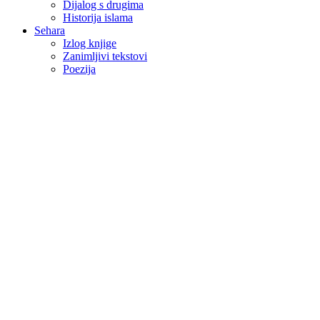
Dijalog s drugima
Historija islama
Sehara
Izlog knjige
Zanimljivi tekstovi
Poezija