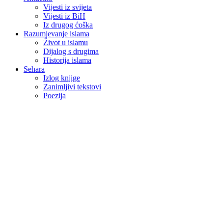
Vijesti iz svijeta
Vijesti iz BiH
Iz drugog ćoška
Razumjevanje islama
Život u islamu
Dijalog s drugima
Historija islama
Sehara
Izlog knjige
Zanimljivi tekstovi
Poezija