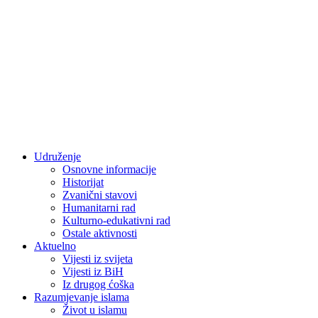
Udruženje
Osnovne informacije
Historijat
Zvanični stavovi
Humanitarni rad
Kulturno-edukativni rad
Ostale aktivnosti
Aktuelno
Vijesti iz svijeta
Vijesti iz BiH
Iz drugog ćoška
Razumjevanje islama
Život u islamu