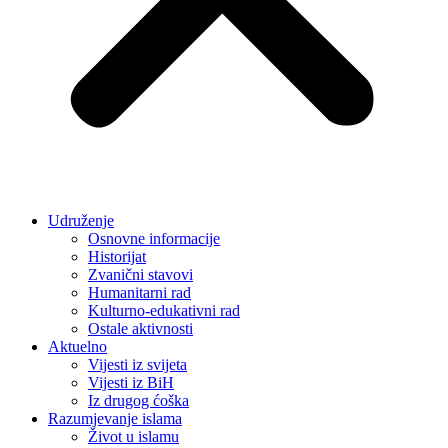
Udruženje
Osnovne informacije
Historijat
Zvanični stavovi
Humanitarni rad
Kulturno-edukativni rad
Ostale aktivnosti
Aktuelno
Vijesti iz svijeta
Vijesti iz BiH
Iz drugog ćoška
Razumjevanje islama
Život u islamu