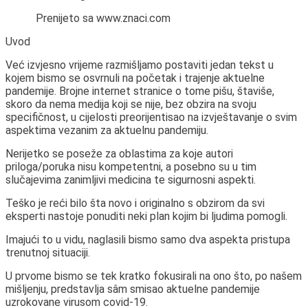
Prenijeto sa www.znaci.com
Uvod
Već izvjesno vrijeme razmišljamo postaviti jedan tekst u
kojem bismo se osvrnuli na početak i trajenje aktuelne
pandemije. Brojne internet stranice o tome pišu, štaviše,
skoro da nema medija koji se nije, bez obzira na svoju
specifičnost, u cijelosti preorijentisao na izvještavanje o svim
aspektima vezanim za aktuelnu pandemiju.
Nerijetko se poseže za oblastima za koje autori
priloga/poruka nisu kompetentni, a posebno su u tim
slučajevima zanimljivi medicina te sigurnosni aspekti.
Teško je reći bilo šta novo i originalno s obzirom da svi
eksperti nastoje ponuditi neki plan kojim bi ljudima pomogli.
Imajući to u vidu, naglasili bismo samo dva aspekta pristupa
trenutnoj situaciji.
U prvome bismo se tek kratko fokusirali na ono što, po našem
mišljenju, predstavlja sâm smisao aktuelne pandemije
uzrokovane virusom covid-19.