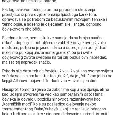
nevjerovatno uništenje prirode.
Razlog ovakvom odnosu prema prirodnom okruženju
proistječe iz prve dvije anomalije ljudskoga karaktera,
opravdava se potrebom za bezuslovnim razvojem tehnike i
tehnologije, a nošeno je osjećajem sile i snage, odnosno
čovjekovom ohološću.
S jedne strane, nema nikakve sumnje da su brojna naučna
otkrića doprinijela poboljšanju kvalitete čovjekovog života,
međutim, potpuno je jasno i da su u dobroj mjeri posljedice
maksime po kojoj „ništa nema granica”, pa je i svrha
čovjekovog života svedena na taj cilj: bezuslovni napredak,
ma šta taj napredak značio.
Priroda nije data tek da čovjek uživa u životu na ovome svijetu
već da se sa njom konstantno „druži”, da je „čita” kao jednu od
knjigâ Allahove objave. I to doslovno – svaki njen dio!
Nasuprot tome, traganje za zakonima koji u njoj djeluju, ali ne
kao Božijim stvorenjima već kao samostalnim datostima,
čovjeka je dovelo u poziciju njihovoga razumijevanja kao
„kosmičkih moći” koje su posljedica djelovanje nekog
transcendentnog Duha/duhovâ, a koji se realizuje odnosno
kojeg ljudi spoznaju kroz njegovo djelovanje u prirodi, istoriji i