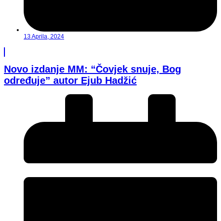
13 Aprila, 2024
Novo izdanje MM: “Čovjek snuje, Bog
određuje” autor Ejub Hadžić