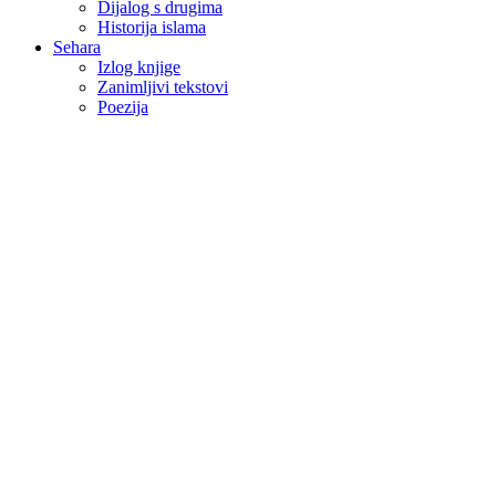
Dijalog s drugima
Historija islama
Sehara
Izlog knjige
Zanimljivi tekstovi
Poezija