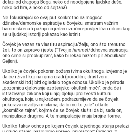
dolazi od dragoga Boga, neko od neodgojene ljudske duše,
neko od hira, a neko od šejtanâ).
Ne fokusirajući se ovaj put konkretno na moguće
džinske/demonske aspiracije u čovjeku, smatram važnim
barem skrenuti pažnju na jedan uzročno-posljedičan odnos koji
se u ljudskoj istoriji pokazao kao istinit.
Čovjek je vezan za vlastitu aspiraciju/želju, ono što trenutno
želi, to on zapravo i jeste (“Tvoj je
himmet
/duhovna aspiracija,
ono čime si preokupiran”, kako bi rekao hazreti pîr Abdulkadir
Gejlani).
Ukoliko je čovjek pokoran božanstvima okultnoga, izvjesno je
da će i život koji na njima gradi (porodični, društveni…
akademski itd.) biti ogledalo toga odnosa. Ukoliko je priroda
„pozornica djelovanja ezoterijsko-okultnih moći”, onda će i
istraživanje zakona koji u njoj djeluju proizvesti kulturu
okultnoga, koja, u najkraćem, podrazumijeva da se čovjek
pokorava nevidljivim silama, da bi mu te „sile” otkrile
„kosmičke tajne”, kojima će se čovjek služiti da bi, sada on,
manipulisao drugima. A te manipulacije imaju brojne forme.
Ukoliko takav odnos po kojem čovjek iz jednoga stanja prelazi
u drugo stanje, nazovemo upravo „prijelazom” (
prijelaz iz