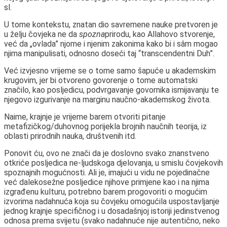
sl.
U tome kontekstu, znatan dio savremene nauke pretvoren je
u želju čovjeka ne da
spozna
prirodu, kao Allahovo stvorenje,
već da „ovlada” njome i njenim zakonima kako bi i sâm mogao
njima manipulisati, odnosno doseći taj “transcendentni Duh”.
Već izvjesno vrijeme se o tome samo šapuće u akademskim
krugovim, jer bi otvoreno govorenje o tome automatski
značilo, kao posljedicu, podvrgavanje govornika ismijavanju te
njegovo izgurivanje na marginu naučno-akademskog života.
Naime, krajnje je vrijeme barem otvoriti pitanje
metafizičkog/duhovnog porijekla brojnih naučnih teorija, iz
oblasti prirodnih nauka, društvenih itd.
Ponovit ću, ovo ne znači da je doslovno svako znanstveno
otkriće posljedica ne-ljudskoga djelovanja, u smislu čovjekovih
spoznajnih mogućnosti. Ali je, imajući u vidu ne pojedinačne
već dalekosežne posljedice njihove primjene kao i na njima
izgrađenu kulturu, potrebno barem progovoriti o mogućim
izvorima nadahnuća koja su čovjeku omogućila uspostavljanje
jednog krajnje specifičnog i u dosadašnjoj istoriji jedinstvenog
odnosa prema svijetu (svako nadahnuće nije autentično, neko