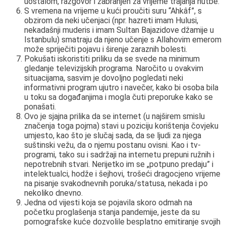
uostalom, razgovor i zabranjen za vrijeme trajanja hutbe.
S vremena na vrijeme u kući proučiti suru “Ahkâf”, s
obzirom da neki učenjaci (npr. hazreti imam Hulusi,
nekadašnji muderis i imam Sultan Bajazidove džamije u
Istanbulu) smatraju da njeno učenje s Allahovim emerom
može spriječiti pojavu i širenje zaraznih bolesti.
Pokušati iskoristiti priliku da se svede na minimum
gledanje televizijskih programa. Naročito u ovakvim
situacijama, sasvim je dovoljno pogledati neki
informativni program ujutro i navečer, kako bi osoba bila
u toku sa događanjima i mogla čuti preporuke kako se
ponašati.
Ovo je sjajna prilika da se internet (u najširem smislu
značenja toga pojma) stavi u poziciju korištenja čovjeku
umjesto, kao što je slučaj sada, da se ljudi za njega
suštinski vežu, da o njemu postanu ovisni. Kao i tv-
programi, tako su i sadržaji na internetu prepuni ružnih i
nepotrebnih stvari. Nerijetko im se „potpuno predaju” i
intelektualci, hodže i šejhovi, trošeći dragocjeno vrijeme
na pisanje svakodnevnih poruka/statusa, nekada i po
nekoliko dnevno.
Jedna od vijesti koja se pojavila skoro odmah na
početku proglašenja stanja pandemije, jeste da su
pornografske kuće dozvolile besplatno emitiranje svojih