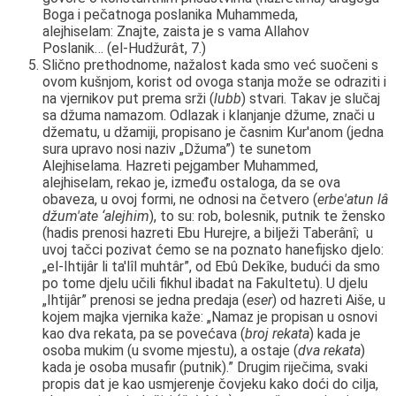
Boga i pečatnoga poslanika Muhammeda,
alejhiselam:
Znajte, zaista je s vama Allahov
Poslanik…
(el-Hudžurât, 7.)
Slično prethodnome, nažalost kada smo već suočeni s
ovom kušnjom, korist od ovoga stanja može se odraziti i
na vjernikov put prema srži (
lubb
) stvari. Takav je slučaj
sa džuma namazom. Odlazak i klanjanje džume, znači u
džematu, u džamiji, propisano je časnim Kur'anom (jedna
sura upravo nosi naziv „Džuma”) te sunetom
Alejhiselama. Hazreti pejgamber Muhammed,
alejhiselam, rekao je, između ostaloga, da se ova
obaveza, u ovoj formi, ne odnosi na četvero (
erbe'atun lâ
džum'ate ‘alejhim
), to su: rob, bolesnik, putnik te žensko
(hadis prenosi hazreti Ebu Hurejre, a bilježi Taberânî; u
uvoj tačci pozivat ćemo se na poznato hanefijsko djelo:
„el-Ihtijâr li ta'lîl muhtâr”, od Ebû Dekîke, budući da smo
po tome djelu učili fikhul ibadat na Fakultetu). U djelu
„Ihtijâr” prenosi se jedna predaja (
eser
) od hazreti Aiše, u
kojem majka vjernika kaže: „Namaz je propisan u osnovi
kao dva rekata, pa se povećava (
broj rekata
) kada je
osoba mukim (u svome mjestu), a ostaje (
dva rekata
)
kada je osoba musafir (putnik).” Drugim riječima, svaki
propis dat je kao usmjerenje čovjeku kako doći do cilja,