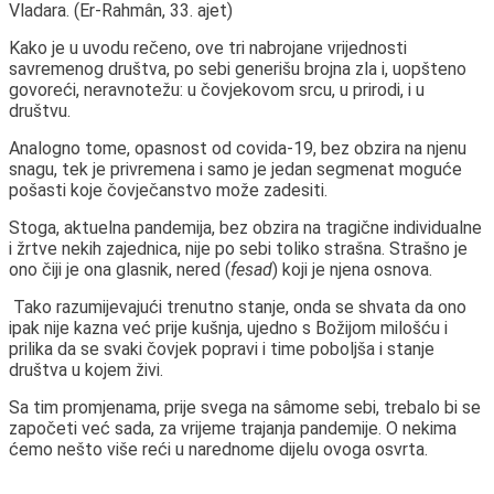
Vladara.
(Er-Rahmân, 33. ajet)
Kako je u uvodu rečeno, ove tri nabrojane vrijednosti
savremenog društva, po sebi generišu brojna zla i, uopšteno
govoreći, neravnotežu: u čovjekovom srcu, u prirodi, i u
društvu.
Analogno tome, opasnost od covida-19, bez obzira na njenu
snagu, tek je privremena i samo je jedan segmenat moguće
pošasti koje čovječanstvo može zadesiti.
Stoga, aktuelna pandemija, bez obzira na tragične individualne
i žrtve nekih zajednica, nije po sebi toliko strašna. Strašno je
ono čiji je ona glasnik, nered (
fesad
) koji je njena osnova.
Tako razumijevajući trenutno stanje, onda se shvata da ono
ipak nije kazna već prije kušnja, ujedno s Božijom milošću i
prilika da se svaki čovjek popravi i time poboljša i stanje
društva u kojem živi.
Sa tim promjenama, prije svega na sâmome sebi, trebalo bi se
započeti već sada, za vrijeme trajanja pandemije. O nekima
ćemo nešto više reći u narednome dijelu ovoga osvrta.