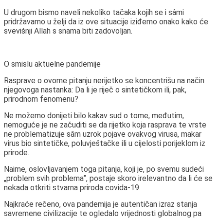
U drugom bismo naveli nekoliko tačaka kojih se i sâmi
pridržavamo u želji da iz ove situacije iziđemo onako kako će
svevišnji Allah s snama biti zadovoljan.
O smislu aktuelne pandemije
Rasprave o ovome pitanju nerijetko se koncentrišu na način
njegovoga nastanka: Da li je riječ o sintetičkom ili, pak,
prirodnom fenomenu?
Ne možemo donijeti bilo kakav sud o tome, međutim,
nemoguće je ne začuditi se da rijetko koja rasprava te vrste
ne problematizuje sâm uzrok pojave ovakvog virusa, makar
virus bio sintetičke, poluvještačke ili u cijelosti porijeklom iz
prirode.
Naime, oslovljavanjem toga pitanja, koji je, po svemu sudeći
„problem svih problema”, postaje skoro irelevantno da li će se
nekada otkriti stvarna priroda covida-19.
Najkraće rečeno, ova pandemija je autentičan izraz stanja
savremene civilizacije te ogledalo vrijednosti globalnog pa