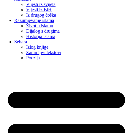
Vijesti iz svijeta
Vijesti iz BiH
Iz drugog ćoška
Razumjevanje islama
Život u islamu
Dijalog s drugima
Historija islama
Sehara
Izlog knjige
Zanimljivi tekstovi
Poezija