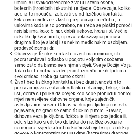
umrlih, a u svakodnevnome životu i starih osoba,
bolesnih (hroničnih i akutnih) te djece. Obaveza je, koliko
god je to moguće, izolovati se od fizičkog kontakta,
kako nam nadležne vlasti i preporučuju, međutim, u
uslovima kada je to potrebno, ne treba se plašiti pomoći
najslabijima, kako bi npr. dobili lijekove, hranu i sl. Već je
nekoliko ljekara umrlo, upravo pokušavajući pomoći
drugima, što je slučaj i sa nekim medicinskim osobljem,
prodavačicama i dr.
Obaveza je fizičke kontakte svesti na minimum, što
podrazumijeva i odlaske u posjetu voljenim osobama
samo zato da bismo se s njima vidjeli. Sve je Božija Volja,
tako da i trenutna razdvojenost između nekih ljudi ima
svoj smisao, treba ga samo otkriti.
Život bez fizičkog kontakta, i bez društvenosti, što
podrazumijeva izostanak odlaska u džamije, tekije, škole
i sl., dobra su prilika da čovjek kod sebe probudi u dobroj
mjeri nerazvijene duhovne organe, koje zajednički
oslovljavamo srcem. Odnos sa drugim, ljudima i uopšte
pojavama, ne gradi se samo fizičkim putem. Štaviše,
duhovna veza je ključna, fizička je ili njena posljedica ili,
pak, služi kao sredstvo dolaska do nje. Bez ovoga je
nemoguće svjedočiti istinu kur'anskih ajeta npr. onih koji
govore o konstantnim prisustvima (hazretima) dragoga