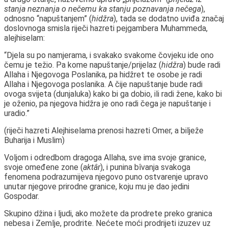
stanja neznanja o nečemu ka stanju poznavanja nečega
),
odnosno “napuštanjem” (
hidžra
), tada se dodatno uviđa značaj
doslovnoga smisla riječi hazreti pejgambera Muhammeda,
alejhiselam:
“Djela su po namjerama, i svakako svakome čovjeku ide ono
čemu je težio. Pa kome napuštanje/prijelaz (
hidžra
) bude radi
Allaha i Njegovoga Poslanika, pa hidžret te osobe je radi
Allaha i Njegovoga poslanika. A čije napuštanje bude radi
ovoga svijeta (dunjaluka) kako bi ga dobio, ili radi žene, kako bi
je oženio, pa njegova hidžra je ono radi čega je napuštanje i
uradio.”
(riječi hazreti Alejhiselama prenosi hazreti Omer, a bilježe
Buharija i Muslim)
Voljom i odredbom dragoga Allaha, sve ima svoje granice,
svoje omeđene zone (
aktâr
), i punina bîvanja svakoga
fenomena podrazumijeva njegovo puno ostvarenje upravo
unutar njegove prirodne granice, koju mu je dao jedini
Gospodar.
Skupino džina i ljudi, ako možete da prodrete preko granica
nebesa i Zemlje, prodrite. Nećete moći prodrijeti izuzev uz