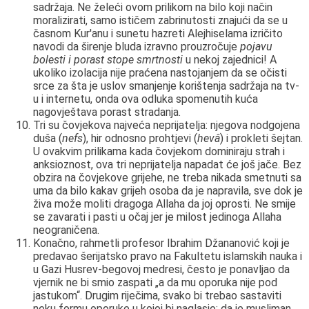
sadržaja. Ne želeći ovom prilikom na bilo koji način
moralizirati, samo ističem zabrinutosti znajući da se u
časnom Kur'anu i sunetu hazreti Alejhiselama izričito
navodi da širenje bluda izravno prouzročuje
pojavu
bolesti i porast stope smrtnosti
u nekoj zajednici! A
ukoliko izolacija nije praćena nastojanjem da se očisti
srce za šta je uslov smanjenje korištenja sadržaja na tv-
u i internetu, onda ova odluka spomenutih kuća
nagovještava porast stradanja.
Tri su čovjekova najveća neprijatelja: njegova nodgojena
duša (
nefs
), hir odnosno prohtjevi (
hevâ
) i prokleti šejtan.
U ovakvim prilikama kada čovjekom dominiraju strah i
anksioznost, ova tri neprijatelja napadat će još jače. Bez
obzira na čovjekove grijehe, ne treba nikada smetnuti sa
uma da bilo kakav grijeh osoba da je napravila, sve dok je
živa može moliti dragoga Allaha da joj oprosti. Ne smije
se zavarati i pasti u očaj jer je milost jedinoga Allaha
neograničena.
Konačno, rahmetli profesor Ibrahim Džananović koji je
predavao šerijatsko pravo na Fakultetu islamskih nauka i
u Gazi Husrev-begovoj medresi, često je ponavljao da
vjernik ne bi smio zaspati „a da mu oporuka nije pod
jastukom“. Drugim riječima, svako bi trebao sastaviti
neku formu oporuke u kojoj bi naglasio: da je musliman,