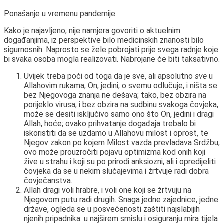
Ponašanje u vremenu pandemije
Kako je najavljeno, nije namjera govoriti o aktuelnim
događanjima, iz perspektive bilo medicinskih znanosti bilo
sigurnosnih. Naprosto se žele pobrojati prije svega radnje koje
bi svaka osoba mogla realizovati. Nabrojane će biti taksativno.
Uvijek treba poći od toga da je sve, ali apsolutno
sve
u
Allahovim rukama, On, jedini, o svemu odlučuje, i ništa se
bez Njegovoga znanja ne dešava; tako, bez obzira na
porijeklo virusa, i bez obzira na sudbinu svakoga čovjeka,
može se desiti isključivo samo ono što On, jedini i dragi
Allah, hoće; ovako prihvatanje događaja trebalo bi
iskoristiti da se uzdamo u Allahovu milost i oprost, te
Njegov zakon po kojem Milost vazda prevladava Srdžbu;
ovo može prouzročiti pojavu optimizma kod onih koji
žive u strahu i koji su po prirodi anksiozni, ali i opredijeliti
čovjeka da se u nekim slučajevima i žrtvuje radi dobra
čovječanstva.
Allah dragi voli hrabre, i voli one koji se žrtvuju na
Njegovom putu radi drugih. Snaga jedne zajednice, jedne
države, ogleda se u posvećenosti zaštiti najslabijih
njenih pripadnika: u najširem smislu i osiguranju mira tijela