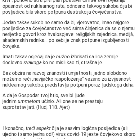
krvi”, ponovno su u prvi plan postavili čini se sve izvjesniju
opasnost od nuklearnog rata, odnosno takvog sukoba čija bi
posljedica bila skoro potpuna destrukcija čovječanstva.
Jedan takav sukob ne samo da bi, vjerovatno, imao najgore
posljedice za čovječanstvo već sâma činjenica da se o njemu
nerijetko govori kroz hvalospjeve: religijskih zajednica, medijâ,
akademskih radnika… po sebi je znak potpune izgubljenosti
čovjeka.
Imati takav osjećaj da je
nužno
izbrisati sa lica zemlje
doslovno
svakoga
ko ne misli kao ti, strašna je.
Bez obzira na razvoj znanosti i umjetnosti, jedno slobdono
možemo reći „navijačko raspoloženje“ vezano za izvijesnost
nuklearnog sukoba, predstavlja potpuni poraz ljudskoga duha.
A da je Gospodar tvoj htio, sve bi ljude
jednim
ummetom
učinio. Ali one se ne prestaju
suprotstavljati.
(Hud, 118. Ajet)
I konačno,
treći aspekt
čija je sasvim logična posljedica (ali
ujedno i samo jedna od!) virus covid-19 jeste čovjekovo skoro