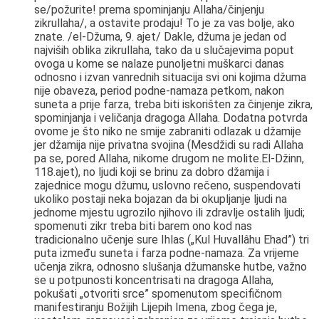
se/požurite! prema spominjanju Allaha/činjenju
zikrullaha/, a ostavite prodaju! To je za vas bolje, ako
znate.
/el-Džuma, 9. ajet/ Dakle, džuma je jedan od
najviših oblika zikrullaha, tako da u slučajevima poput
ovoga u kome se nalaze punoljetni muškarci danas
odnosno i izvan vanrednih situacija svi oni kojima džuma
nije obaveza, period podne-namaza petkom, nakon
suneta a prije farza, treba biti iskorišten za činjenje zikra,
spominjanja i veličanja dragoga Allaha. Dodatna potvrda
ovome je što niko ne smije zabraniti odlazak u džamije
jer džamija nije privatna svojina (
Mesdžidi su radi Allaha
pa se, pored Allaha, nikome drugom ne molite.
El-Džinn,
118.ajet), no ljudi koji se brinu za dobro džamija i
zajednice mogu džumu, uslovno rečeno, suspendovati
ukoliko postaji neka bojazan da bi okupljanje ljudi na
jednome mjestu ugrozilo njihovo ili zdravlje ostalih ljudi;
spomenuti zikr treba biti barem ono kod nas
tradicionalno učenje sure Ihlas („Kul Huvallâhu Ehad”) tri
puta između suneta i farza podne-namaza. Za vrijeme
učenja zikra, odnosno slušanja džumanske hutbe, važno
se u potpunosti koncentrisati na dragoga Allaha,
pokušati „otvoriti srce” spomenutom specifičnom
manifestiranju Božijih Lijepih Imena, zbog čega je,