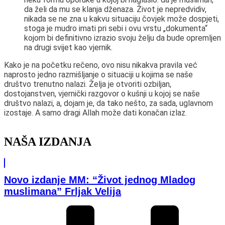
da želi da mu se klanja dženaza. Život je nepredvidiv,
nikada se ne zna u kakvu situaciju čovjek može dospjeti,
stoga je mudro imati pri sebi i ovu vrstu „dokumenta“
kojom bi definitivno izrazio svoju želju da bude opremljen
na drugi svijet kao vjernik.
Kako je na početku rečeno, ovo nisu nikakva pravila već
naprosto jedno razmišljanje o situaciji u kojima se naše
društvo trenutno nalazi. Želja je otvoriti ozbiljan,
dostojanstven, vjernički razgovor o kušnji u kojoj se naše
društvo nalazi, a, dojam je, da tako nešto, za sada, uglavnom
izostaje. A samo dragi Allah može dati konačan izlaz.
NAŠA IZDANJA
Novo izdanje MM: “Život jednog Mladog
muslimana” Frljak Velija