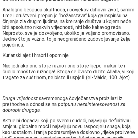
Analogno bespuću okultnoga, i čovjekov duhovni život, sâmim
time i društveni, prepun je “božanstava” koja ga inspirišu na
činjenje zla drugim ljudima, na kreiranje društva u kojem neće
biti apsolutno nikakvih vrijednosti, niti bilo kakavog reda.
Naprosto, sve je dozvoljeno, ukoliko je valjano promovisano.
Jedino što je važno, to je neograničeno zadovoljavanje želje
pojedinca.
Kur'anski ajet i hrabri i opominje:
Nije jednako ono što je ružno i ono što je lijepo, makar te i
čudilo mnoštvo ružnoga! Stoga se čvrsto držite Allaha, vi koji
tragate za suštinom, ne biste li uspjeli.
(el-Mâide, 100. Ajet)
Druga vrijednost
savremenoga čovječanstva proizilazi iz
prethodne a odnosi se na
potpunu nezainteresovanost za
dobrobit drugoga
.
Aktuelni događaji koji, po svemu sudeći, najavljuju definitivnu
smjenu globalne moći i najavljuju novu raspodjelu snaga, koja,
kao uostalom, i ranija podrazumijeva doslovno „rijeke prolivene