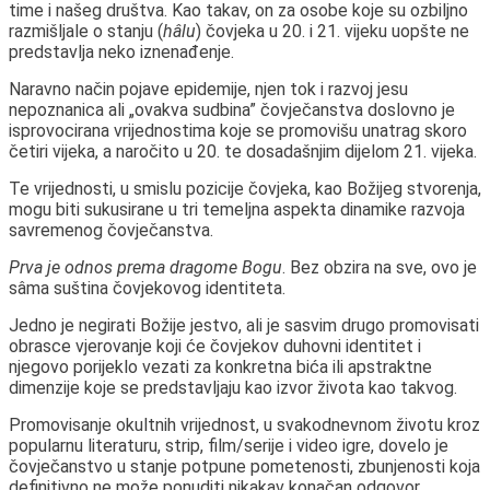
time i našeg društva. Kao takav, on za osobe koje su ozbiljno
razmišljale o stanju (
hâlu
) čovjeka u 20. i 21. vijeku uopšte ne
predstavlja neko iznenađenje.
Naravno način pojave epidemije, njen tok i razvoj jesu
nepoznanica ali „ovakva sudbina” čovječanstva doslovno je
isprovocirana vrijednostima koje se promovišu unatrag skoro
četiri vijeka, a naročito u 20. te dosadašnjim dijelom 21. vijeka.
Te vrijednosti, u smislu pozicije čovjeka, kao Božijeg stvorenja,
mogu biti sukusirane u tri temeljna aspekta dinamike razvoja
savremenog čovječanstva.
Prva je odnos prema dragome Bogu
. Bez obzira na sve, ovo je
sâma suština čovjekovog identiteta.
Jedno je negirati Božije jestvo, ali je sasvim drugo promovisati
obrasce vjerovanje koji će čovjekov duhovni identitet i
njegovo porijeklo vezati za konkretna bića ili apstraktne
dimenzije koje se predstavljaju kao izvor života kao takvog.
Promovisanje okultnih vrijednost, u svakodnevnom životu kroz
popularnu literaturu, strip, film/serije i video igre, dovelo je
čovječanstvo u stanje potpune pometenosti, zbunjenosti koja
definitivno ne može ponuditi nikakav konačan odgovor.