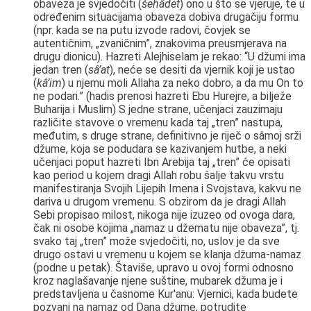
obaveza je svjedočiti (
šehâdet
) ono u što se vjeruje, te u
određenim situacijama obaveza dobiva drugačiju formu
(npr. kada se na putu izvode radovi, čovjek se
autentičnim, „zvaničnim”, znakovima preusmjerava na
drugu dionicu). Hazreti Alejhiselam je rekao: “U džumi ima
jedan tren (
sâ’at
), neće se desiti da vjernik koji je ustao
(
kâ’im
) u njemu moli Allaha za neko dobro, a da mu On to
ne podari.” (hadis prenosi hazreti Ebu Hurejre, a bilježe
Buharija i Muslim) S jedne strane, učenjaci zauzimaju
različite stavove o vremenu kada taj „tren” nastupa,
međutim, s druge strane, definitivno je riječ o sâmoj srži
džume, koja se podudara se kazivanjem hutbe, a neki
učenjaci poput hazreti Ibn Arebija taj „tren” će opisati
kao period u kojem dragi Allah robu šalje takvu vrstu
manifestiranja Svojih Lijepih Imena i Svojstava, kakvu ne
dariva u drugom vremenu. S obzirom da je dragi Allah
Sebi propisao milost, nikoga nije izuzeo od ovoga dara,
čak ni osobe kojima „namaz u džematu nije obaveza”, tj.
svako taj „tren” može svjedočiti, no, uslov je da sve
drugo ostavi u vremenu u kojem se klanja džuma-namaz
(podne u petak). Štaviše, upravo u ovoj formi odnosno
kroz naglašavanje njene suštine, mubarek džuma je i
predstavljena u časnome Kur'anu:
Vjernici, kada budete
pozvani na namaz od Dana džume, potrudite