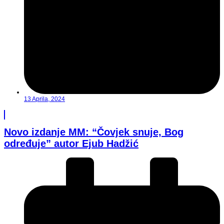
13 Aprila, 2024
Novo izdanje MM: “Čovjek snuje, Bog
određuje” autor Ejub Hadžić