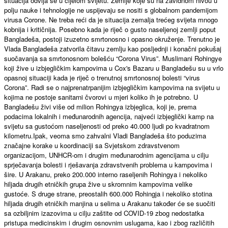
situacija odvija se u cijelom svijetu. Zemlje koje su na zavidnom nivou u
polju nauke i tehnologije ne uspijevaju se nositi s globalnom pandemijom
virusa Corone. Ne treba reći da je situacija zemalja trećeg svijeta mnogo
kobnija i kritičnija. Posebno kada je riječ o gusto naseljenoj zemlji poput
Bangladeša, postoji izuzetno smrtonosno i opasno okruženje. Trenutno je
Vlada Bangladeša zatvorila čitavu zemlju kao posljednji i konačni pokušaj
suočavanja sa smrtonosnom bolešću “Corona Virus”. Muslimani Rohingye
koji žive u izbjegličkim kampovima u Cox's Bazaru u Bangladešu su u vrlo
opasnoj situaciji kada je riječ o trenutnoj smrtonosnoj bolesti “virus
Corona”. Radi se o najprenatrpanijim izbjegličkim kampovima na svijetu u
kojima ne postoje sanitarni čvorovi u mjeri koliko ih je potrebno. U
Bangladešu živi više od milion Rohingya izbjeglica, koji je, prema
podacima lokalnih i međunarodnih agencija, najveći izbjeglički kamp na
svijetu sa gustoćom naseljenosti od preko 40.000 ljudi po kvadratnom
kilometru.Ipak, veoma smo zahvalni Vladi Bangladeša što poduzima
značajne korake u koordinaciji sa Svjetskom zdravstvenom
organizacijom, UNHCR-om i drugim međunarodnim agencijama u cilju
sprječavanja bolesti i rješavanja zdravstvenih problema u kampovima i
šire. U Arakanu, preko 200.000 interno raseljenih Rohingya i nekoliko
hiljada drugih etničkih grupa žive u skromnim kampovima velike
gustoće. S druge strane, preostalih 600.000 Rohingja i nekoliko stotina
hiljada drugih etničkih manjina u selima u Arakanu također će se suočiti
sa ozbiljnim izazovima u cilju zaštite od COVID-19 zbog nedostatka
pristupa medicinskim i drugim osnovnim uslugama, kao i zbog različitih