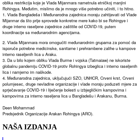
oblika restrikcija koje je Vlada Mijanmara nametnula etničkoj manjini
Rohingya. Međutim, mislimo da je mnogo više potrebno učiniti, i to hitno.
1. Vlada Bangladeša i Međunarodna zajednica moraju zahtijevati od Vlade
Mijanmar da što prije sprovede konkretne mere kako bi se Rohingye i
druge interno raseljene zajednice zaštitile od COVID-19, putem
koordinacije sa međunarodnim agencijama.
2. Vlada Mijanmara mora omogućiti međunarodnim grupama za pomoć da
isporuče potrebne medicinske, sanitarne i prehrambene zalihe u kampove
interno raseljenih lica u Araku.
3. Da u bilo kojem obliku Vlada Burme i vojska (Tatmaiaw) ne iskoriste
globalnu pandemiju COVID-19 protiv Rohingya izbeglica i interno raseljenih
lica i namjerno im naškode.
4. Međunarodna zajednica, uključujući SZO, UNHCR, Crveni krst, Crveni
polumjesec, druge nevladine organizacije i vlade moraju poduzeti mjere za
sprječavanje COVID-19 i liječenje bolesti u izbjegličkim kampovima i
kampovima za interno raseljena lica u Bangladešu i Arakanu, Burma.
Deen Mohammad
Predsjednik Organizacije Arakan Rohingya (ARO).
NAŠA IZDANJA