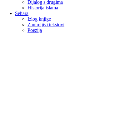
Dijalog s drugima
Historija islama
Sehara
Izlog knjige
Zanimljivi tekstovi
Poezija