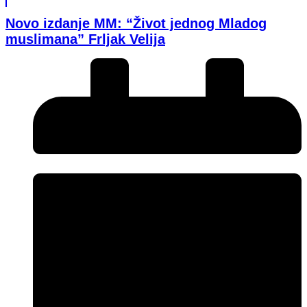
Novo izdanje MM: “Život jednog Mladog
muslimana” Frljak Velija