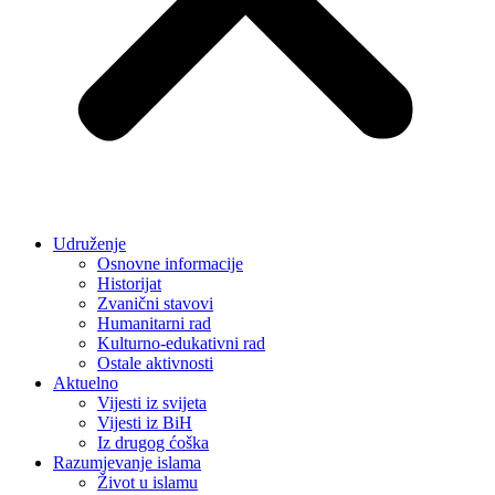
Udruženje
Osnovne informacije
Historijat
Zvanični stavovi
Humanitarni rad
Kulturno-edukativni rad
Ostale aktivnosti
Aktuelno
Vijesti iz svijeta
Vijesti iz BiH
Iz drugog ćoška
Razumjevanje islama
Život u islamu