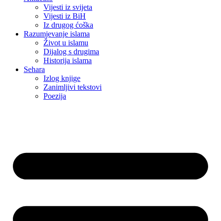
Vijesti iz svijeta
Vijesti iz BiH
Iz drugog ćoška
Razumjevanje islama
Život u islamu
Dijalog s drugima
Historija islama
Sehara
Izlog knjige
Zanimljivi tekstovi
Poezija