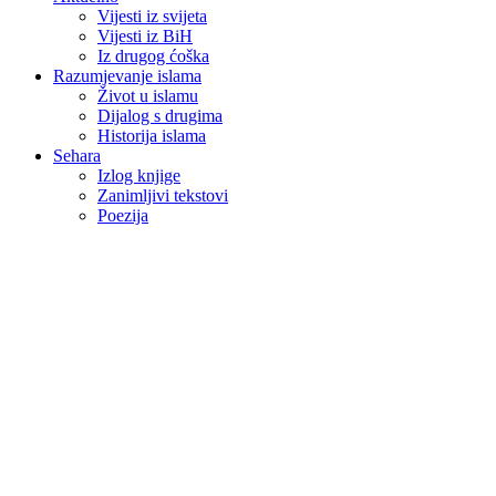
Vijesti iz svijeta
Vijesti iz BiH
Iz drugog ćoška
Razumjevanje islama
Život u islamu
Dijalog s drugima
Historija islama
Sehara
Izlog knjige
Zanimljivi tekstovi
Poezija