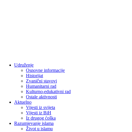
Udruženje
Osnovne informacije
Historijat
Zvanični stavovi
Humanitarni rad
Kulturno-edukativni rad
Ostale aktivnosti
Aktuelno
Vijesti iz svijeta
Vijesti iz BiH
Iz drugog ćoška
Razumjevanje islama
Život u islamu