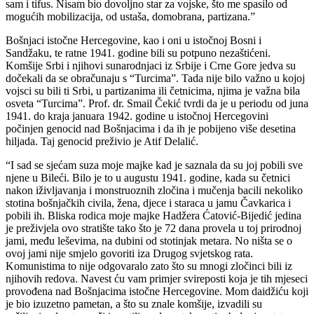
sam i tifus. Nisam bio dovoljno star za vojske, što me spasilo od
mogućih mobilizacija, od ustaša, domobrana, partizana.”
Bošnjaci istočne Hercegovine, kao i oni u istočnoj Bosni i
Sandžaku, te ratne 1941. godine bili su potpuno nezaštićeni.
Komšije Srbi i njihovi sunarodnjaci iz Srbije i Crne Gore jedva su
dočekali da se obračunaju s “Turcima”. Tada nije bilo važno u kojoj
vojsci su bili ti Srbi, u partizanima ili četnicima, njima je važna bila
osveta “Turcima”. Prof. dr. Smail Čekić tvrdi da je u periodu od juna
1941. do kraja januara 1942. godine u istočnoj Hercegovini
počinjen genocid nad Bošnjacima i da ih je pobijeno više desetina
hiljada. Taj genocid preživio je Atif Delalić.
“I sad se sjećam suza moje majke kad je saznala da su joj pobili sve
njene u Bileći. Bilo je to u augustu 1941. godine, kada su četnici
nakon iživljavanja i monstruoznih zločina i mučenja bacili nekoliko
stotina bošnjačkih civila, žena, djece i staraca u jamu Čavkarica i
pobili ih. Bliska rodica moje majke Hadžera Ćatović-Bijedić jedina
je preživjela ovo stratište tako što je 72 dana provela u toj prirodnoj
jami, među leševima, na dubini od stotinjak metara. No ništa se o
ovoj jami nije smjelo govoriti iza Drugog svjetskog rata.
Komunistima to nije odgovaralo zato što su mnogi zločinci bili iz
njihovih redova. Navest ću vam primjer svireposti koja je tih mjeseci
provođena nad Bošnjacima istočne Hercegovine. Mom daidžiću koji
je bio izuzetno pametan, a što su znale komšije, izvadili su