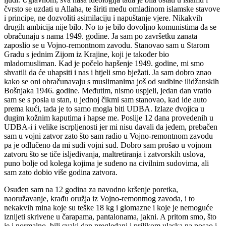
čvrsto se uzdati u Allaha, te širiti među omladinom islamske stavove
i principe, ne dozvoliti asimilaciju i napuštanje vjere. Nikakvih
drugih ambicija nije bilo. No to je bilo dovoljno komunistima da se
obračunaju s nama 1949. godine. Ja sam po završetku zanata
zaposlio se u Vojno-remontnom zavodu. Stanovao sam u Starom
Gradu s jednim Zijom iz Krajine, koji je također bio
mladomusliman. Kad je počelo hapšenje 1949. godine, mi smo
shvatili da će uhapsiti i nas i htjeli smo bježati. Ja sam dobro znao
kako se oni obračunavaju s muslimanima još od sudbine ilidžanskih
Bošnjaka 1946. godine. Međutim, nismo uspjeli, jedan dan vratio
sam se s posla u stan, u jednoj čikmi sam stanovao, kad ide auto
prema kući, tada je to samo mogla biti UDBA. Izlaze dvojica u
dugim kožnim kaputima i hapse me. Poslije 12 dana provedenih u
UDBA-i i velike iscrpljenosti jer mi nisu davali da jedem, prebačen
sam u vojni zatvor zato što sam radio u Vojno-remontnom zavodu
pa je odlučeno da mi sudi vojni sud. Dobro sam prošao u vojnom
zatvoru što se tiče isljeđivanja, maltretiranja i zatvorskih uslova,
puno bolje od kolega kojima je suđeno na civilnim sudovima, ali
sam zato dobio više godina zatvora.
Osuđen sam na 12 godina za navodno kršenje poretka,
naoružavanje, krađu oružja iz Vojno-remontnog zavoda, i to
nekakvih mina koje su teške 18 kg i glomazne i koje je nemoguće
iznijeti skrivene u čarapama, pantalonama, jakni. A pritom smo, što
je i normalno, bili svaki dan pregledani i prilikom ulaska na posao i