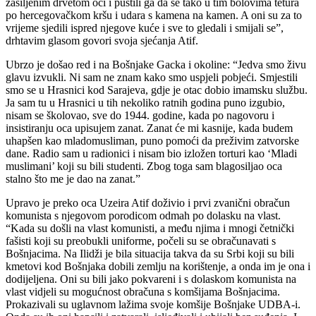
zašiljenim drvetom oči i pustili ga da se tako u tim bolovima tetura
po hercegovačkom kršu i udara s kamena na kamen. A oni su za to
vrijeme sjedili ispred njegove kuće i sve to gledali i smijali se”,
drhtavim glasom govori svoja sjećanja Atif.
Ubrzo je došao red i na Bošnjake Gacka i okoline: “Jedva smo živu
glavu izvukli. Ni sam ne znam kako smo uspjeli pobjeći. Smjestili
smo se u Hrasnici kod Sarajeva, gdje je otac dobio imamsku službu.
Ja sam tu u Hrasnici u tih nekoliko ratnih godina puno izgubio,
nisam se školovao, sve do 1944. godine, kada po nagovoru i
insistiranju oca upisujem zanat. Zanat će mi kasnije, kada budem
uhapšen kao mladomusliman, puno pomoći da preživim zatvorske
dane. Radio sam u radionici i nisam bio izložen torturi kao ‘Mladi
muslimani’ koji su bili studenti. Zbog toga sam blagosiljao oca
stalno što me je dao na zanat.”
Upravo je preko oca Uzeira Atif doživio i prvi zvanični obračun
komunista s njegovom porodicom odmah po dolasku na vlast.
“Kada su došli na vlast komunisti, a među njima i mnogi četnički
fašisti koji su preobukli uniforme, počeli su se obračunavati s
Bošnjacima. Na Ilidži je bila situacija takva da su Srbi koji su bili
kmetovi kod Bošnjaka dobili zemlju na korištenje, a onda im je ona i
dodijeljena. Oni su bili jako pokvareni i s dolaskom komunista na
vlast vidjeli su mogućnost obračuna s komšijama Bošnjacima.
Prokazivali su uglavnom lažima svoje komšije Bošnjake UDBA-i.