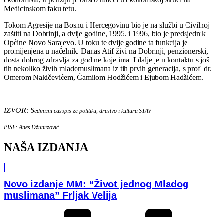
Medicinskom fakultetu.
Tokom Agresije na Bosnu i Hercegovinu bio je na službi u Civilnoj
zaštiti na Dobrinji, a dvije godine, 1995. i 1996, bio je predsjednik
Općine Novo Sarajevo. U toku te dvije godine ta funkcija je
promijenjena u načelnik. Danas Atif živi na Dobrinji, penzionerski,
dosta dobrog zdravlja za godine koje ima. I dalje je u kontaktu s još
tih nekoliko živih mladomuslimana iz tih prvih generacija, s prof. dr.
Omerom Nakičevićem, Ćamilom Hodžićem i Ejubom Hadžićem.
__________________
IZVOR: S
edmični časopis za politiku, društvo i kulturu STAV
PIŠE: Anes Džunuzović
NAŠA IZDANJA
Novo izdanje MM: “Život jednog Mladog
muslimana” Frljak Velija