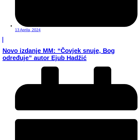
13 Aprila, 2024
Novo izdanje MM: “Čovjek snuje, Bog
određuje” autor Ejub Hadžić