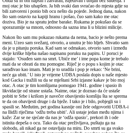
Onda su ih oni hapsili i zatvarali, isljeđivali i ubijali bez suđenja. I
moj otac je bio uhapšen. Ja bih svaki dan svraćao do mjesta gdje su
bili zatvoreni i ponio bih ocu nešto da pojede. Jednog dana, nakon
što sam ostavio na kapiji hranu i pošao, čuo sam kako me otac
doziva. Bio je na spratu jedne barake. Rukama je pokušao da se
sporazumije sa mnom, odnosno da sazna ima li u blizini milicije.
Nakon što sam mu pokazao rukama da nema, bacio je nešto prema
meni. Uzeo sam svežanj, otvorio, a unutra je bio hljeb. Shvatio sam
da je u pitanju poruka. Kad sam se odmakao, otvorio sam i između
dvije kriške hljeba našao napisanu poruku na papiru. U poruci je
stajalo: ‘Osuđen sam na smrt. Ubiće me’ i ime popa kome je trebalo
mati da se obrati da mu pomogne. Riječ je o popu s kojim je otac
sarađivao kao imam. Mati je to uradila i pop je rekao: ‘Ne brini,
neće ga ubiti.’ U isto je vrijeme UDBA poslala dopis u naše mjesto
kod Gacka i tražili su da se mještani Srbi izjasne kakav je bio moj
otac. A otac je tim komšijama pomogao 1941. godine i spasio ih
likvidacije od strane ustaša. Naime, otac je doznao da će ustaše
pobiti te Srbe i krišom je navečer obavijestio komšiju šta se sprema
te da on obavijesti druge i da bježe. I tako je i bilo, pobjegli su i
spasili se. Međutim, pet godina kasnije oni žele odgovoriti UDBA-i
na Ilidži riječima ‘odžu treba ubiti’. Ali ustaje jedan među njima i
kaže: Zar se ne sjećate da nas je ‘odža spasio’, prekori ih i ode
istinita depeša o ocu. Tako da otac preživljava, puštaju ga na
slobodu, ali nikad ga ne ostavljaju na miru. Do smrti su ga svako