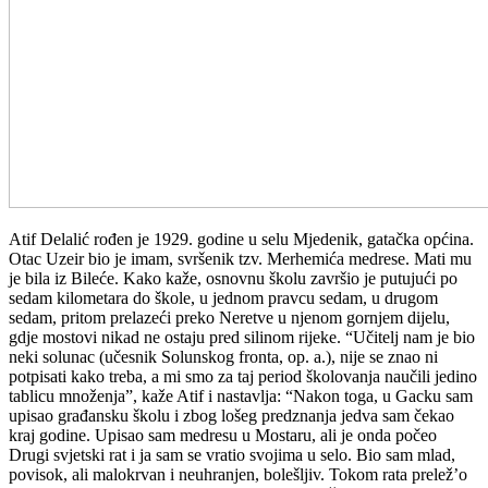
Atif Delalić rođen je 1929. godine u selu Mjedenik, gatačka općina.
Otac Uzeir bio je imam, svršenik tzv. Merhemića medrese. Mati mu
je bila iz Bileće. Kako kaže, osnovnu školu završio je putujući po
sedam kilometara do škole, u jednom pravcu sedam, u drugom
sedam, pritom prelazeći preko Neretve u njenom gornjem dijelu,
gdje mostovi nikad ne ostaju pred silinom rijeke. “Učitelj nam je bio
neki solunac (učesnik Solunskog fronta, op. a.), nije se znao ni
potpisati kako treba, a mi smo za taj period školovanja naučili jedino
tablicu množenja”, kaže Atif i nastavlja: “Nakon toga, u Gacku sam
upisao građansku školu i zbog lošeg predznanja jedva sam čekao
kraj godine. Upisao sam medresu u Mostaru, ali je onda počeo
Drugi svjetski rat i ja sam se vratio svojima u selo. Bio sam mlad,
povisok, ali malokrvan i neuhranjen, bolešljiv. Tokom rata prelež’o