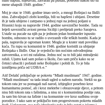
malo hapsili, isljeđivali, zatvarali pa puštali, posebno nakon što su
mene uhapsili 1949. godine.”
Moj je otac te 1946. godine imao sreće, a mnogi Bošnjaci na Ilidži
nisu. Zahvaljujući zlobi komšija, bili su hapšeni i ubijani. Desetine
ih je tada ubijeno i zatrpano u jednoj rupi na jednoj poljani u
Hrasnici koju su napravile 1944. godine savezničke bombe. Tada su
letjeli saveznički avioni prema Siciliji i prelijetali preko Sarajeva.
Ustaše su pucale na njih pa je jednom jedan bombarder ispustio
bombu, odnosno tu se radilo o uvezanih više teških bombi. Kada je
pala, napravila je ogroman krater. Mogla je u krater stati povelika
kuća. Tu rupu su komunisti te 1946. godine koristili za ubijanje
Bošnjaka s Ilidže. Otac je svjedočio tim noćnim odvođenjima
zatvorenika, a svi mi rafalima. Jednu noć su to bili jaki mitraljeski
rafali. Ujutru kad sam pošao u školu, čuo sam priču kako su se
četnici ubacili i pofatali neke Bošnjake i pobili ih. To je bila
izmišljena priča od UDBA-e.”
Atif Delalić priključuje se pokretu “Mladi muslimani” 1947. godine.
“Mladi muslimani’ su tada imali ugled u našem narodu. Stekli su ga
tokom rata jer su pomagali naš narod, izbjeglice posebno kroz
humanitarnu pomoć, ali i kroz mektebe i obrazovanje djece, a pritom
nisu bili tokom rata s fašistima, a nisu ni s komunistima poslije rata.
Ja sam bio kivan na fašiste i na komuniste sve kroz sudbinu svoje
porodice. I tako sam se priključio tom progresivnom pokretu mladih
ljudi. Uglavnom, sva naša ideologija tada je bila ostati u islamu i