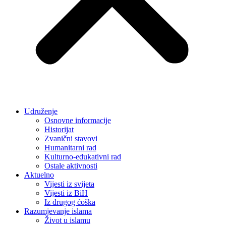
Udruženje
Osnovne informacije
Historijat
Zvanični stavovi
Humanitarni rad
Kulturno-edukativni rad
Ostale aktivnosti
Aktuelno
Vijesti iz svijeta
Vijesti iz BiH
Iz drugog ćoška
Razumjevanje islama
Život u islamu