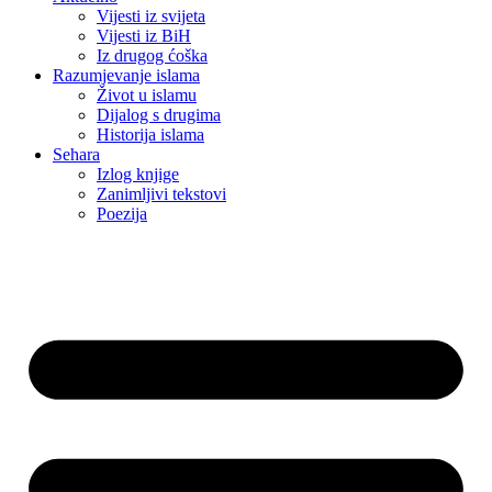
Vijesti iz svijeta
Vijesti iz BiH
Iz drugog ćoška
Razumjevanje islama
Život u islamu
Dijalog s drugima
Historija islama
Sehara
Izlog knjige
Zanimljivi tekstovi
Poezija