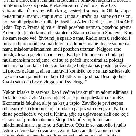
prilikom izlaska s posla. Prebačen sam u Zenicu s još 20-ak
zatvorenika. Čim smo ušli u krug, postrojili su nas i tražili da istupe
‘Mladi muslimani’. Istupili smo. Onda su tražili da istupe od nas oni
koji su bili pripadnici milicije. Izašli su Adem Gerin, Ćamil Hodžić i
jedan Topić. Prema njima su imali poseban tretman, posebno prema
Ademu jer je bio komandir stanice u Starom Gradu u Sarajevu. Kao
što sam rekao već, život mi je spasio zanat. Radio sam u radionici i
prošao dobro u odnosu na druge mladomuslimane. Inače su prema
nama mladomuslimanima imali poseban tretman. Najgore smo
prošli, ali sam ja, eto, imao sreće. Kad je Tito počeo da hoda po
muslimanskim zemljama, oni su se počeli interesirati za položaj
muslimana i onda je Tito skontao da je bolje da nas puste i počeo je
taj proces puštanja, ali su napravili komisije koje su nas saslušavale.
Tako da sam ja pušten nakon 10 odležanih godina. Deset godina
života sam dao bez razloga, kao i svi drugi.”
Nakon izlaska iz zatvora, kao i većina istaknutih mladomuslimana, i
Delalić je nastavio školovanje. Bilo je puno poteškoća da upiše
Ekonomski fakultet, ali je na kraju uspio. Završio je prvi stepen,
odnosno Višu ekonomsku, a onda su ga pozvali u vojsku. Nakon
dosta poteškoća u vojsci u Kninu, gdje su uglavnom slali one koje
su smatrali problematičnim, što je Delalić za njih bio kao
mladomusliman, vratio se u Sarajevo. Oženio se, zaposlio i radio
jedno vrijeme kao čuvarkuća, zatim kao zanatlija, a onda i kao
ekonomista, u penziju je otišao radeći u ekonomskoj struci na