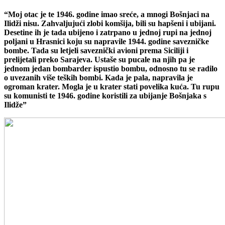
“Moj otac je te 1946. godine imao sreće, a mnogi Bošnjaci na
Ilidži nisu. Zahvaljujući zlobi komšija, bili su hapšeni i ubijani.
Desetine ih je tada ubijeno i zatrpano u jednoj rupi na jednoj
poljani u Hrasnici koju su napravile 1944. godine savezničke
bombe. Tada su letjeli saveznički avioni prema Siciliji i
prelijetali preko Sarajeva. Ustaše su pucale na njih pa je
jednom jedan bombarder ispustio bombu, odnosno tu se radilo
o uvezanih više teških bombi. Kada je pala, napravila je
ogroman krater. Mogla je u krater stati povelika kuća. Tu rupu
su komunisti te 1946. godine koristili za ubijanje Bošnjaka s
Ilidže”