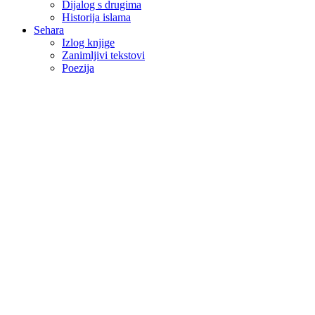
Dijalog s drugima
Historija islama
Sehara
Izlog knjige
Zanimljivi tekstovi
Poezija