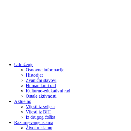
Udruženje
Osnovne informacije
Historijat
Zvanični stavovi
Humanitarni rad
Kulturno-edukativni rad
Ostale aktivnosti
Aktuelno
Vijesti iz svijeta
Vijesti iz BiH
Iz drugog ćoška
Razumjevanje islama
Život u islamu