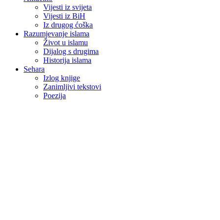
Vijesti iz svijeta
Vijesti iz BiH
Iz drugog ćoška
Razumjevanje islama
Život u islamu
Dijalog s drugima
Historija islama
Sehara
Izlog knjige
Zanimljivi tekstovi
Poezija