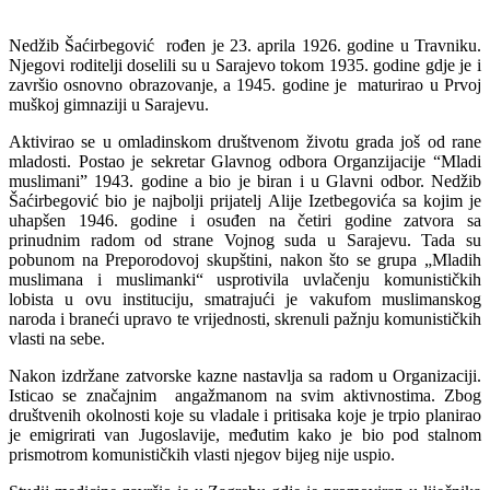
Nedžib Šaćirbegović rođen je 23. aprila 1926. godine u Travniku.
Njegovi roditelji doselili su u Sarajevo tokom 1935. godine gdje je i
završio osnovno obrazovanje, a 1945. godine je maturirao u Prvoj
muškoj gimnaziji u Sarajevu.
Aktivirao se u omladinskom društvenom životu grada još od rane
mladosti. Postao je sekretar Glavnog odbora Organzijacije “Mladi
muslimani” 1943. godine a bio je biran i u Glavni odbor. Nedžib
Šaćirbegović bio je najbolji prijatelj Alije Izetbegovića sa kojim je
uhapšen 1946. godine i osuđen na četiri godine zatvora sa
prinudnim radom od strane Vojnog suda u Sarajevu. Tada su
pobunom na Preporodovoj skupštini, nakon što se grupa „Mladih
muslimana i muslimanki“ usprotivila uvlačenju komunističkih
lobista u ovu instituciju, smatrajući je vakufom muslimanskog
naroda i braneći upravo te vrijednosti, skrenuli pažnju komunističkih
vlasti na sebe.
Nakon izdržane zatvorske kazne nastavlja sa radom u Organizaciji.
Isticao se značajnim angažmanom na svim aktivnostima. Zbog
društvenih okolnosti koje su vladale i pritisaka koje je trpio planirao
je emigrirati van Jugoslavije, međutim kako je bio pod stalnom
prismotrom komunističkih vlasti njegov bijeg nije uspio.