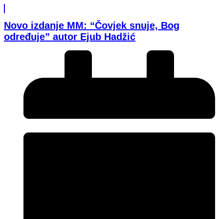
Novo izdanje MM: “Čovjek snuje, Bog
određuje” autor Ejub Hadžić