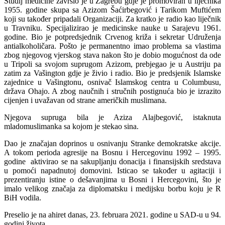
Studij medicine završio je u Zagrebu gdje je promoviran u liječnika
1955. godine skupa sa Azizom Šaćirbegović i Tarikom Muftićem
koji su također pripadali Organizaciji. Za kratko je radio kao liječnik
u Travniku. Specijalizirao je medicinske nauke u Sarajevu 1961.
godine. Bio je potpredsjednik Crvenog križa i sekretar Udruženja
antialkoholičara. Pošto je permanentno imao problema sa vlastima
zbog njegovog vjerskog stava nakon što je dobio mogućnost da ode
u Tripoli sa svojom suprugom Azizom, prebjegao je u Austriju pa
zatim za Vašington gdje je živio i radio. Bio je predsjenik Islamske
zajednice u Vašingtonu, osnivač Islamskog centra u Columbusu,
država Ohajo. A zbog naučnih i stručnih postignuća bio je izrazito
cijenjen i uvažavan od strane američkih muslimana.
Njegova supruga bila je Aziza Alajbegović, istaknuta
mladomuslimanka sa kojom je stekao sina.
Dao je značajan doprinos u osnivanju Stranke demokratske akcije.
A t
okom perioda agresije na Bosnu i Hercegovinu 1992 – 1995.
godine aktivirao se na sakupljanju donacija i finansijskih sredstava
u pomoći napadnutoj domovini. Isticao se također u agitaciji i
prezentiranju istine o dešavanjima u Bosni i Hercegovini, što je
imalo velikog značaja za diplomatsku i medijsku borbu koju je R
BiH vodila.
Preselio je na ahiret danas, 23. februara 2021. godine u SAD-u u 94.
godini života.