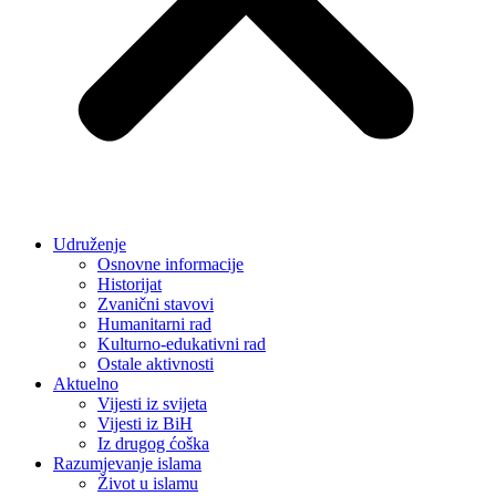
Udruženje
Osnovne informacije
Historijat
Zvanični stavovi
Humanitarni rad
Kulturno-edukativni rad
Ostale aktivnosti
Aktuelno
Vijesti iz svijeta
Vijesti iz BiH
Iz drugog ćoška
Razumjevanje islama
Život u islamu