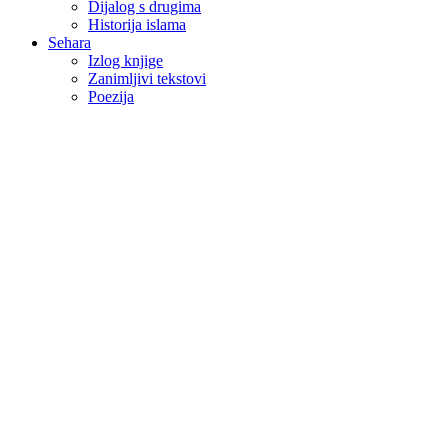
Dijalog s drugima
Historija islama
Sehara
Izlog knjige
Zanimljivi tekstovi
Poezija