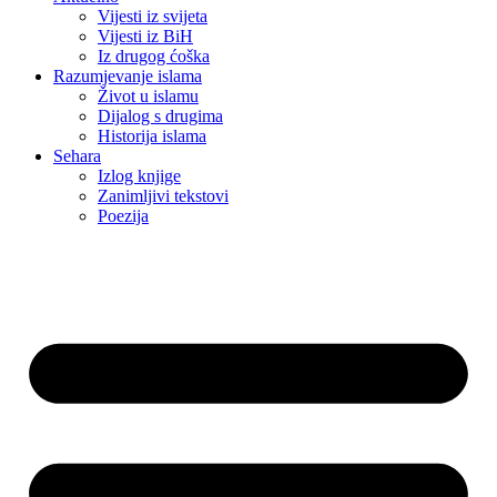
Vijesti iz svijeta
Vijesti iz BiH
Iz drugog ćoška
Razumjevanje islama
Život u islamu
Dijalog s drugima
Historija islama
Sehara
Izlog knjige
Zanimljivi tekstovi
Poezija