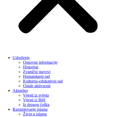
Udruženje
Osnovne informacije
Historijat
Zvanični stavovi
Humanitarni rad
Kulturno-edukativni rad
Ostale aktivnosti
Aktuelno
Vijesti iz svijeta
Vijesti iz BiH
Iz drugog ćoška
Razumjevanje islama
Život u islamu