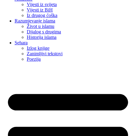
Vijesti iz svijeta
Vijesti iz BiH
Iz drugog ćoška
Razumjevanje islama
Život u islamu
Dijalog s drugima
Historija islama
Sehara
Izlog knjige
Zanimljivi tekstovi
Poezija