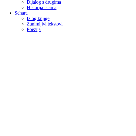
Dijalog s drugima
Historija islama
Sehara
Izlog knjige
Zanimljivi tekstovi
Poezija