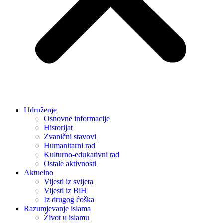
Udruženje
Osnovne informacije
Historijat
Zvanični stavovi
Humanitarni rad
Kulturno-edukativni rad
Ostale aktivnosti
Aktuelno
Vijesti iz svijeta
Vijesti iz BiH
Iz drugog ćoška
Razumjevanje islama
Život u islamu