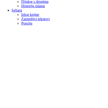
Dijalog s drugima
Historija islama
Sehara
Izlog knjige
Zanimljivi tekstovi
Poezija