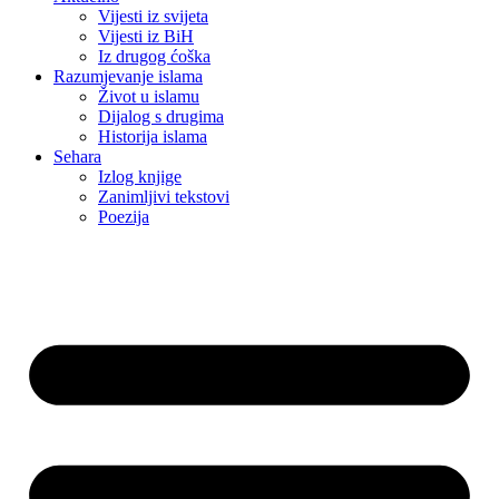
Vijesti iz svijeta
Vijesti iz BiH
Iz drugog ćoška
Razumjevanje islama
Život u islamu
Dijalog s drugima
Historija islama
Sehara
Izlog knjige
Zanimljivi tekstovi
Poezija