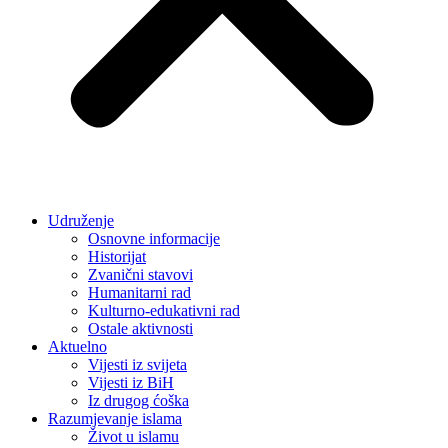
Udruženje
Osnovne informacije
Historijat
Zvanični stavovi
Humanitarni rad
Kulturno-edukativni rad
Ostale aktivnosti
Aktuelno
Vijesti iz svijeta
Vijesti iz BiH
Iz drugog ćoška
Razumjevanje islama
Život u islamu