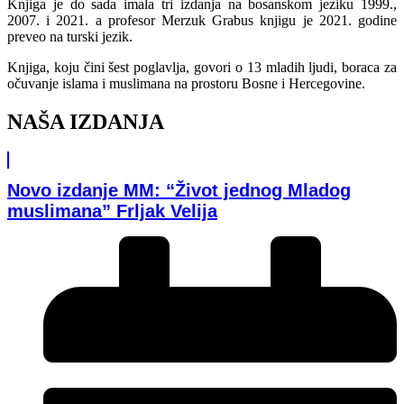
Knjiga je do sada imala tri izdanja na bosanskom jeziku 1999.,
2007. i 2021. a profesor Merzuk Grabus knjigu je 2021. godine
preveo na turski jezik.
Knjiga, koju čini šest poglavlja, govori o 13 mladih ljudi, boraca za
očuvanje islama i muslimana na prostoru Bosne i Hercegovine.
NAŠA IZDANJA
Novo izdanje MM: “Život jednog Mladog
muslimana” Frljak Velija