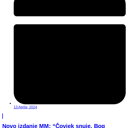
13 Aprila, 2024
Novo izdanje MM: “Čovjek snuje, Bog