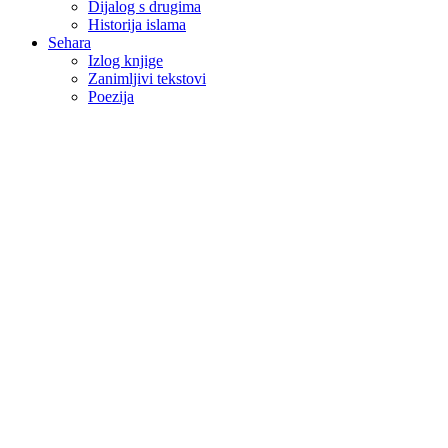
Dijalog s drugima
Historija islama
Sehara
Izlog knjige
Zanimljivi tekstovi
Poezija