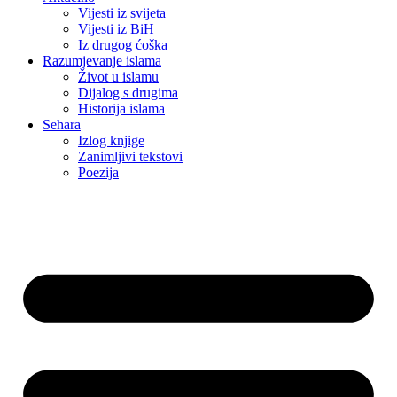
Vijesti iz svijeta
Vijesti iz BiH
Iz drugog ćoška
Razumjevanje islama
Život u islamu
Dijalog s drugima
Historija islama
Sehara
Izlog knjige
Zanimljivi tekstovi
Poezija