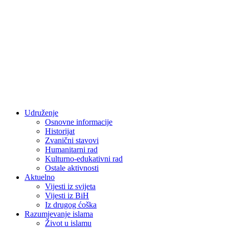
Udruženje
Osnovne informacije
Historijat
Zvanični stavovi
Humanitarni rad
Kulturno-edukativni rad
Ostale aktivnosti
Aktuelno
Vijesti iz svijeta
Vijesti iz BiH
Iz drugog ćoška
Razumjevanje islama
Život u islamu