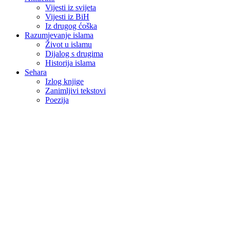
Vijesti iz svijeta
Vijesti iz BiH
Iz drugog ćoška
Razumjevanje islama
Život u islamu
Dijalog s drugima
Historija islama
Sehara
Izlog knjige
Zanimljivi tekstovi
Poezija