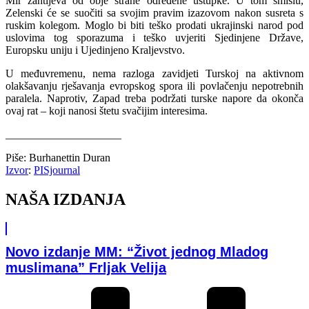
Mir zahtijeva od obje strane određene ustupke. U tom smislu,
Zelenski će se suočiti sa svojim pravim izazovom nakon susreta s
ruskim kolegom. Moglo bi biti teško prodati ukrajinski narod pod
uslovima tog sporazuma i teško uvjeriti Sjedinjene Države,
Europsku uniju i Ujedinjeno Kraljevstvo.
U međuvremenu, nema razloga zavidjeti Turskoj na aktivnom
olakšavanju rješavanja evropskog spora ili povlačenju nepotrebnih
paralela. Naprotiv, Zapad treba podržati turske napore da okonča
ovaj rat – koji nanosi štetu svačijim interesima.
_____________________
Piše:
Burhanettin Duran
Izvor
:
PISjournal
NAŠA IZDANJA
Novo izdanje MM: “Život jednog Mladog
muslimana” Frljak Velija