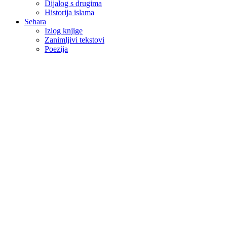
Dijalog s drugima
Historija islama
Sehara
Izlog knjige
Zanimljivi tekstovi
Poezija