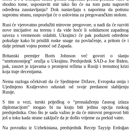
shodno tome, uspostaviti mir tako što će na tom putu napraviti
određena zaustavljanja? Dok nastavljaju s naporima da potisnu
suprotnu stranu, raspravljat će o uslovima za pregovaračkim stolom.
Rusi će vjerovatno produžiti mirovne pregovore, u nadi da će razviti
nove inicijative na terenu i da vide hoće li solidarnost zapadnog
saveza s vremenom oslabiti. Ukrajinci će pak poduzeti određene
pokušaje kako bi prisilili ruske snage na povlačenje, a pritom će i
dalje primati vojnu pomoć od Zapada.
Britanski premijer Boris Johnson već govori o slanju
“smrtonosnijeg” oružja u Ukrajinu. Predsjednik SAD-a Joe Biden,
pak, zauzet je izjavama o promjeni režima u Rusiji i trenutnoj krizi
koja traje decenijama.
Nema razloga očekivati da će Sjedinjene Države, Evropska unija i
Ujedinjeno Kraljevstvo odustati od svoje predanost slabljenju
Rusije.
S tim u vezi, turski prijedlog o “pronalaženju časnog izlaza
diplomacijom” mogao bi na kraju biti jedina opcija ruskog
predsjednika. Ono što je sada važno je da će mirovni pregovori biti
još u toku kada strane zaključe da je došlo vrijeme za prekid vatre.
Na povratku iz Uzbekistana, predsjednik Recep Tayyip Erdoğan