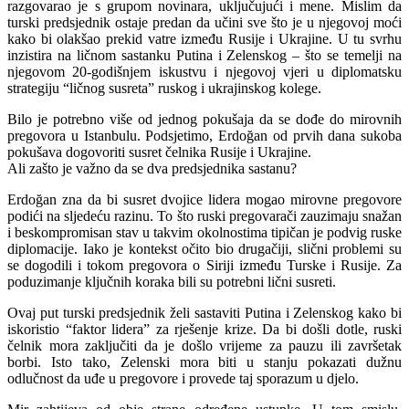
razgovarao je s grupom novinara, uključujući i mene. Mislim da
turski predsjednik ostaje predan da učini sve što je u njegovoj moći
kako bi olakšao prekid vatre između Rusije i Ukrajine. U tu svrhu
inzistira na ličnom sastanku Putina i Zelenskog – što se temelji na
njegovom 20-godišnjem iskustvu i njegovoj vjeri u diplomatsku
strategiju “ličnog susreta” ruskog i ukrajinskog kolege.
Bilo je potrebno više od jednog pokušaja da se dođe do mirovnih
pregovora u Istanbulu. Podsjetimo, Erdoğan od prvih dana sukoba
pokušava dogovoriti susret čelnika Rusije i Ukrajine.
Ali zašto je važno da se dva predsjednika sastanu?
Erdoğan zna da bi susret dvojice lidera mogao mirovne pregovore
podići na sljedeću razinu. To što ruski pregovarači zauzimaju snažan
i beskompromisan stav u takvim okolnostima tipičan je podvig ruske
diplomacije. Iako je kontekst očito bio drugačiji, slični problemi su
se dogodili i tokom pregovora o Siriji između Turske i Rusije. Za
poduzimanje ključnih koraka bili su potrebni lični susreti.
Ovaj put turski predsjednik želi sastaviti Putina i Zelenskog kako bi
iskoristio “faktor lidera” za rješenje krize. Da bi došli dotle, ruski
čelnik mora zaključiti da je došlo vrijeme za pauzu ili završetak
borbi. Isto tako, Zelenski mora biti u stanju pokazati dužnu
odlučnost da uđe u pregovore i provede taj sporazum u djelo.