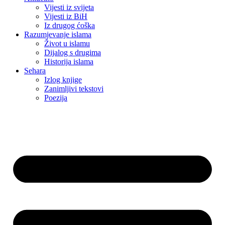
Vijesti iz svijeta
Vijesti iz BiH
Iz drugog ćoška
Razumjevanje islama
Život u islamu
Dijalog s drugima
Historija islama
Sehara
Izlog knjige
Zanimljivi tekstovi
Poezija