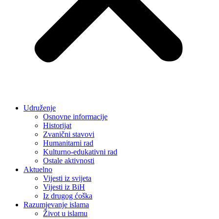
Udruženje
Osnovne informacije
Historijat
Zvanični stavovi
Humanitarni rad
Kulturno-edukativni rad
Ostale aktivnosti
Aktuelno
Vijesti iz svijeta
Vijesti iz BiH
Iz drugog ćoška
Razumjevanje islama
Život u islamu