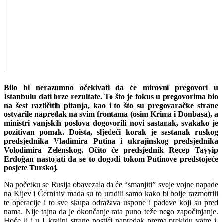
Bilo bi nerazumno očekivati da će mirovni pregovori u
Istanbulu dati brze rezultate. To što je fokus u pregovorima bio
na šest različitih pitanja, kao i to što su pregovaračke strane
ostvarile napredak na svim frontama (osim Krima i Donbasa), a
ministri vanjskih poslova dogovorili novi sastanak, svakako je
pozitivan pomak. Doista, sljedeći korak je sastanak ruskog
predsjednika Vladimira Putina i ukrajinskog predsjednika
Volodimira Zelenskog. Očito će predsjednik Recep Tayyip
Erdoğan nastojati da se to dogodi tokom Putinove predstojeće
posjete Turskoj.
Na početku se Rusija obavezala da će “smanjiti” svoje vojne napade
na Kijev i Černihiv mada su to uradili samo kako bi bolje razmotrili
te operacije i to sve skupa odražava uspone i padove koji su pred
nama. Nije tajna da je okončanje rata puno teže nego započinjanje.
Hoće li i u Ukrajini strane postići napredak prema prekidu vatre i,