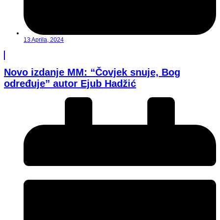
13 Aprila, 2024
Novo izdanje MM: “Čovjek snuje, Bog
određuje” autor Ejub Hadžić