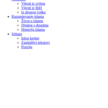
Vijesti iz svijeta
Vijesti iz BiH
Iz drugog ćoška
Razumjevanje islama
Život u islamu
Dijalog s drugima
Historija islama
Sehara
Izlog knjige
Zanimljivi tekstovi
Poezija