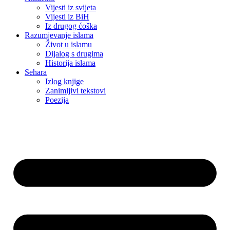
Vijesti iz svijeta
Vijesti iz BiH
Iz drugog ćoška
Razumjevanje islama
Život u islamu
Dijalog s drugima
Historija islama
Sehara
Izlog knjige
Zanimljivi tekstovi
Poezija