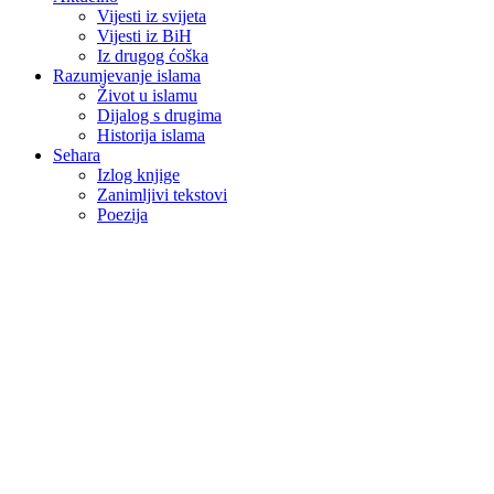
Vijesti iz svijeta
Vijesti iz BiH
Iz drugog ćoška
Razumjevanje islama
Život u islamu
Dijalog s drugima
Historija islama
Sehara
Izlog knjige
Zanimljivi tekstovi
Poezija