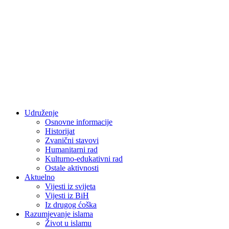
Udruženje
Osnovne informacije
Historijat
Zvanični stavovi
Humanitarni rad
Kulturno-edukativni rad
Ostale aktivnosti
Aktuelno
Vijesti iz svijeta
Vijesti iz BiH
Iz drugog ćoška
Razumjevanje islama
Život u islamu