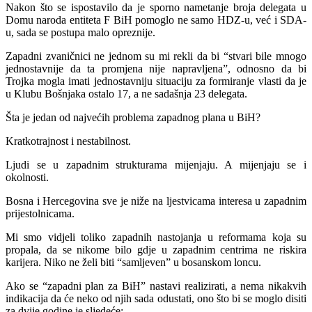
Nakon što se ispostavilo da je sporno nametanje broja delegata u
Domu naroda entiteta F BiH pomoglo ne samo HDZ-u, već i SDA-
u, sada se postupa malo opreznije.
Zapadni zvaničnici ne jednom su mi rekli da bi “stvari bile mnogo
jednostavnije da ta promjena nije napravljena”, odnosno da bi
Trojka mogla imati jednostavniju situaciju za formiranje vlasti da je
u Klubu Bošnjaka ostalo 17, a ne sadašnja 23 delegata.
Šta je jedan od najvećih problema zapadnog plana u BiH?
Kratkotrajnost i nestabilnost.
Ljudi se u zapadnim strukturama mijenjaju. A mijenjaju se i
okolnosti.
Bosna i Hercegovina sve je niže na ljestvicama interesa u zapadnim
prijestolnicama.
Mi smo vidjeli toliko zapadnih nastojanja u reformama koja su
propala, da se nikome bilo gdje u zapadnim centrima ne riskira
karijera. Niko ne želi biti “samljeven” u bosanskom loncu.
Ako se “zapadni plan za BiH” nastavi realizirati, a nema nikakvih
indikacija da će neko od njih sada odustati, ono što bi se moglo disiti
za dvije godine je sljedeće: