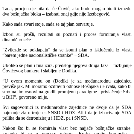
Tada, procjena je bila da će Čović, ako bude mogao birati između
dva bošnjačka bloka – izabrati onaj gdje nije Izetbegović.
Kako sada stvari stoje, sada se taj plan ostvaruje.
Izbori su prošli, rezultati su poznati i proces formiranja vlasti
dinamično teče.
“Zvijezde se poklapaju” da se ispuni plan o isklučenju iz vlasti
“barem jedne nacionalističke stranke” – SDA.
Ukoliko se plan i finalizira, predstoji njegova druga faza – razbijanje
Čovićevog bunkera i slabljenje Dodika.
“U ovom momentu on (Dodik) je za međunarodnu zajednicu
previše jak. Mi moramo ozdraviti odnose Bošnjaka i Hrvata, kako bi
smo na tim osnovima gradili promjenu paradigme i privlačenje Srba
u BiH”, govoreno mi je.
Svi sagovornici iz međunarodne zajednice ne dvoje da je SDA
najmanje zla u trojcu s SNSD i HDZ. Ali i da je izbacivanje SDA
prilika da se detroniziraju i HDZ, pa i SNSD.
Nakon što bi se formirala vlast bez najjače bošnjačke stranke,
krenulo bi se u procese reformi. Borba protiv korupcije i