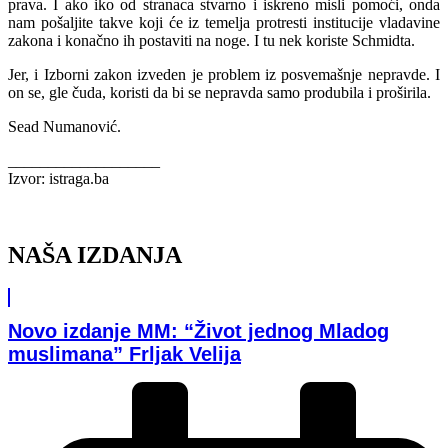
prava. I ako iko od stranaca stvarno i iskreno misli pomoći, onda
nam pošaljite takve koji će iz temelja protresti institucije vladavine
zakona i konačno ih postaviti na noge. I tu nek koriste Schmidta.
Jer, i Izborni zakon izveden je problem iz posvemašnje nepravde. I
on se, gle čuda, koristi da bi se nepravda samo produbila i proširila.
Sead Numanović.
___________________
Izvor: istraga.ba
NAŠA IZDANJA
Novo izdanje MM: “Život jednog Mladog
muslimana” Frljak Velija