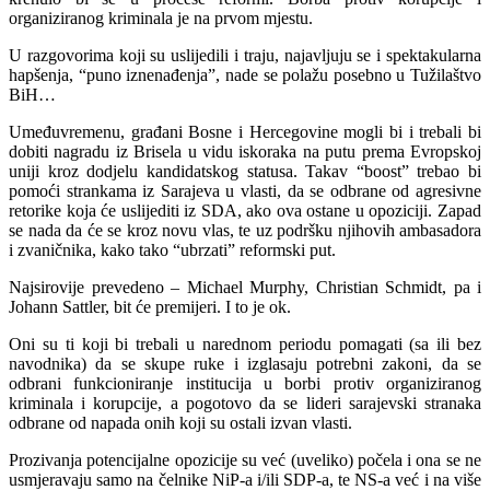
organiziranog kriminala je na prvom mjestu.
U razgovorima koji su uslijedili i traju, najavljuju se i spektakularna
hapšenja, “puno iznenađenja”, nade se polažu posebno u Tužilaštvo
BiH…
Umeđuvremenu, građani Bosne i Hercegovine mogli bi i trebali bi
dobiti nagradu iz Brisela u vidu iskoraka na putu prema Evropskoj
uniji kroz dodjelu kandidatskog statusa. Takav “boost” trebao bi
pomoći strankama iz Sarajeva u vlasti, da se odbrane od agresivne
retorike koja će uslijediti iz SDA, ako ova ostane u opoziciji. Zapad
se nada da će se kroz novu vlas, te uz podršku njihovih ambasadora
i zvaničnika, kako tako “ubrzati” reformski put.
Najsirovije prevedeno – Michael Murphy, Christian Schmidt, pa i
Johann Sattler, bit će premijeri. I to je ok.
Oni su ti koji bi trebali u narednom periodu pomagati (sa ili bez
navodnika) da se skupe ruke i izglasaju potrebni zakoni, da se
odbrani funkcioniranje institucija u borbi protiv organiziranog
kriminala i korupcije, a pogotovo da se lideri sarajevski stranaka
odbrane od napada onih koji su ostali izvan vlasti.
Prozivanja potencijalne opozicije su već (uveliko) počela i ona se ne
usmjeravaju samo na čelnike NiP-a i/ili SDP-a, te NS-a već i na više