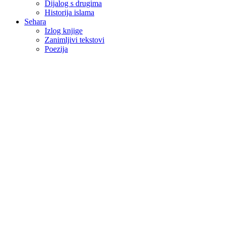
Dijalog s drugima
Historija islama
Sehara
Izlog knjige
Zanimljivi tekstovi
Poezija