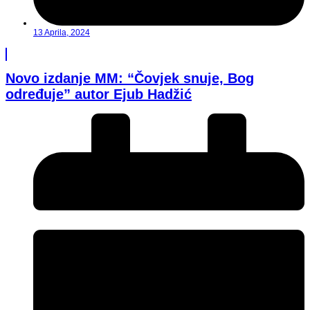
13 Aprila, 2024
Novo izdanje MM: “Čovjek snuje, Bog
određuje” autor Ejub Hadžić