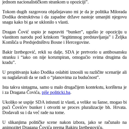
jednom nacionalističkom strankom u opoziciji”.
Tokom dugih razgovora objašnjavano mi je da je politika Milorada
Dodika destruktivna i da zapadne države nastoje umanjiti njegovu
snagu kako bi ga se uklonilo s vlasti.
Dragan Čović uspio je napraviti “bunker”, ugušio je opoziciju u
vlastitom narodu pod krinkom “legitimnog predstavljanja” i Željka
Komšića u Predsjedništvu Bosne i Hercegovine.
Bakir Izetbegović, rekli su dalje, SDA je pretvorio u antibosansku
stranku i “iako on nije korumpiran, omogućio svima drugima da
kradu”.
U propitivanju kako Dodika oslabiti iznosili su različite scenarije ali
su naglašavali da se radi o “planovima za budućnost”.
Ista takva sintagma, samo u malo drugačijem kontekstu, korištena je
i za Dragana Čovića,
piše politicki.ba
.
Ukoliko se uspije SDA istisnuti iz vlasti, a velike su šanse, mogao bi
pući Čovićev bunker i otvoriti se proces pluralizacije bh. Hrvata.
Dodavali su i da već rade na tome.
U slikanjima političke scene nakon izbora, jako se računalo na
animozitet Dragana Čovića prema Bakiru Izetbegoviću.