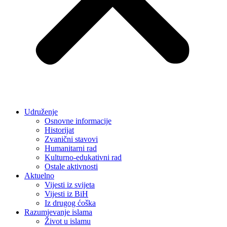
Udruženje
Osnovne informacije
Historijat
Zvanični stavovi
Humanitarni rad
Kulturno-edukativni rad
Ostale aktivnosti
Aktuelno
Vijesti iz svijeta
Vijesti iz BiH
Iz drugog ćoška
Razumjevanje islama
Život u islamu