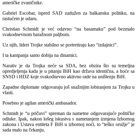
američke zvaničnike.
Gabriel Escobar, ispred SAD zadužen za balkansku politiku, na
rastućem je udaru.
Christian Schmidt je već odavno “na basamaku” pod bezmalo
svakodnevnom baražnom paljbom.
Uz njih, lideri Trojke stabilno se portretiraju kao “izdajnici”.
I ta kampanja samo dobija na dinamici.
Narativ je da Trojka neće sa SDA, bez obzira što su temeljna
opredjeljenja kada je u pitanju BiH kao država identična, a hoće sa
SNSD i HDZ koje svakodnevno aktivno rade na uništenju BiH.
Zapadne diplomate odgovaraju još snažnijim lobiranjem za Trojku u
vlasti.
Posebno je agilan američki ambasador.
Schmidt je “u pričuvi” spreman da nametne odgovarajuće političke
odluke. Ipak, nakon lošeg iskustva s nametanjem izmjena Izbornog
zakona i Ustava entiteta F BiH u izbornoj noći, to “teško oružje” je
sada malo na čekanju.