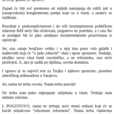
Zapad će biti već premoren od stalnih nastojanja da održi mir u
(sarajevskom) konglomeratu partija koje su u vlasti, a rastuće se
razlikuju.
Rezultati u prekompliciranom i do srži korumpiranom političkom
sistremu BiH neće biti očekivani, pogotovo ne potrebni, a i ono što
se postigne bit će jako umrljano (ne)utemeljenim prozivkama iz
opozicije.
Jer, ona ostaje brojčano velika i u njoj ima puno vrlo grlatih i
maštovitih koji će “o jadu zabaviti” vlast i njene sponzore. Nadalje,
ukoliko nova vlast bude osvetnička, a ne reformska, ona neće
preživjeti. A, ako je suditi po djelima, osveta dominira.
I upravo je tu najveći test za Trojku i njihove sponzore, posebno
američkog ambasadora u Sarajevu.
Jer, nama ne treba osveta. Nama treba pravda!
Ne treba nam puko mijenjanje subjekata u vlasti. Trebaju nam
istinske reforme.
I, POGOTOVO, nama ne trebaju novi strani emisari koji će se
baviti nekakvom “izbornom reformom”. Nama treba vladavina