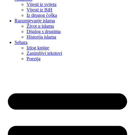
Vijesti iz svijeta
Vijesti iz BiH
Iz drugog ćoška
Razumjevanje islama
Život u islamu
Dijalog s drugima
Historija islama
Sehara
Izlog knjige
Zanimljivi tekstovi
Poezija