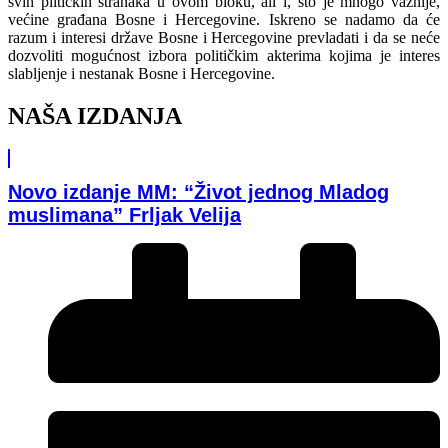
svih plitičkih stranaka u ovom bloku, ali i, što je mnogo važnije,
većine građana Bosne i Hercegovine. Iskreno se nadamo da će
razum i interesi države Bosne i Hercegovine prevladati i da se neće
dozvoliti mogućnost izbora političkim akterima kojima je interes
slabljenje i nestanak Bosne i Hercegovine.
NAŠA IZDANJA
Novo izdanje MM: “Život jednog Mladog
muslimana” Frljak Velija