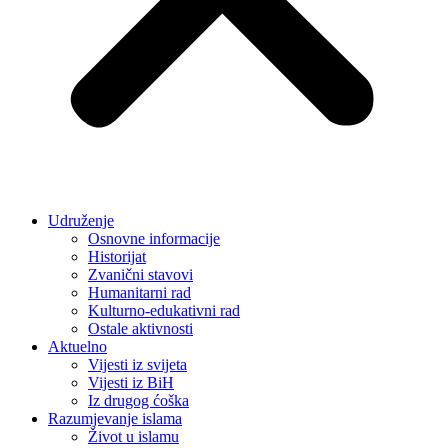
Udruženje
Osnovne informacije
Historijat
Zvanični stavovi
Humanitarni rad
Kulturno-edukativni rad
Ostale aktivnosti
Aktuelno
Vijesti iz svijeta
Vijesti iz BiH
Iz drugog ćoška
Razumjevanje islama
Život u islamu