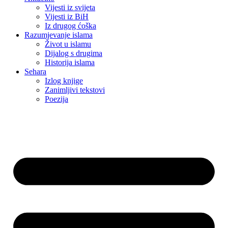
Vijesti iz svijeta
Vijesti iz BiH
Iz drugog ćoška
Razumjevanje islama
Život u islamu
Dijalog s drugima
Historija islama
Sehara
Izlog knjige
Zanimljivi tekstovi
Poezija