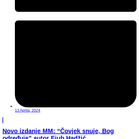
13 Aprila, 2024
Novo izdanje MM: “Čovjek snuje, Bog
određuje” autor Ejub Hadžić