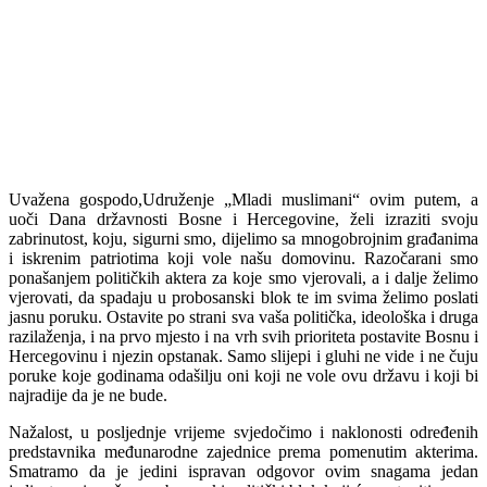
Uvažena gospodo,
Udruženje „Mladi muslimani“ ovim putem, a
uoči Dana državnosti Bosne i Hercegovine, želi izraziti svoju
zabrinutost, koju, sigurni smo, dijelimo sa mnogobrojnim građanima
i iskrenim patriotima koji vole našu domovinu. Razočarani smo
ponašanjem političkih aktera za koje smo vjerovali, a i dalje želimo
vjerovati, da spadaju u probosanski blok te im svima želimo poslati
jasnu poruku. Ostavite po strani sva vaša politička, ideološka i druga
razilaženja, i na prvo mjesto i na vrh svih prioriteta postavite Bosnu i
Hercegovinu i njezin opstanak. Samo slijepi i gluhi ne vide i ne čuju
poruke koje godinama odašilju oni koji ne vole ovu državu i koji bi
najradije da je ne bude.
Nažalost, u posljednje vrijeme svjedočimo i naklonosti određenih
predstavnika međunarodne zajednice prema pomenutim akterima.
Smatramo da je jedini ispravan odgovor ovim snagama jedan