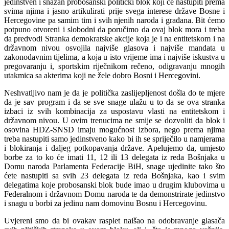
jedinstven i snažan probosanski politički blok koji će nastupiti prema
svima njima i jasno artikulirati prije svega interese države Bosne i
Hercegovine pa samim tim i svih njenih naroda i građana. Bit ćemo
potpuno otvoreni i slobodni da poručimo da ovaj blok mora i treba
da predvodi Stranka demokratske akcije koja je i na entitetskom i na
državnom nivou osvojila najviše glasova i najviše mandata u
zakonodavnim tijelima, a koja u isto vrijeme ima i najviše iskustva u
pregovaranju i, sportskim riječnikom rečeno, odigravanju mnogih
utakmica sa akterima koji ne žele dobro Bosni i Hercegovini.
Neshvatljivo nam je da je politička zaslijepljenost došla do te mjere
da je sav program i da se sve snage ulažu u to da se ova stranka
izbaci iz svih kombinacija za uspostavu vlasti na entitetskom i
državnom nivou. U ovim trenucima ne smije se dozvoliti da blok i
osovina HDZ-SNSD imaju mogućnost izbora, nego prema njima
treba nastupiti samo jedinstveno kako bi ih se spriječilo u namjerama
i blokiranja i daljeg potkopavanja države. Apelujemo da, umjesto
borbe za to ko će imati 11, 12 ili 13 delegata iz reda Bošnjaka u
Domu naroda Parlamenta Federacije BiH, snage ujedinite tako što
ćete nastupiti sa svih 23 delegata iz reda Bošnjaka, kao i svim
delegatima koje probosanski blok bude imao u drugim klubovima u
Federalnom i državnom Domu naroda te da demonstrirate jedinstvo
i snagu u borbi za jedinu nam domovinu Bosnu i Hercegovinu.
Uvjereni smo da bi ovakav rasplet naišao na odobravanje glasača