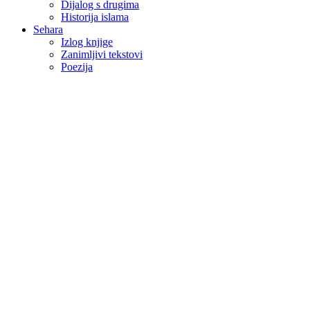
Dijalog s drugima
Historija islama
Sehara
Izlog knjige
Zanimljivi tekstovi
Poezija