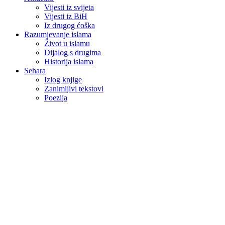
Vijesti iz svijeta
Vijesti iz BiH
Iz drugog ćoška
Razumjevanje islama
Život u islamu
Dijalog s drugima
Historija islama
Sehara
Izlog knjige
Zanimljivi tekstovi
Poezija