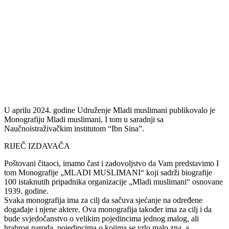
U aprilu 2024. godine Udruženje Mladi muslimani publikovalo je
Monografiju Mladi muslimani, I tom u saradnji sa
Naučnoistraživačkim institutom “Ibn Sina”.
RIJEČ IZDAVAČA
Poštovani čitaoci, imamo čast i zadovoljstvo da Vam predstavimo I
tom Monografije „MLADI MUSLIMANI“ koji sadrži biografije
100 istaknutih pripadnika organizacije „Mladi muslimani“ osnovane
1939. godine.
Svaka monografija ima za cilj da sačuva sjećanje na određene
događaje i njene aktere. Ova monografija također ima za cilj i da
bude svjedočanstvo o velikim pojedincima jednog malog, ali
hrabrog naroda, pojedincima o kojima se vrlo malo zna, a