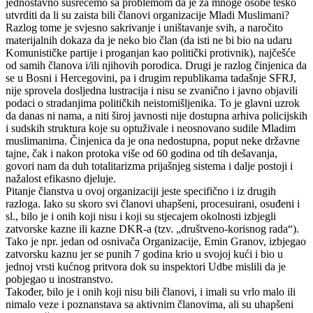
jednostavno susrećemo sa problemom da je za mnoge osobe teško
utvrditi da li su zaista bili članovi organizacije Mladi Muslimani?
Razlog tome je svjesno sakrivanje i uništavanje svih, a naročito
materijalnih dokaza da je neko bio član (da isti ne bi bio na udaru
Komunističke partije i proganjan kao politički protivnik), najčešće
od samih članova i/ili njihovih porodica. Drugi je razlog činjenica da
se u Bosni i Hercegovini, pa i drugim republikama tadašnje SFRJ,
nije sprovela dosljedna lustracija i nisu se zvanično i javno objavili
podaci o stradanjima političkih neistomišljenika. To je glavni uzrok
da danas ni nama, a niti široj javnosti nije dostupna arhiva policijskih
i sudskih struktura koje su optuživale i neosnovano sudile Mladim
muslimanima. Činjenica da je ona nedostupna, poput neke državne
tajne, čak i nakon protoka više od 60 godina od tih dešavanja,
govori nam da duh totalitarizma prijašnjeg sistema i dalje postoji i
nažalost efikasno djeluje.
Pitanje članstva u ovoj organizaciji jeste specifično i iz drugih
razloga. Iako su skoro svi članovi uhapšeni, procesuirani, osuđeni i
sl., bilo je i onih koji nisu i koji su stjecajem okolnosti izbjegli
zatvorske kazne ili kazne DKR-a (tzv. „društveno-korisnog rada“).
Tako je npr. jedan od osnivača Organizacije, Emin Granov, izbjegao
zatvorsku kaznu jer se punih 7 godina krio u svojoj kući i bio u
jednoj vrsti kućnog pritvora dok su inspektori Udbe mislili da je
pobjegao u inostranstvo.
Također, bilo je i onih koji nisu bili članovi, i imali su vrlo malo ili
nimalo veze i poznanstava sa aktivnim članovima, ali su uhapšeni