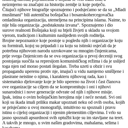
neizmjerno su značajni za historiju zemlje iz koje potječu.
Čitajući njihove biografije spoznajemo i podsjećamo se da su „Mladi
muslimani“ bili autentična bošnjačka i bosanskohercegovačka
omladinska organizacija, utemeljena na principima islama. Naime, to
nije bila organizacija „podstaknuta izvana“. Spoznajemo i dio
surove realnosti Bošnjaka koji su htjeli živjeti u skladu sa svojom
vjerom, tradicijom i kulturnim naslijeđem svojih roditelja.
Brojne nepoznanice koje postoje u pogledu njih i organizacije koju
su formirali, kojoj su pripadali i za koju su istinski osjećali da je
potrebna njihovom narodu uzrokovane su mnogim činjenicama,
prije svega činjenicom da se ova organizacija u prvoj deceniji svog
postojanja suočila sa represijom komunističkog režima i da je uslijed
toga njen rad morao postati ilegalan. Treba uzeti u obzir i svu
propagandu uperenu protiv nje, imajući u vidu namjerno smišljene i
plasirane neistine o njima, i karakteru njihovog rada, kao i
sistematsko djelovanje koje je bilo upereno na život i čast članova
ove organizacije sa ciljem da se kompromituju i oni i njihovi
sunarodnici i nove generacije odvrate od njih i njihove misije.
Ipak, istina o ovim bošnjačkim herojima nije i neće nestati. Svi oni
koji su ikada imali priliku makar upoznati neku od ovih osoba, kojih
se prisjećamo u ovoj monografiji, intuitivno su spoznali i pravu
istinu o cijeloj organizaciji i njenim plemenitim ciljevima. I vrlo su
jasno spoznali apsurdnost svih optužbi koje su im stavljane na teret.
A takvih je mnogo, u svim našim gradovima, mahalama, selima i
kasabama.