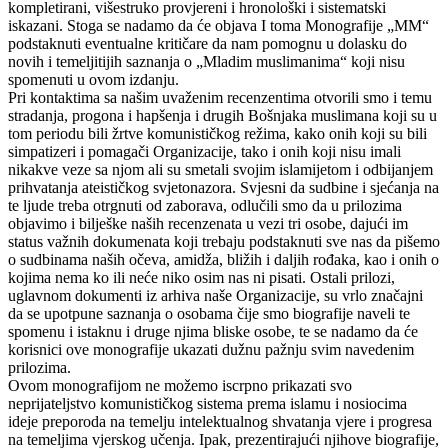
kompletirani, višestruko provjereni i hronološki i sistematski
iskazani. Stoga se nadamo da će objava I toma Monografije „MM“
podstaknuti eventualne kritičare da nam pomognu u dolasku do
novih i temeljitijih saznanja o „Mladim muslimanima“ koji nisu
spomenuti u ovom izdanju.
Pri kontaktima sa našim uvaženim recenzentima otvorili smo i temu
stradanja, progona i hapšenja i drugih Bošnjaka muslimana koji su u
tom periodu bili žrtve komunističkog režima, kako onih koji su bili
simpatizeri i pomagači Organizacije, tako i onih koji nisu imali
nikakve veze sa njom ali su smetali svojim islamijetom i odbijanjem
prihvatanja ateističkog svjetonazora. Svjesni da sudbine i sjećanja na
te ljude treba otrgnuti od zaborava, odlučili smo da u prilozima
objavimo i bilješke naših recenzenata u vezi tri osobe, dajući im
status važnih dokumenata koji trebaju podstaknuti sve nas da pišemo
o sudbinama naših očeva, amidža, bližih i daljih rođaka, kao i onih o
kojima nema ko ili neće niko osim nas ni pisati. Ostali prilozi,
uglavnom dokumenti iz arhiva naše Organizacije, su vrlo značajni
da se upotpune saznanja o osobama čije smo biografije naveli te
spomenu i istaknu i druge njima bliske osobe, te se nadamo da će
korisnici ove monografije ukazati dužnu pažnju svim navedenim
prilozima.
Ovom monografijom ne možemo iscrpno prikazati svo
neprijateljstvo komunističkog sistema prema islamu i nosiocima
ideje preporoda na temelju intelektualnog shvatanja vjere i progresa
na temeljima vjerskog učenja. Ipak, prezentirajući njihove biografije,