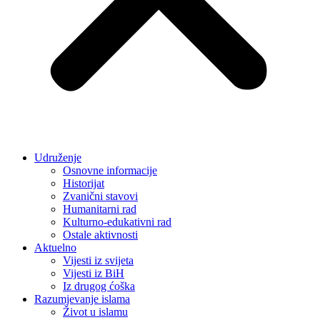
Udruženje
Osnovne informacije
Historijat
Zvanični stavovi
Humanitarni rad
Kulturno-edukativni rad
Ostale aktivnosti
Aktuelno
Vijesti iz svijeta
Vijesti iz BiH
Iz drugog ćoška
Razumjevanje islama
Život u islamu