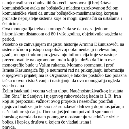
namjeravali smo obuhvatiti što veći i raznovrsniji broj žrtava
komunističkog ataka na bošnjačku mladost uzrokovanog željom
komunističke vlasti da unutar bošnjačko-muslimanskog korpusa
pronađe neprijatelje sistema koje bi mogli izjednačiti sa ustašama i
četnicima.
Ova monografija treba da omogući da se danas, sa jednom
historijskom distancom od 80 i više godina, objektivnije sagleda taj
period.
Posebno se zahvaljujem magistru historije Arminu Džunuzoviću na
sistematičnom pristupu raspoloživoj dokumentaciji i relevantnoj
građi, mnogostrukom provjeravanju informacija koje se nastoje
prezentovati te na ogromnom trudu koji je uložio da I tom ove
monografije bude u Vašim rukama. Moramo spomenuti i prof.
Ismeta Kasumagića čiji je neumorni rad na prikupljanju informacija
o njegovim prijateljima iz Organizacije također poslužio kao polazna
tačka u ovom istraživanju i nastojanju da ova monografija ugleda
svjetlo dana.
Želim istaknuti i veoma važnu ulogu Naučnoistraživačkog instituta
„Ibn Sina“ iz Sarajeva i njegovog rukovodećeg kadra iz I. R. Iran
koji su prepoznali važnost ovog projekta i nesebično podržali
njegovu finalizaciju te kao naš suizdavač dali svoj doprinos jačanju
naše kulture sjećanja. Time su još jednom potvrdili spremnost
iranskog naroda da nam pomogne u ostvarenju zajedničke vizije
boljeg i ljepšeg društva u kojem će vladati istina i
pravda.