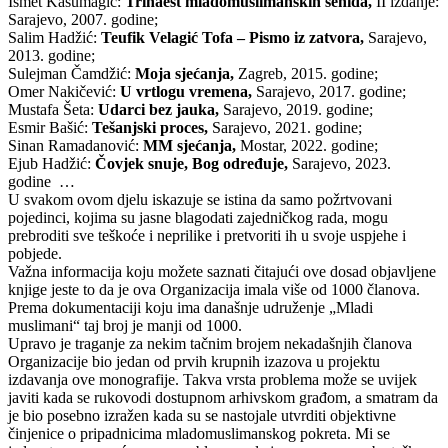
Ismet Kasumagić:
Trinaest mladomuslimanskih šehida,
II izdanje:
Sarajevo, 2007. godine;
Salim Hadžić:
Teufik Velagić Tofa –
Pismo iz zatvora,
Sarajevo,
2013. godine;
Sulejman Čamdžić:
Moja sjećanja,
Zagreb, 2015. godine;
Omer Nakičević:
U vrtlogu vremena,
Sarajevo, 2017. godine;
Mustafa Šeta:
Udarci bez jauka,
Sarajevo, 2019. godine;
Esmir Bašić:
Tešanjski proces,
Sarajevo, 2021. godine;
Sinan Ramadanović:
MM sjećanja,
Mostar, 2022. godine;
Ejub Hadžić:
Čovjek snuje, Bog određuje,
Sarajevo, 2023.
godine
…
U svakom ovom djelu iskazuje se istina da samo požrtvovani
pojedinci, kojima su jasne blagodati zajedničkog rada, mogu
prebroditi sve teškoće i neprilike i pretvoriti ih u svoje uspjehe i
pobjede.
Važna informacija koju možete saznati čitajući ove dosad objavljene
knjige jeste to da je ova Organizacija imala više od 1000 članova.
Prema dokumentaciji koju ima današnje udruženje „Mladi
muslimani“ taj broj je manji od 1000.
Upravo je traganje za nekim tačnim brojem nekadašnjih članova
Organizacije bio jedan od prvih krupnih izazova u projektu
izdavanja ove monografije. Takva vrsta problema može se uvijek
javiti kada se rukovodi dostupnom arhivskom građom, a smatram da
je bio posebno izražen kada su se nastojale utvrditi objektivne
činjenice o pripadnicima mladomuslimanskog pokreta. Mi se