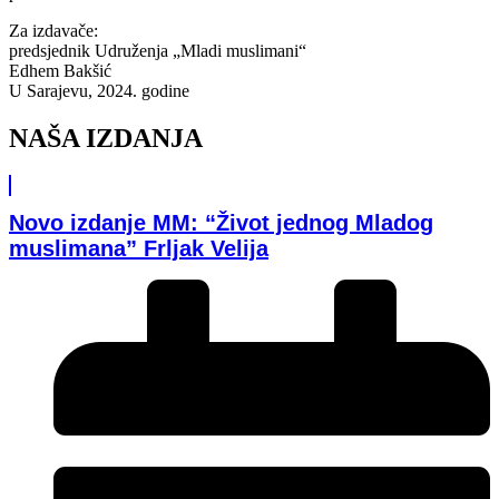
Za izdavače:
predsjednik Udruženja „Mladi muslimani“
Edhem Bakšić
U Sarajevu, 2024. godine
NAŠA IZDANJA
Novo izdanje MM: “Život jednog Mladog
muslimana” Frljak Velija