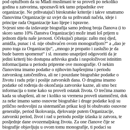
pod optužbom da su Mladi muslimani te su proveli po nekoliko
godina u zatvorima, upoznavši tek tamo pripadnike ove
organizacije. Ne prihvatajući birokratske kriterije i takve smatramo
članovima Organizacije uz uvjet da su prihvatali načela, ideje i
principe rada Organizacije kao lijepe i ispravne.
Svjesni smo da izdavanje biografija samo jednog broja članova (i to
skoro samo 10% članstva Organizacije) može imati loš prijem u
jednom dijelu naše javnosti. Očekujući pitanja: zašto moj djed,
amidža, punac i sl. nije obuhvaćen ovom monografijom?“ a „dao je
puno toga za Organizaciju“, „mnogo je propatio i zaslužio je da
bude barem spomenut“ i sl. moramo unaprijed odgovoriti da je
jedini kriterij bio dostupna arhivska građa i raspoloživost istinitim
informacijama u periodu pripreme ove monografije. O nekim
članovima imamo podatke o njihovim hapšenjima i periodu
zatvorskog zatočeništva, ali ne i pouzdane biografske podatke o
životu i radu prije i poslije zatvorskih dana. O drugima imamo
podatke od rođenja do okončanja zatvorske kazne, ali smo bez
informacija o tome kako su proveli ostatak života. O trećima znamo
kada su uhapšeni, ali ne i koliko su vremena proveli utamničeni, dok
za neke imamo samo osnovne biografske i druge podatke koji su
prilično nedovoljni za sistematičan prikaz koji bi obuhvatio osnovne
generalije, period školovanja, djelovanje putem Organizacije,
zatvorski period, život i rad u periodu poslije izlaska iz zatvora, te
posljednje dane ovozemaljskog života. Za one članove čije se
biografije objavljuju u ovom tomu monografije, ti podaci su