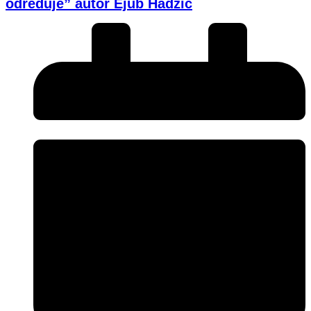
određuje” autor Ejub Hadžić