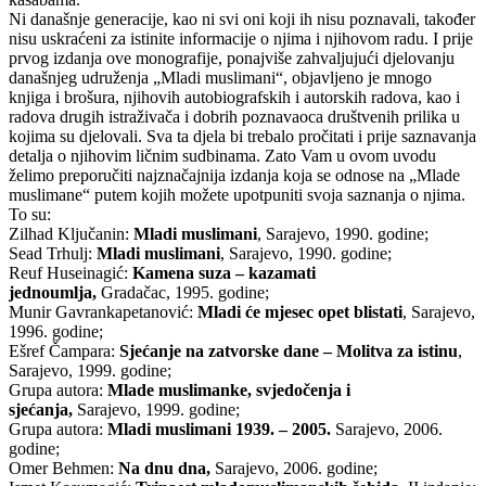
Ni današnje generacije, kao ni svi oni koji ih nisu poznavali, također
nisu uskraćeni za istinite informacije o njima i njihovom radu. I prije
prvog izdanja ove monografije, ponajviše zahvaljujući djelovanju
današnjeg udruženja „Mladi muslimani“, objavljeno je mnogo
knjiga i brošura, njihovih autobiografskih i autorskih radova, kao i
radova drugih istraživača i dobrih poznavaoca društvenih prilika u
kojima su djelovali. Sva ta djela bi trebalo pročitati i prije saznavanja
detalja o njihovim ličnim sudbinama. Zato Vam u ovom uvodu
želimo preporučiti najznačajnija izdanja koja se odnose na „Mlade
muslimane“ putem kojih možete upotpuniti svoja saznanja o njima.
To su:
Zilhad Ključanin:
Mladi muslimani
, Sarajevo, 1990. godine;
Sead Trhulj:
Mladi muslimani
, Sarajevo, 1990. godine;
Reuf Huseinagić:
Kamena suza – kazamati
jednoumlja,
Gradačac, 1995. godine;
Munir Gavrankapetanović:
Mladi će mjesec opet blistati
, Sarajevo,
1996. godine;
Ešref Čampara:
Sjećanje na zatvorske dane – Molitva za istinu
,
Sarajevo, 1999. godine;
Grupa autora:
Mlade muslimanke, svjedočenja i
sjećanja,
Sarajevo, 1999. godine;
Grupa autora:
Mladi muslimani 1939. – 2005.
Sarajevo, 2006.
godine;
Omer Behmen:
Na dnu dna,
Sarajevo, 2006. godine;