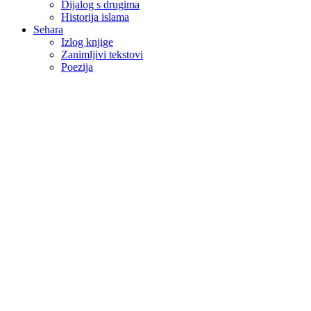
Dijalog s drugima
Historija islama
Sehara
Izlog knjige
Zanimljivi tekstovi
Poezija