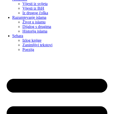
Vijesti iz svijeta
Vijesti iz BiH
Iz drugog ćoška
Razumjevanje islama
Život u islamu
Dijalog s drugima
Historija islama
Sehara
Izlog knjige
Zanimljivi tekstovi
Poezija