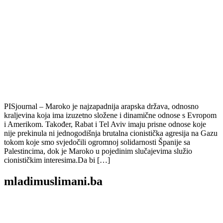
PISjournal – Maroko je najzapadnija arapska država, odnosno
kraljevina koja ima izuzetno složene i dinamične odnose s Evropom
i Amerikom. Također, Rabat i Tel Aviv imaju prisne odnose koje
nije prekinula ni jednogodišnja brutalna cionistička agresija na Gazu
tokom koje smo svjedočili ogromnoj solidarnosti Španije sa
Palestincima, dok je Maroko u pojedinim slučajevima služio
cionističkim interesima.Da bi […]
mladimuslimani.ba