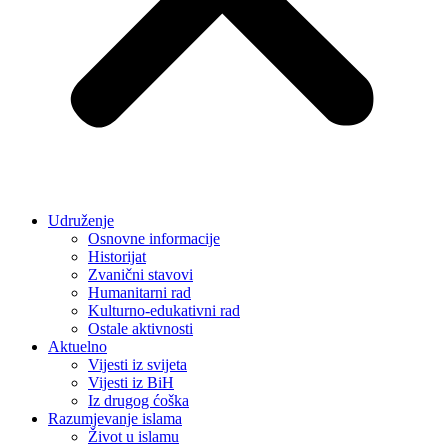
Udruženje
Osnovne informacije
Historijat
Zvanični stavovi
Humanitarni rad
Kulturno-edukativni rad
Ostale aktivnosti
Aktuelno
Vijesti iz svijeta
Vijesti iz BiH
Iz drugog ćoška
Razumjevanje islama
Život u islamu