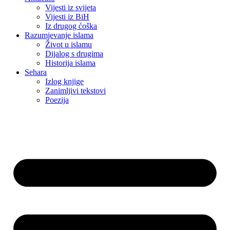
Vijesti iz svijeta
Vijesti iz BiH
Iz drugog ćoška
Razumjevanje islama
Život u islamu
Dijalog s drugima
Historija islama
Sehara
Izlog knjige
Zanimljivi tekstovi
Poezija