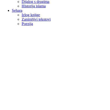
Dijalog s drugima
Historija islama
Sehara
Izlog knjige
Zanimljivi tekstovi
Poezija