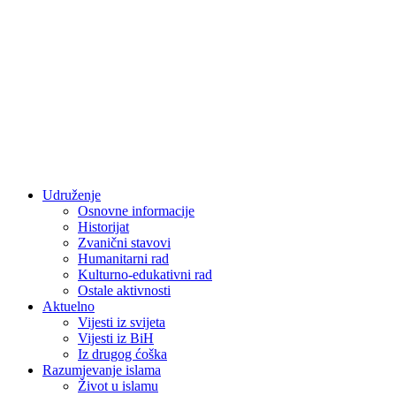
Udruženje
Osnovne informacije
Historijat
Zvanični stavovi
Humanitarni rad
Kulturno-edukativni rad
Ostale aktivnosti
Aktuelno
Vijesti iz svijeta
Vijesti iz BiH
Iz drugog ćoška
Razumjevanje islama
Život u islamu