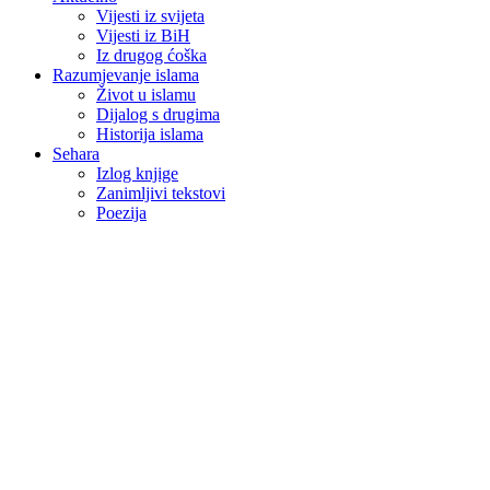
Vijesti iz svijeta
Vijesti iz BiH
Iz drugog ćoška
Razumjevanje islama
Život u islamu
Dijalog s drugima
Historija islama
Sehara
Izlog knjige
Zanimljivi tekstovi
Poezija