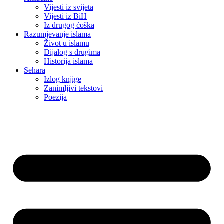
Vijesti iz svijeta
Vijesti iz BiH
Iz drugog ćoška
Razumjevanje islama
Život u islamu
Dijalog s drugima
Historija islama
Sehara
Izlog knjige
Zanimljivi tekstovi
Poezija