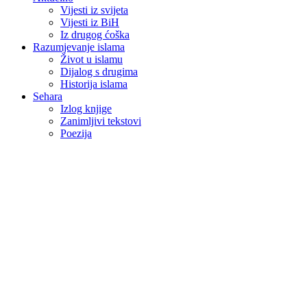
Vijesti iz svijeta
Vijesti iz BiH
Iz drugog ćoška
Razumjevanje islama
Život u islamu
Dijalog s drugima
Historija islama
Sehara
Izlog knjige
Zanimljivi tekstovi
Poezija