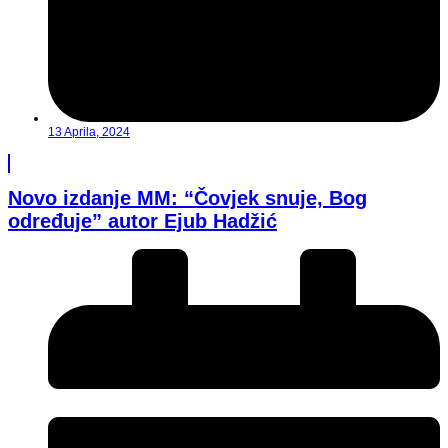
13 Aprila, 2024
Novo izdanje MM: “Čovjek snuje, Bog
određuje” autor Ejub Hadžić