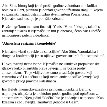
Abu Sitta, hirurg koji je od prošle godine volontirao u nekoliko
bolnica u Gazi, planirao je održati govor o užasnom stanju u kojem
su izraelski napadi ostavili zdravstveni sistem Pojasa Gaze.
Njemački sud kasnije je poništio zabranu.
Bivšem grčkom ministru finansija Yanisu Varoufakisu je, također,
zabranjen ulazak u Njemačku te mu je onemogućeno čak i učešće
na Kongresu putem videolinka.
‘
Atmosfera rasizma i ksenofobije’
Njemačke vlasti su rekle da su „ciljale“ Abu Sittu, Varoufakisa i
druge na konferenciji jer su njihove govore smatrali “antisemitskim”.
U ovoj tvrdnji nema istine. Njemačka ne ušutkava propalestinske
glasove kako bi zaštitila prava Jevreja ili se borila protiv
antisemitizma. To je vidljivo ne samo u sadržaju govora koji
cenzurira već i u načinu na koji tretira anticionističke Jevreje koji
govore u prilog pravima Palestinaca.
Iris Hefets, njemačko-izraelska psihoanalitičarka iz Berlina,
naprimjer, uhapšena je u oktobru prošle godine pod optužbom za
antisemitizam. Njen jedini “zločin” bio je hodanje s natpisom: “Kao
Izraelka i kao Jevrejka, zaustavite genocid u Gazi”.