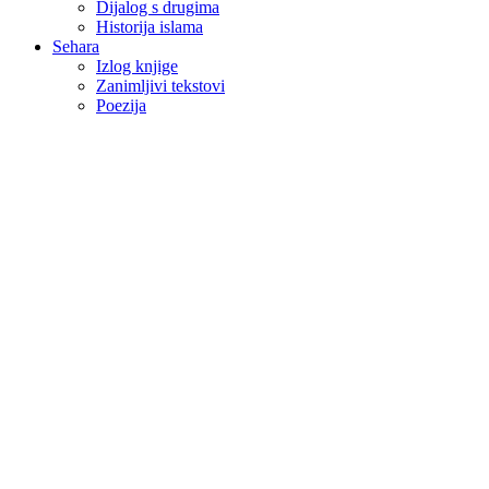
Dijalog s drugima
Historija islama
Sehara
Izlog knjige
Zanimljivi tekstovi
Poezija