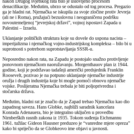
nakon Drugog svjetskog rata bilo je uslovljeno procesom
denacifikacije. Međutim, ubrzo se odustalo od tog procesa. Pregazio
ga je hladni rat. Njemačka se iskupila za svoje zločine protiv Jevreja
(ali ne i Roma), pružajući bezuslovnu i neograničenu podršku
novoutemeljenoj “jevrejskoj državi”, vojnoj ispostavi Zapada u
Palestini – Izraelu.
Uklanjanje političkih struktura koje su dovele do uspona nacista –
imperijalizma i njemačkog vojno-industrijskog kompleksa – bilo bi u
suprotnosti s potrebom suprotstavljanja SSSR-u.
Neposredno nakon rata, na Zapadu je postojalo snažno protivljenje
ponovnom njemačkom naoružavanju. Morgenthauov plan iz 1944.
godine, koji je podržavao tadašnji američki predsjednik Franklin
Roosevelt, pozivao je na potpuno uklanjanje njemačke industrije
oružja i drugih industrija koje bi mogle pomoći obnovu njemačke
vojske. Poslijeratna Njemačka trebala je biti poljoprivredna i
stočarska država.
Međutim, hladni rat je značio da je Zapad trebao Njemačku kao dio
zapadnog saveza. Hans Globke, najbliži saradnik kancelara
Konrada Adenauera, bio je integralno uključen u provedbu
Nirnberških rasnih zakona iz 1935. Tokom suđenja Eichmannu
1961. tužilac Gideon Hausner preduzeo je “vanredne mjere opreza”
kako bi spriječio da se Globkeovo ime objavi u javnosti.