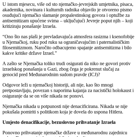
U istom mjesecu, više od sto njemačko-jevrejskih umjetnika, pisaca,
akademika, novinara i kulturnih radnika objavilo je otvoreno pismo
osuđujući njemačko slamanje propalestinskog govora i optužbe za
antisemitizam upućene svima – uključujući Jevreje poput njih – koji
kritiziraju ponašanje Izraela.
“Ono što nas plaši je prevladavajuća atmosfera rasizma i ksenofobije
u Njemačkoj, ruku pod ruku sa ograničavajućim i paternalističkim
filosemitizmom. Naročito odbacujemo spajanje antisemitizma i bilo
kakve kritike države Izrael.”
A zašto se Njemačka toliko trudi osigurati da niko ne govori protiv
izraelskog ponašanja u Gazi, zbog čega je pokrenut slučaj za
genocid pred Međunarodnim sudom pravde (ICJ)?
Odgovor leži u njemačkoj historiji, ali nije, kao što mnogi
pretpostavljaju, povezan s naporima kajanja za nacistički holokaust i
osiguranje da se on više nikada ne ponovi.
Njemačka nikada u potpunosti nije denacificirana. Nikada se nije
pokušala pomiriti s politikom koja je dovela do uspona Hitlera.
Umjesto denacifikacije, bezuslovno prihvatanje Izraela
Ponovno prihvatanje njemačke države u međunarodnu zajednicu