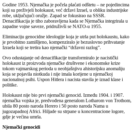
Godine 1953. Njemačka je počela plaćati odštetu – ne pojedincima
koji su preživjeli holokaust, već državi Izrael, u obliku industrijske
robe, uključujući oružje. Zapad se fokusirao na SSSR.
Denacifikacija je tiho zaboravljena kada se Njemačka integrirala u
zapadne vojne saveze, pridruživši se NATO-u 1955.
Eliminaciju genocidne ideologije koja je utrla put holokaustu, kako
je prvobitno zamišljeno, kompenziralo je bezuslovno prihvatanje
Izraela koji se tretira kao njemački “državni razlog”.
Ovo odustajanje od denacifikacije transformiralo je nacistički
holokaust iz proizvoda njemačke društvene i ekonomske krize
tokom vajmarskog perioda u neobjašnjivu ahistorijsku anomaliju
koja se pojavila niotkuda i nije imala korijene u njemačkoj
nacionalnoj psihi. Uspon Hitlera i nacista stavila je iznad klase i
politike.
Holokaust nije bio prvi njemački genocid. Između 1904. i 1907.
njemačka vojska je, predvođena generalom Lotharom von Trothom,
ubila 80 posto naroda Herero i 50 posto naroda Nama u
jugozapadnoj Africi. Hiljade su strpane u koncentracione logore,
gdje je većina umrla.
Njemački genocidi