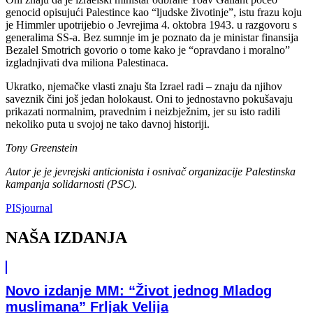
genocid opisujući Palestince kao “ljudske životinje”, istu frazu koju
je Himmler upotrijebio o Jevrejima 4. oktobra 1943. u razgovoru s
generalima SS-a. Bez sumnje im je poznato da je ministar finansija
Bezalel Smotrich govorio o tome kako je “opravdano i moralno”
izgladnjivati ​​dva miliona Palestinaca.
Ukratko, njemačke vlasti znaju šta Izrael radi – znaju da njihov
saveznik čini još jedan holokaust. Oni to jednostavno pokušavaju
prikazati normalnim, pravednim i neizbježnim, jer su isto radili
nekoliko puta u svojoj ne tako davnoj historiji.
Tony Greenstein
Autor je je jevrejski anticionista i osnivač organizacije Palestinska
kampanja solidarnosti (PSC).
PISjournal
NAŠA IZDANJA
Novo izdanje MM: “Život jednog Mladog
muslimana” Frljak Velija