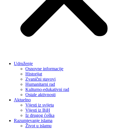
Udruženje
Osnovne informacije
Historijat
Zvanični stavovi
Humanitarni rad
Kulturno-edukativni rad
Ostale aktivnosti
Aktuelno
Vijesti iz svijeta
Vijesti iz BiH
Iz drugog ćoška
Razumjevanje islama
Život u islamu