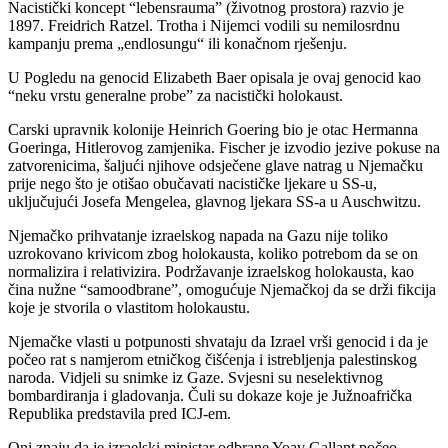
Nacistički koncept “lebensrauma” (životnog prostora) razvio je
1897. Freidrich Ratzel. Trotha i Nijemci vodili su nemilosrdnu
kampanju prema „endlosungu“ ili konačnom rješenju.
U Pogledu na genocid Elizabeth Baer opisala je ovaj genocid kao
“neku vrstu generalne probe” za nacistički holokaust.
Carski upravnik kolonije Heinrich Goering bio je otac Hermanna
Goeringa, Hitlerovog zamjenika. Fischer je izvodio jezive pokuse na
zatvorenicima, šaljući njihove odsječene glave natrag u Njemačku
prije nego što je otišao obučavati nacističke ljekare u SS-u,
uključujući Josefa Mengelea, glavnog ljekara SS-a u Auschwitzu.
Njemačko prihvatanje izraelskog napada na Gazu nije toliko
uzrokovano krivicom zbog holokausta, koliko potrebom da se on
normalizira i relativizira. Podržavanje izraelskog holokausta, kao
čina nužne “samoodbrane”, omogućuje Njemačkoj da se drži fikcija
koje je stvorila o vlastitom holokaustu.
Njemačke vlasti u potpunosti shvataju da Izrael vrši genocid i da je
počeo rat s namjerom etničkog čišćenja i istrebljenja palestinskog
naroda. Vidjeli su snimke iz Gaze. Svjesni su neselektivnog
bombardiranja i gladovanja. Čuli su dokaze koje je Južnoafrička
Republika predstavila pred ICJ-em.
Oni znaju da je izraelski ministar odbrane Yoav Gallant počeo