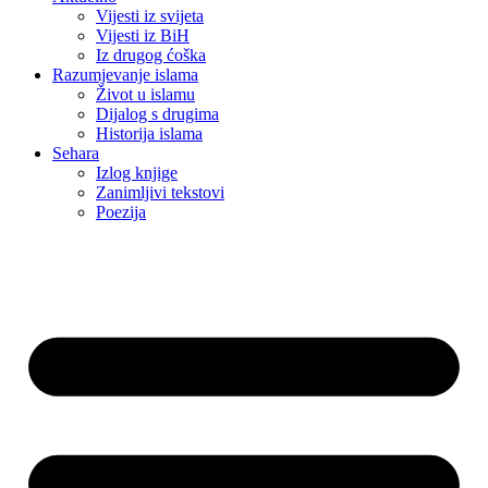
Vijesti iz svijeta
Vijesti iz BiH
Iz drugog ćoška
Razumjevanje islama
Život u islamu
Dijalog s drugima
Historija islama
Sehara
Izlog knjige
Zanimljivi tekstovi
Poezija