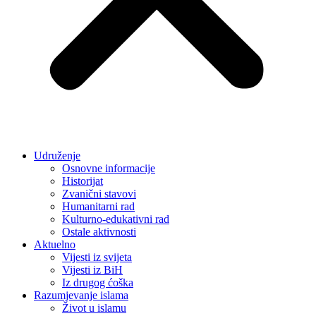
Udruženje
Osnovne informacije
Historijat
Zvanični stavovi
Humanitarni rad
Kulturno-edukativni rad
Ostale aktivnosti
Aktuelno
Vijesti iz svijeta
Vijesti iz BiH
Iz drugog ćoška
Razumjevanje islama
Život u islamu