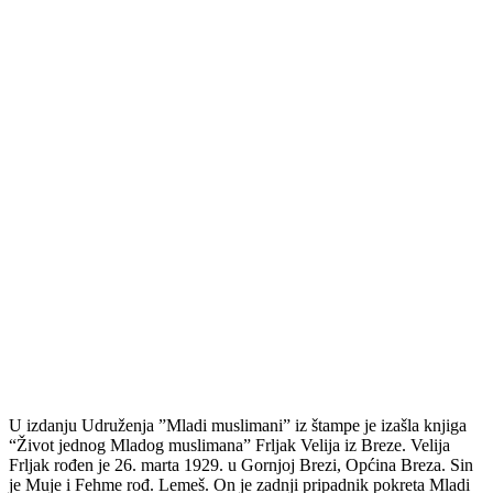
U izdanju Udruženja ”Mladi muslimani” iz štampe je izašla knjiga
“Život jednog Mladog muslimana” Frljak Velija iz Breze. Velija
Frljak rođen je 26. marta 1929. u Gornjoj Brezi, Općina Breza. Sin
je Muje i Fehme rođ. Lemeš. On je zadnji pripadnik pokreta Mladi