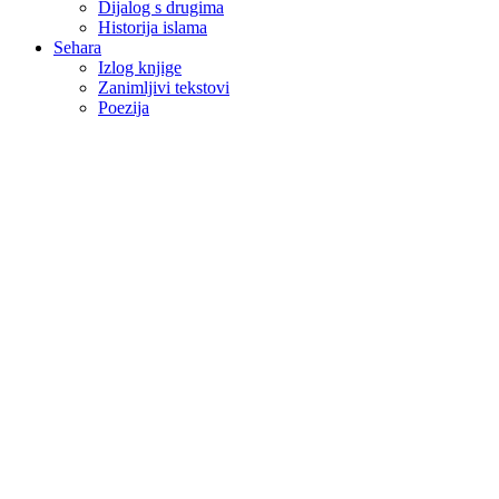
Dijalog s drugima
Historija islama
Sehara
Izlog knjige
Zanimljivi tekstovi
Poezija