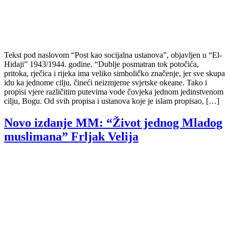
Tekst pod naslovom “Post kao socijalna ustanova”, objavljen u “El-
Hidaji” 1943/1944. godine. “Dublje posmatran tok potočića,
pritoka, rječica i rijeka ima veliko simboličko značenje, jer sve skupa
idu ka jednome cilju, čineći neizmjerne svjetske okeane. Tako i
propisi vjere različitim putevima vode čovjeka jednom jedinstvenom
cilju, Bogu. Od svih propisa i ustanova koje je islam propisao, […]
Novo izdanje MM: “Život jednog Mladog
muslimana” Frljak Velija