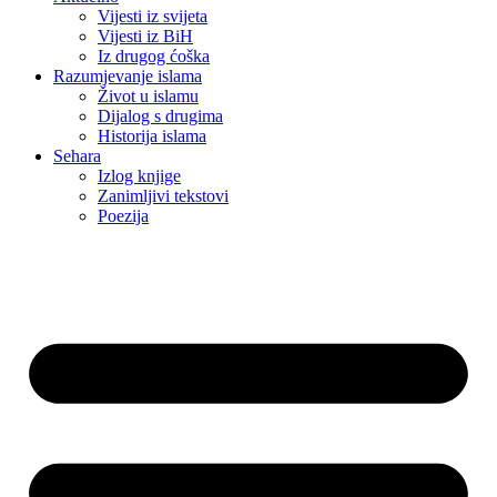
Vijesti iz svijeta
Vijesti iz BiH
Iz drugog ćoška
Razumjevanje islama
Život u islamu
Dijalog s drugima
Historija islama
Sehara
Izlog knjige
Zanimljivi tekstovi
Poezija