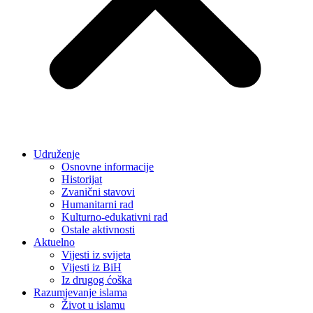
Udruženje
Osnovne informacije
Historijat
Zvanični stavovi
Humanitarni rad
Kulturno-edukativni rad
Ostale aktivnosti
Aktuelno
Vijesti iz svijeta
Vijesti iz BiH
Iz drugog ćoška
Razumjevanje islama
Život u islamu