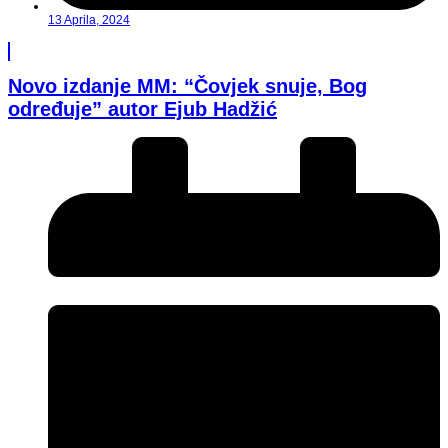
13 Aprila, 2024
Novo izdanje MM: “Čovjek snuje, Bog
određuje” autor Ejub Hadžić