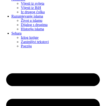
Vijesti iz svijeta
Vijesti iz BiH
Iz drugog ćoška
Razumjevanje islama
Život u islamu
Dijalog s drugima
Historija islama
Sehara
Izlog knjige
Zanimljivi tekstovi
Poezija