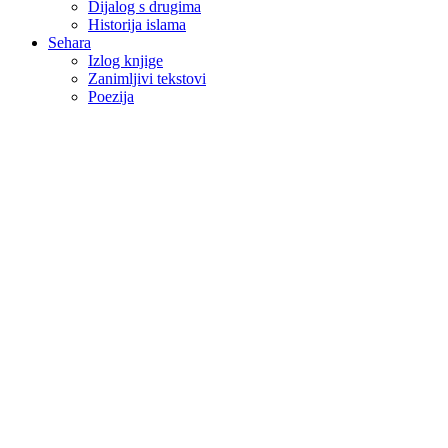
Dijalog s drugima
Historija islama
Sehara
Izlog knjige
Zanimljivi tekstovi
Poezija