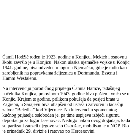
Ćamil Hodžić rođen je 1923. godine u Konjicu. Mekteb i osnovnu
školu završio je u Konjicu. Nakon ulaska njemačke vojske u Konjic,
1941. godine, biva odveden u logor u Njemačku, gdje je radio kao
zarobljenik na popravkama željeznica u Dortmundu, Essenu i
Hamm-Wesfalenu.
Na intervenciju porodičnog prijatelja Ćamila Hamze, tadašnjeg
načelnika Konjica, polovinom 1943. godine biva pušten i vraća se u
Konjic. Krajem te godine, prilikom pokušaja da posjeti brata u
Zagrebu, u Sarajevu biva uhapšen od ustaša i zatvoren u tadašnji
zatvor “Beledija” kod Vijećnice. Na intervenciju spomenutog
kućnog prijatelja oslobođen je, pa time uspijeva izbjeći sigurnu
deportaciju za logor Jasenovac. Nedugo nakon ovog događaja, kada
su partizani zauzeli njegovo selo Ostrožac, mobilisan je u NOP. Bio
je pripadnik 29. divizije i ratovao po Hercegovini.