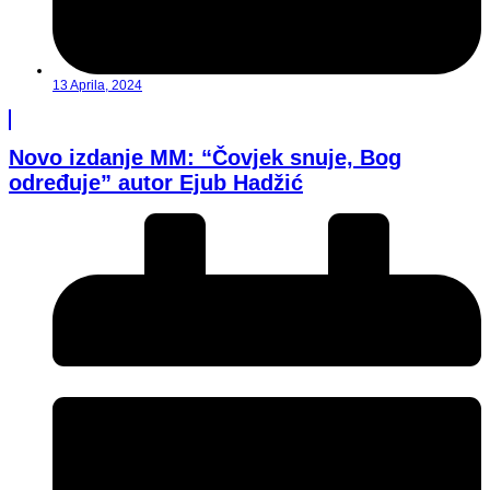
13 Aprila, 2024
Novo izdanje MM: “Čovjek snuje, Bog
određuje” autor Ejub Hadžić