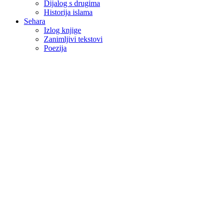
Dijalog s drugima
Historija islama
Sehara
Izlog knjige
Zanimljivi tekstovi
Poezija