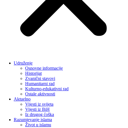
Udruženje
Osnovne informacije
Historijat
Zvanični stavovi
Humanitarni rad
Kulturno-edukativni rad
Ostale aktivnosti
Aktuelno
Vijesti iz svijeta
Vijesti iz BiH
Iz drugog ćoška
Razumjevanje islama
Život u islamu