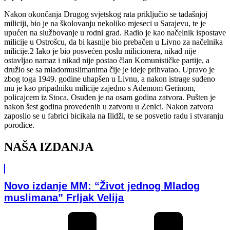
Nakon okončanja Drugog svjetskog rata priključio se tadašnjoj
miliciji, bio je na školovanju nekoliko mjeseci u Sarajevu, te je
upućen na službovanje u rodni grad. Radio je kao načelnik ispostave
milicije u Ostrošcu, da bi kasnije bio prebačen u Livno za načelnika
milicije.2 Iako je bio posvećen poslu milicionera, nikad nije
ostavljao namaz i nikad nije postao član Komunističke partije, a
družio se sa mladomuslimanima čije je ideje prihvatao. Upravo je
zbog toga 1949. godine uhapšen u Livnu, a nakon istrage suđeno
mu je kao pripadniku milicije zajedno s Ademom Gerinom,
policajcem iz Stoca. Osuđen je na osam godina zatvora. Pušten je
nakon šest godina provedenih u zatvoru u Zenici. Nakon zatvora
zaposlio se u fabrici bicikala na Ilidži, te se posvetio radu i stvaranju
porodice.
NAŠA IZDANJA
Novo izdanje MM: “Život jednog Mladog
muslimana” Frljak Velija