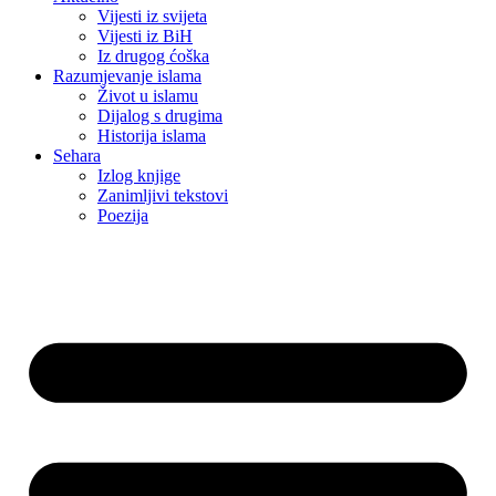
Vijesti iz svijeta
Vijesti iz BiH
Iz drugog ćoška
Razumjevanje islama
Život u islamu
Dijalog s drugima
Historija islama
Sehara
Izlog knjige
Zanimljivi tekstovi
Poezija