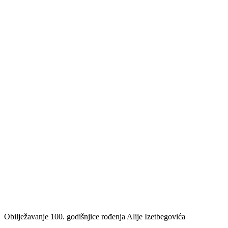
Obilježavanje 100. godišnjice rođenja Alije Izetbegovića