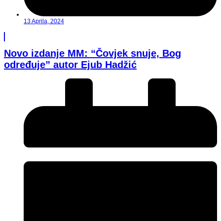
13 Aprila, 2024
Novo izdanje MM: “Čovjek snuje, Bog
određuje” autor Ejub Hadžić