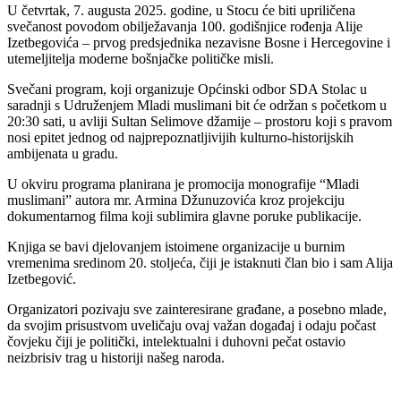
U
četvrtak, 7. augusta 2025. godine, u Stocu će biti upriličena
svečanost povodom obilježavanja 100. godišnjice rođenja Alije
Izetbegovića – prvog predsjednika nezavisne Bosne i Hercegovine i
utemeljitelja moderne bošnjačke političke misli.
Svečani program, koji organizuje Općinski odbor SDA Stolac u
saradnji s Udruženjem Mladi muslimani bit će održan s početkom u
20:30 sati, u avliji Sultan Selimove džamije – prostoru koji s pravom
nosi epitet jednog od najprepoznatljivijih kulturno-historijskih
ambijenata u gradu.
U okviru programa planirana je promocija monografije “Mladi
muslimani” autora mr. Armina Džunuzovića kroz projekciju
dokumentarnog filma koji sublimira glavne poruke publikacije.
Knjiga se bavi djelovanjem istoimene organizacije u burnim
vremenima sredinom 20. stoljeća, čiji je istaknuti član bio i sam Alija
Izetbegović.
Organizatori pozivaju sve zainteresirane građane, a posebno mlade,
da svojim prisustvom uveličaju ovaj važan događaj i odaju počast
čovjeku čiji je politički, intelektualni i duhovni pečat ostavio
neizbrisiv trag u historiji našeg naroda.