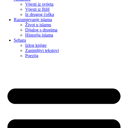
Vijesti iz svijeta
Vijesti iz BiH
Iz drugog ćoška
Razumjevanje islama
Život u islamu
Dijalog s drugima
Historija islama
Sehara
Izlog knjige
Zanimljivi tekstovi
Poezija