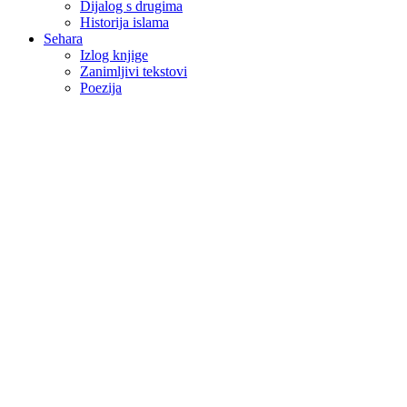
Dijalog s drugima
Historija islama
Sehara
Izlog knjige
Zanimljivi tekstovi
Poezija