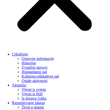
Udruženje
Osnovne informacije
Historijat
Zvanični stavovi
Humanitarni rad
Kulturno-edukativni rad
Ostale aktivnosti
Aktuelno
Vijesti iz svijeta
Vijesti iz BiH
Iz drugog ćoška
Razumjevanje islama
Život u islamu