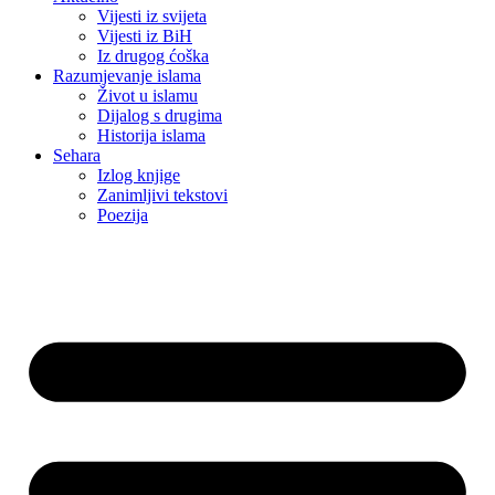
Vijesti iz svijeta
Vijesti iz BiH
Iz drugog ćoška
Razumjevanje islama
Život u islamu
Dijalog s drugima
Historija islama
Sehara
Izlog knjige
Zanimljivi tekstovi
Poezija