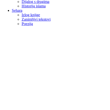
Dijalog s drugima
Historija islama
Sehara
Izlog knjige
Zanimljivi tekstovi
Poezija