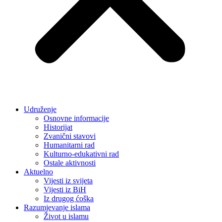
Udruženje
Osnovne informacije
Historijat
Zvanični stavovi
Humanitarni rad
Kulturno-edukativni rad
Ostale aktivnosti
Aktuelno
Vijesti iz svijeta
Vijesti iz BiH
Iz drugog ćoška
Razumjevanje islama
Život u islamu