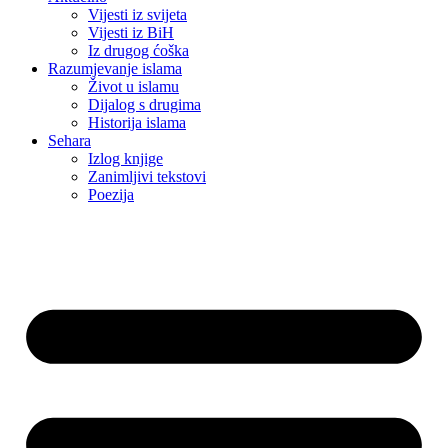
Vijesti iz svijeta
Vijesti iz BiH
Iz drugog ćoška
Razumjevanje islama
Život u islamu
Dijalog s drugima
Historija islama
Sehara
Izlog knjige
Zanimljivi tekstovi
Poezija