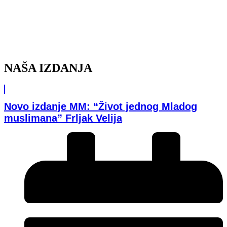
NAŠA IZDANJA
Novo izdanje MM: “Život jednog Mladog
muslimana” Frljak Velija