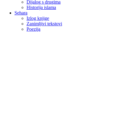
Dijalog s drugima
Historija islama
Sehara
Izlog knjige
Zanimljivi tekstovi
Poezija