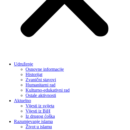
Udruženje
Osnovne informacije
Historijat
Zvanični stavovi
Humanitarni rad
Kulturno-edukativni rad
Ostale aktivnosti
Aktuelno
Vijesti iz svijeta
Vijesti iz BiH
Iz drugog ćoška
Razumjevanje islama
Život u islamu