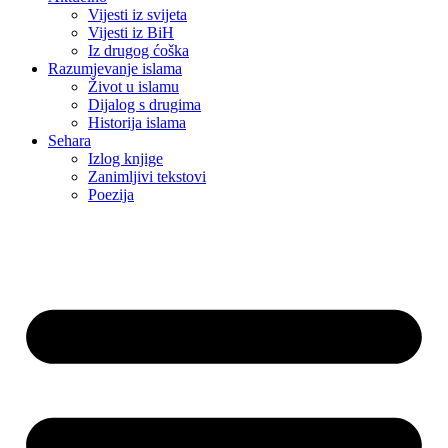
Vijesti iz svijeta
Vijesti iz BiH
Iz drugog ćoška
Razumjevanje islama
Život u islamu
Dijalog s drugima
Historija islama
Sehara
Izlog knjige
Zanimljivi tekstovi
Poezija