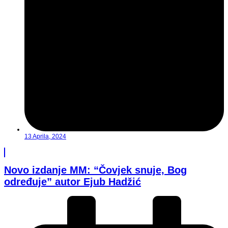
13 Aprila, 2024
Novo izdanje MM: “Čovjek snuje, Bog
određuje” autor Ejub Hadžić