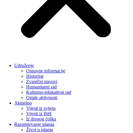
Udruženje
Osnovne informacije
Historijat
Zvanični stavovi
Humanitarni rad
Kulturno-edukativni rad
Ostale aktivnosti
Aktuelno
Vijesti iz svijeta
Vijesti iz BiH
Iz drugog ćoška
Razumjevanje islama
Život u islamu