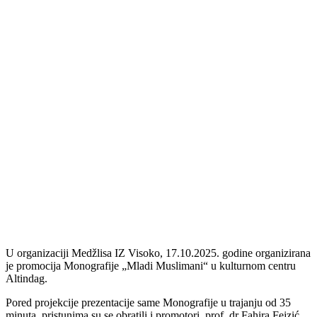
U organizaciji Medžlisa IZ Visoko, 17.10.2025. godine organizirana
je promocija Monografije „Mladi Muslimani“ u kulturnom centru
Altindag.
Pored projekcije prezentacije same Monografije u trajanju od 35
minuta, pristunima su se obratili i promotori, prof. dr Fahira Fejzić