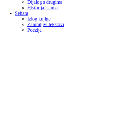
Dijalog s drugima
Historija islama
Sehara
Izlog knjige
Zanimljivi tekstovi
Poezija