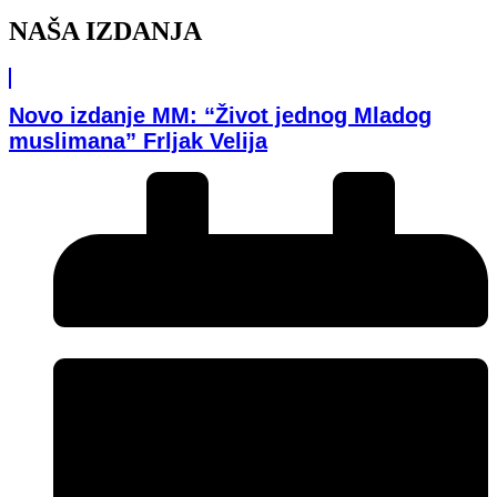
NAŠA IZDANJA
Novo izdanje MM: “Život jednog Mladog
muslimana” Frljak Velija