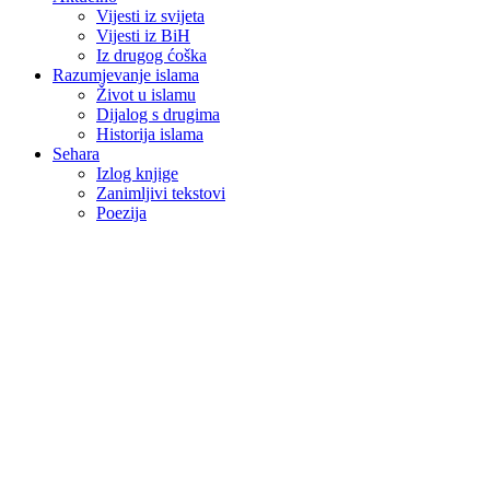
Vijesti iz svijeta
Vijesti iz BiH
Iz drugog ćoška
Razumjevanje islama
Život u islamu
Dijalog s drugima
Historija islama
Sehara
Izlog knjige
Zanimljivi tekstovi
Poezija