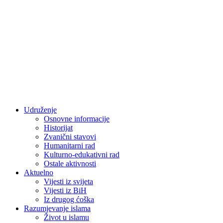
Udruženje
Osnovne informacije
Historijat
Zvanični stavovi
Humanitarni rad
Kulturno-edukativni rad
Ostale aktivnosti
Aktuelno
Vijesti iz svijeta
Vijesti iz BiH
Iz drugog ćoška
Razumjevanje islama
Život u islamu