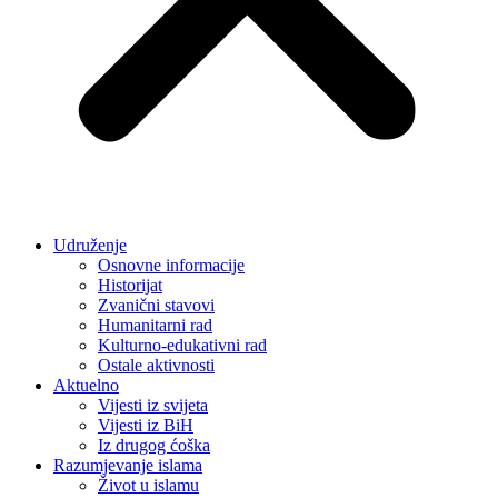
Udruženje
Osnovne informacije
Historijat
Zvanični stavovi
Humanitarni rad
Kulturno-edukativni rad
Ostale aktivnosti
Aktuelno
Vijesti iz svijeta
Vijesti iz BiH
Iz drugog ćoška
Razumjevanje islama
Život u islamu