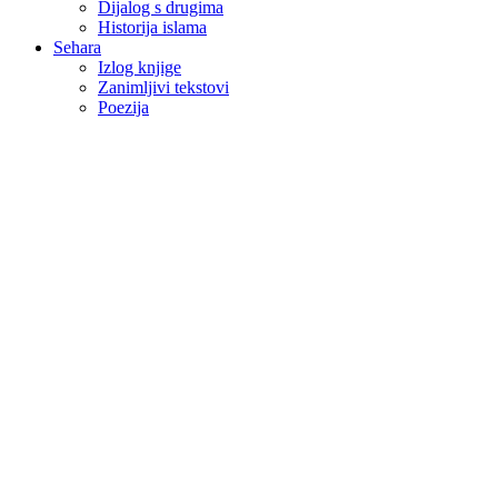
Dijalog s drugima
Historija islama
Sehara
Izlog knjige
Zanimljivi tekstovi
Poezija