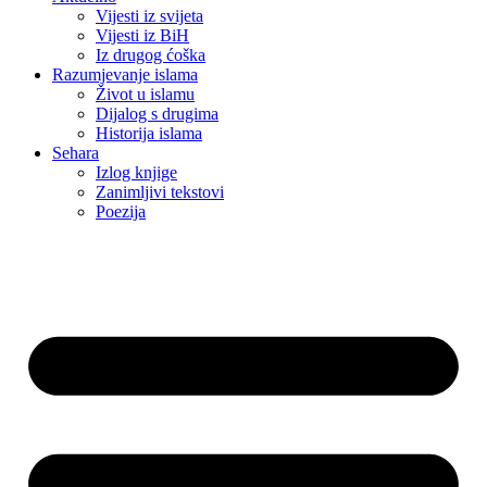
Vijesti iz svijeta
Vijesti iz BiH
Iz drugog ćoška
Razumjevanje islama
Život u islamu
Dijalog s drugima
Historija islama
Sehara
Izlog knjige
Zanimljivi tekstovi
Poezija