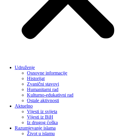
Udruženje
Osnovne informacije
Historijat
Zvanični stavovi
Humanitarni rad
Kulturno-edukativni rad
Ostale aktivnosti
Aktuelno
Vijesti iz svijeta
Vijesti iz BiH
Iz drugog ćoška
Razumjevanje islama
Život u islamu