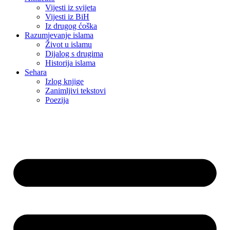
Vijesti iz svijeta
Vijesti iz BiH
Iz drugog ćoška
Razumjevanje islama
Život u islamu
Dijalog s drugima
Historija islama
Sehara
Izlog knjige
Zanimljivi tekstovi
Poezija