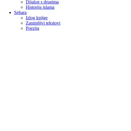
Dijalog s drugima
Historija islama
Sehara
Izlog knjige
Zanimljivi tekstovi
Poezija