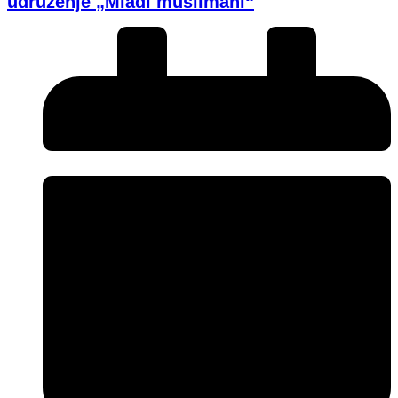
udruženje „Mladi muslimani“