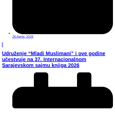
26 Aprila, 2026
Udruženje “Mladi Muslimani” i ove godine
učestvuje na 37. Internacionalnom
Sarajevskom sajmu knjiga 2026