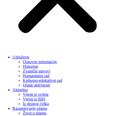
Udruženje
Osnovne informacije
Historijat
Zvanični stavovi
Humanitarni rad
Kulturno-edukativni rad
Ostale aktivnosti
Aktuelno
Vijesti iz svijeta
Vijesti iz BiH
Iz drugog ćoška
Razumjevanje islama
Život u islamu