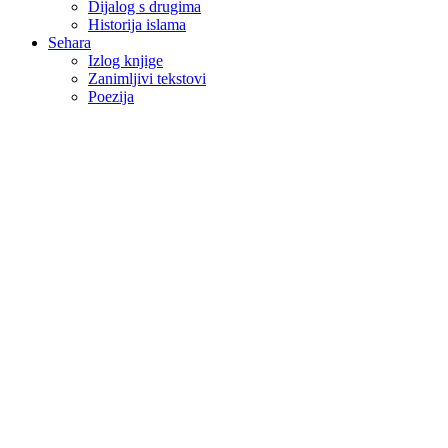
Dijalog s drugima
Historija islama
Sehara
Izlog knjige
Zanimljivi tekstovi
Poezija