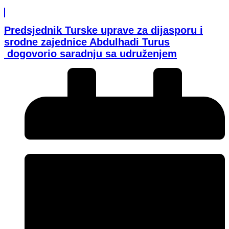
Predsjednik Turske uprave za dijasporu i
srodne zajednice Abdulhadi Turus
dogovorio saradnju sa udruženjem