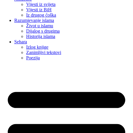
Vijesti iz svijeta
Vijesti iz BiH
Iz drugog ćoška
Razumjevanje islama
Život u islamu
Dijalog s drugima
Historija islama
Sehara
Izlog knjige
Zanimljivi tekstovi
Poezija