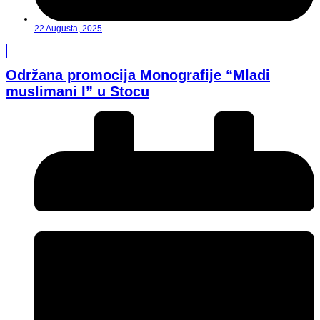
22 Augusta, 2025
Održana promocija Monografije “Mladi
muslimani I” u Stocu