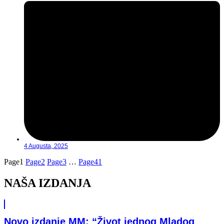
4 Augusta, 2025
Page
1
Page
2
Page
3
…
Page
41
NAŠA IZDANJA
Novo izdanje MM: “Život jednog Mladog