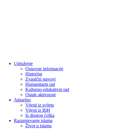
Udruženje
Osnovne informacije
Historijat
Zvanični stavovi
Humanitarni rad
Kulturno-edukativni rad
Ostale aktivnosti
Aktuelno
Vijesti iz svijeta
Vijesti iz BiH
Iz drugog ćoška
Razumjevanje islama
Život u islamu