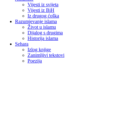
Vijesti iz svijeta
Vijesti iz BiH
Iz drugog ćoška
Razumjevanje islama
Život u islamu
Dijalog s drugima
Historija islama
Sehara
Izlog knjige
Zanimljivi tekstovi
Poezija