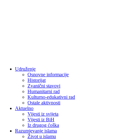
Udruženje
Osnovne informacije
Historijat
Zvanični stavovi
Humanitarni rad
Kulturno-edukativni rad
Ostale aktivnosti
Aktuelno
Vijesti iz svijeta
Vijesti iz BiH
Iz drugog ćoška
Razumjevanje islama
Život u islamu