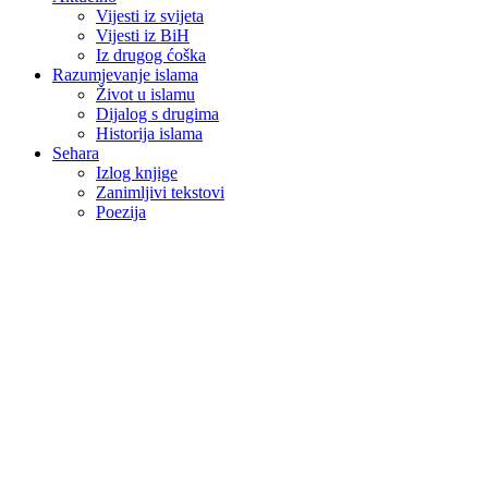
Vijesti iz svijeta
Vijesti iz BiH
Iz drugog ćoška
Razumjevanje islama
Život u islamu
Dijalog s drugima
Historija islama
Sehara
Izlog knjige
Zanimljivi tekstovi
Poezija