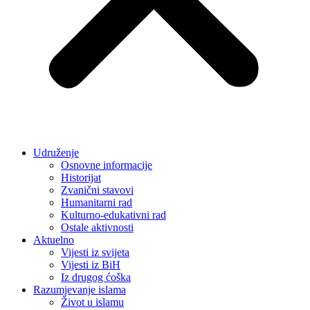
Udruženje
Osnovne informacije
Historijat
Zvanični stavovi
Humanitarni rad
Kulturno-edukativni rad
Ostale aktivnosti
Aktuelno
Vijesti iz svijeta
Vijesti iz BiH
Iz drugog ćoška
Razumjevanje islama
Život u islamu