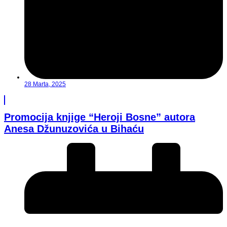
28 Marta, 2025
Promocija knjige “Heroji Bosne” autora
Anesa Džunuzovića u Bihaću