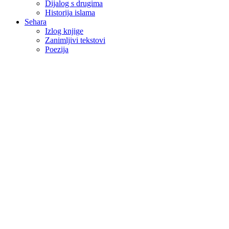
Dijalog s drugima
Historija islama
Sehara
Izlog knjige
Zanimljivi tekstovi
Poezija