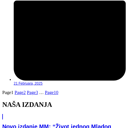
21 Februara, 2025
Page
1
Page
2
Page
3
…
Page
10
NAŠA IZDANJA
Novo izdanje MM: “Život jednog Mladog