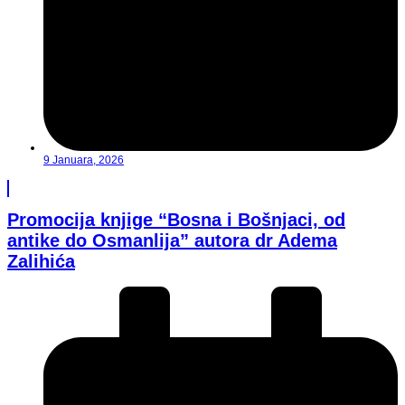
9 Januara, 2026
Promocija knjige “Bosna i Bošnjaci, od
antike do Osmanlija” autora dr Adema
Zalihića