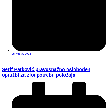
25 Marta, 2026
Šerif Patković pravosnažno oslobođen
optužbi za zloupotrebu položaja