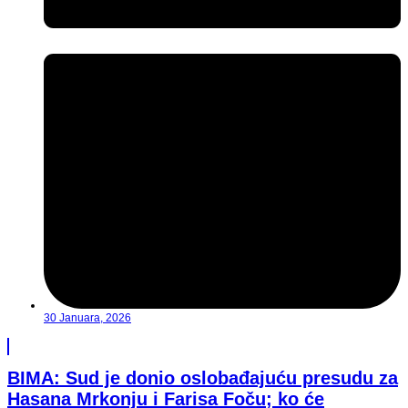
30 Januara, 2026
BIMA: Sud je donio oslobađajuću presudu za
Hasana Mrkonju i Farisa Foču; ko će