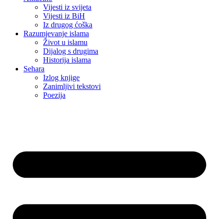
Vijesti iz svijeta
Vijesti iz BiH
Iz drugog ćoška
Razumjevanje islama
Život u islamu
Dijalog s drugima
Historija islama
Sehara
Izlog knjige
Zanimljivi tekstovi
Poezija