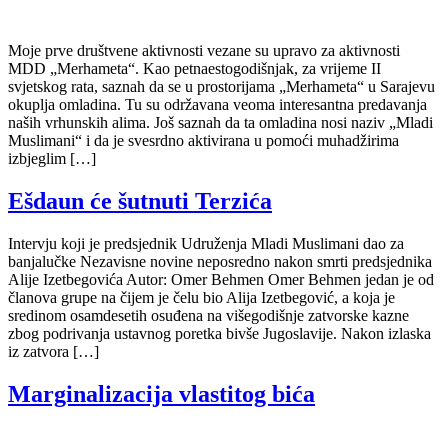
Moje prve društvene aktivnosti vezane su upravo za aktivnosti
MDD „Merhameta“. Kao petnaestogodišnjak, za vrijeme II
svjetskog rata, saznah da se u prostorijama „Merhameta“ u Sarajevu
okuplja omladina. Tu su održavana veoma interesantna predavanja
naših vrhunskih alima. Još saznah da ta omladina nosi naziv „Mladi
Muslimani“ i da je svesrdno aktivirana u pomoći muhadžirima
izbjeglim […]
Ešdaun će šutnuti Terzića
Intervju koji je predsjednik Udruženja Mladi Muslimani dao za
banjalučke Nezavisne novine neposredno nakon smrti predsjednika
Alije Izetbegovića Autor: Omer Behmen Omer Behmen jedan je od
članova grupe na čijem je čelu bio Alija Izetbegović, a koja je
sredinom osamdesetih osuđena na višegodišnje zatvorske kazne
zbog podrivanja ustavnog poretka bivše Jugoslavije. Nakon izlaska
iz zatvora […]
Marginalizacija vlastitog bića