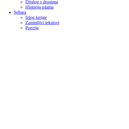
Dijalog s drugima
Historija islama
Sehara
Izlog knjige
Zanimljivi tekstovi
Poezija