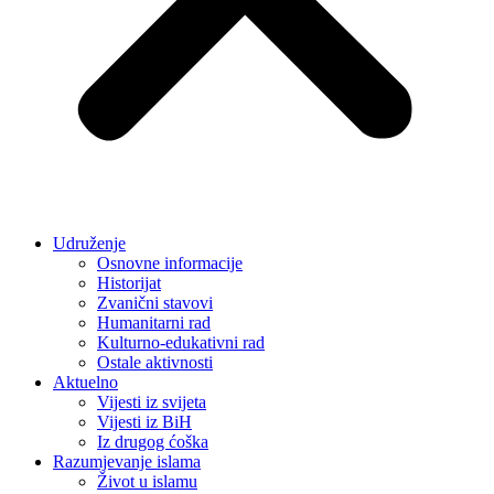
Udruženje
Osnovne informacije
Historijat
Zvanični stavovi
Humanitarni rad
Kulturno-edukativni rad
Ostale aktivnosti
Aktuelno
Vijesti iz svijeta
Vijesti iz BiH
Iz drugog ćoška
Razumjevanje islama
Život u islamu