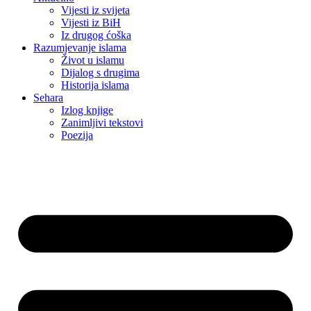
Vijesti iz svijeta
Vijesti iz BiH
Iz drugog ćoška
Razumjevanje islama
Život u islamu
Dijalog s drugima
Historija islama
Sehara
Izlog knjige
Zanimljivi tekstovi
Poezija