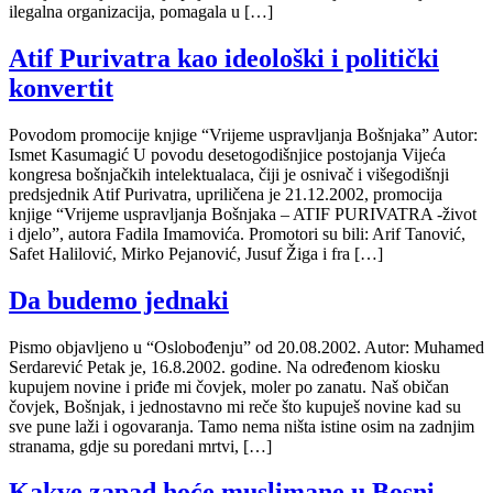
ilegalna organizacija, pomagala u […]
Atif Purivatra kao ideološki i politički
konvertit
Povodom promocije knjige “Vrijeme uspravljanja Bošnjaka” Autor:
Ismet Kasumagić U povodu desetogodišnjice postojanja Vijeća
kongresa bošnjačkih intelektualaca, čiji je osnivač i višegodišnji
predsjednik Atif Purivatra, upriličena je 21.12.2002, promocija
knjige “Vrijeme uspravljanja Bošnjaka – ATIF PURIVATRA -život
i djelo”, autora Fadila Imamovića. Promotori su bili: Arif Tanović,
Safet Halilović, Mirko Pejanović, Jusuf Žiga i fra […]
Da budemo jednaki
Pismo objavljeno u “Oslobođenju” od 20.08.2002. Autor: Muhamed
Serdarević Petak je, 16.8.2002. godine. Na određenom kiosku
kupujem novine i priđe mi čovjek, moler po zanatu. Naš običan
čovjek, Bošnjak, i jednostavno mi reče što kupuješ novine kad su
sve pune laži i ogovaranja. Tamo nema ništa istine osim na zadnjim
stranama, gdje su poredani mrtvi, […]
Kakve zapad hoće muslimane u Bosni