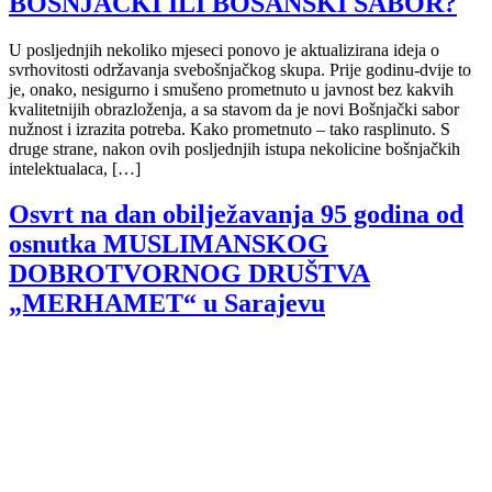
BOŠNJAČKI ILI BOSANSKI SABOR?
U posljednjih nekoliko mjeseci ponovo je aktualizirana ideja o
svrhovitosti održavanja svebošnjačkog skupa. Prije godinu-dvije to
je, onako, nesigurno i smušeno prometnuto u javnost bez kakvih
kvalitetnijih obrazloženja, a sa stavom da je novi Bošnjački sabor
nužnost i izrazita potreba. Kako prometnuto – tako rasplinuto. S
druge strane, nakon ovih posljednjih istupa nekolicine bošnjačkih
intelektualaca, […]
Osvrt na dan obilježavanja 95 godina od
osnutka MUSLIMANSKOG
DOBROTVORNOG DRUŠTVA
„MERHAMET“ u Sarajevu