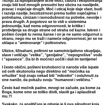
Težnju za ispoljavanjem lične moći, ćibura i eksponiranja
znaju biti kod mnogih presudni bez obzira na naslijeđe,
pravac i osjećaje drugih. Moć i uticaj koje daje vlast, budi
i razvija nasilje, bezobzirnost prema tuđim osjećajima i
potrebama, cinizam i ravnodušnost na potrebe, nevolje i
prava drugih. A pogotovo se to vidi u sistemima
jednoumlja, kad nema odgovornosti, te kritike i
protivljenja sa druge strane od straha od kazne. Iskren i
pošten čovjek tu nema šanse i on je ne samo odgurnut u
stranu, nego mu se traži i nameće odgovornost, jer se ne
uklapa u “aminovanje” i poltronstvo.
Ulizice, ližisahani, poltroni se samoinicijativno okupljaju,
slave i veličaju “velike”, “genijalne”, “nepogrešive” vođe
i “spasioce”. Da bi ih moćnici uočili i dali im tantijeme!
I često obični, pošteni kruhoborci iz naroda više ispate
od ovih skutonoša nego direktno od “moćnika sa
vrhuške” koji znaju nekad biti “milostivi” i osluhnuti za
one naniže, da pokažu svoju “humanost i veličinu.”
Često kad moćnik padne, mnogi se začude, pa kome za
Boga, kome smo se toliko divili, slavili ga i aplaudirali
mu.?!
Svakako, za analitičare je pitanje je li ova silovitost koja