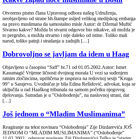
Otvoreno pismo člana Upravnog odbora našeg Udruženja,
neobjavljeno od strane bh.štampe usljed velikog medijskog embarga
na pravo muslimana da samostalno misle Autor: dr Džemal Muftić
Stvarno kakve? Možda bi stvarni odgovor bio nikakve, ali možda je
to pregrubo, a možda stvarno i nije daleko od istine. Toliko mali
narod, toliko patnji i stradanja u zadnjih […]
Dobrovoljno se javljam da idem u Haag
Objavljeno u časopisu “Saff” br.71 od 01.05.2002.Autor: Ismet
Kasumagić Vrijeme ličnosti dvojnog morala U vezi sa suđenjem
ratnim zločincima, upriličena je rasprava na redovnoj sesiji ”Kruga
99” u Sarajevu. Uvodničar je bila Edina Rešidović, advokat, koja se
uključila u rad Haaškog tribunala na samom početku njegovog
djelovanja. Sutradan je u ”Oslobođenju”, na naslovnoj strani, dat
[…]
Još jednom o “Mladim Muslimanima”
Reagiranje na tekst novinara “Oslobođenja” Zije Dizdarevića JOŠ
JEDNOM O “MLADIM MUSLIMANIMA” (“Oslobođenje”
11.02.2002., odgovor novinaru Ziji Dizdareviću) Teško je “starim