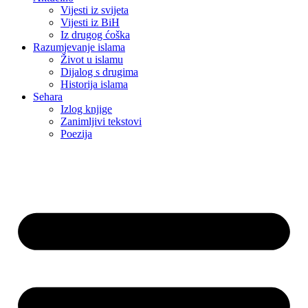
Vijesti iz svijeta
Vijesti iz BiH
Iz drugog ćoška
Razumjevanje islama
Život u islamu
Dijalog s drugima
Historija islama
Sehara
Izlog knjige
Zanimljivi tekstovi
Poezija