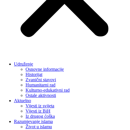
Udruženje
Osnovne informacije
Historijat
Zvanični stavovi
Humanitarni rad
Kulturno-edukativni rad
Ostale aktivnosti
Aktuelno
Vijesti iz svijeta
Vijesti iz BiH
Iz drugog ćoška
Razumjevanje islama
Život u islamu