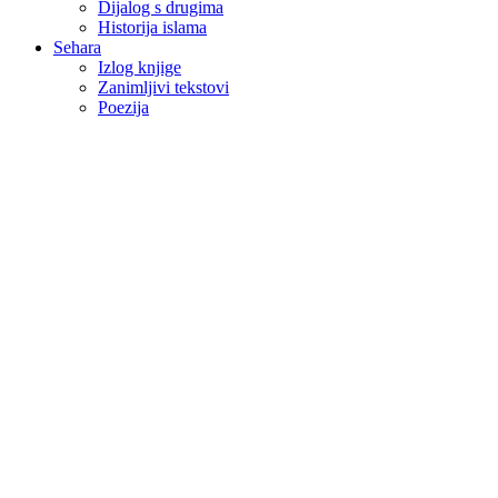
Dijalog s drugima
Historija islama
Sehara
Izlog knjige
Zanimljivi tekstovi
Poezija