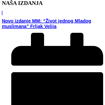
NAŠA IZDANJA
Novo izdanje MM: “Život jednog Mladog
muslimana” Frljak Velija