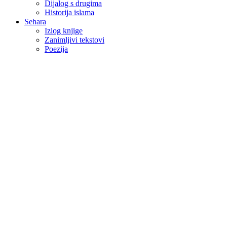
Dijalog s drugima
Historija islama
Sehara
Izlog knjige
Zanimljivi tekstovi
Poezija