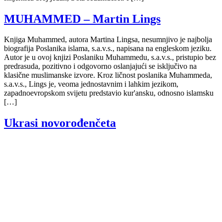
MUHAMMED – Martin Lings
Knjiga Muhammed, autora Martina Lingsa, nesumnjivo je najbolja
biografija Poslanika islama, s.a.v.s., napisana na engleskom jeziku.
Autor je u ovoj knjizi Poslaniku Muhammedu, s.a.v.s., pristupio bez
predrasuda, pozitivno i odgovorno oslanjajući se isključivo na
klasične muslimanske izvore. Kroz ličnost poslanika Muhammeda,
s.a.v.s., Lings je, veoma jednostavnim i lahkim jezikom,
zapadnoevropskom svijetu predstavio kur'ansku, odnosno islamsku
[…]
Ukrasi novorođenčeta