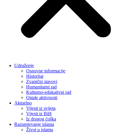
Udruženje
Osnovne informacije
Historijat
Zvanični stavovi
Humanitarni rad
Kulturno-edukativni rad
Ostale aktivnosti
Aktuelno
Vijesti iz svijeta
Vijesti iz BiH
Iz drugog ćoška
Razumjevanje islama
Život u islamu