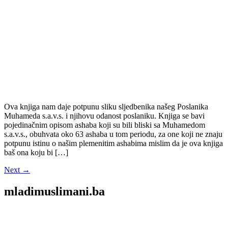
Ova knjiga nam daje potpunu sliku sljedbenika našeg Poslanika
Muhameda s.a.v.s. i njihovu odanost poslaniku. Knjiga se bavi
pojedinačnim opisom ashaba koji su bili bliski sa Muhamedom
s.a.v.s., obuhvata oko 63 ashaba u tom periodu, za one koji ne znaju
potpunu istinu o našim plemenitim ashabima mislim da je ova knjiga
baš ona koju bi […]
Next
→
mladimuslimani.ba