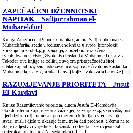
ZAPEČAĆENI DŽENNETSKI
NAPITAK – Safijurrahman el-
Mubarekfuri
Knjiga Zapečaćeni džennetski napitak, autora Safijurrahmana el-
Mubarekfurija, spada u jedinstvene knjige u svojoj hronologiji
zbivanja i metodologiji izlaganja, a posebno je izražena
sveobuhvatnost čistog životopisa Poslanika Muhammeda, s.a.v.s.
Također, ova knjiga se odlikuje svojom pristupačnošću široj
čitalačkoj publici, kao i istraživačima kojima je životopis Poslanika
Muhammeda, s.a.v.s., struka. U ovoj knjizi svako za sebe može […]
RAZUMJEVANJE PRIORITETA – Jusuf
El-Kardavi
Knjiga Razumijevanje prioriteta, autora Jusufa El-Karadavija,
obrađuje temu koja je veoma važna jer, sa šerijatskog stanovišta, ona
liječi deformaciju odnosa i poremećenih kriterija u vrednovanju
stvari, misli i djela te ukazuje čemu treba dati prednost, a čemu ne te
šta je na ljestvici vrijednosti božanskih odredbi i vjerovjesničkih
smjernica broj jedan, a šta sedamdeset. I […]