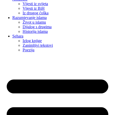
Vijesti iz svijeta
Vijesti iz BiH
Iz drugog ćoška
Razumjevanje islama
Život u islamu
Dijalog s drugima
Historija islama
Sehara
Izlog knjige
Zanimljivi tekstovi
Poezija