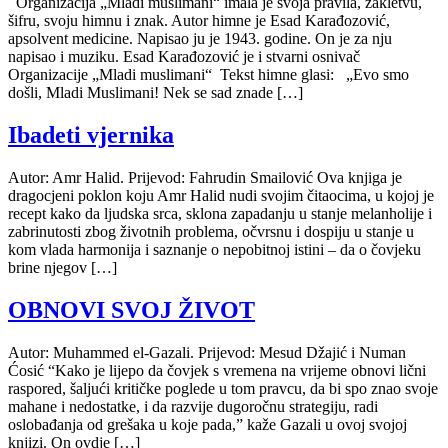
Organizacija „Mladi muslimani“ imala je svoja pravila, zakletvu,
šifru, svoju himnu i znak. Autor himne je Esad Karađozović,
apsolvent medicine. Napisao ju je 1943. godine. On je za nju
napisao i muziku. Esad Karađozović je i stvarni osnivač
Organizacije „Mladi muslimani“ Tekst himne glasi: „Evo smo
došli, Mladi Muslimani! Nek se sad znade […]
Ibadeti vjernika
Autor: Amr Halid. Prijevod: Fahrudin Smailović Ova knjiga je
dragocjeni poklon koju Amr Halid nudi svojim čitaocima, u kojoj je
recept kako da ljudska srca, sklona zapadanju u stanje melanholije i
zabrinutosti zbog životnih problema, očvrsnu i dospiju u stanje u
kom vlada harmonija i saznanje o nepobitnoj istini – da o čovjeku
brine njegov […]
OBNOVI SVOJ ŽIVOT
Autor: Muhammed el-Gazali. Prijevod: Mesud Džajić i Numan
Ćosić “Kako je lijepo da čovjek s vremena na vrijeme obnovi lični
raspored, šaljući kritičke poglede u tom pravcu, da bi spo znao svoje
mahane i nedostatke, i da razvije dugoročnu strategiju, radi
oslobađanja od grešaka u koje pada,” kaže Gazali u ovoj svojoj
knjizi. On ovdje […]