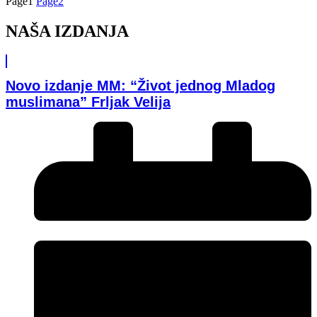
Page
1
Page
2
NAŠA IZDANJA
Novo izdanje MM: “Život jednog Mladog
muslimana” Frljak Velija