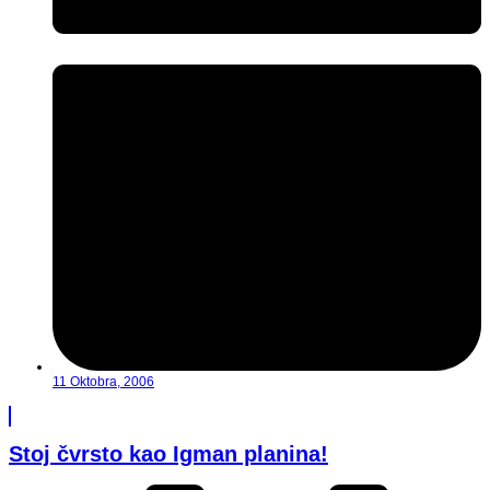
11 Oktobra, 2006
Stoj čvrsto kao Igman planina!