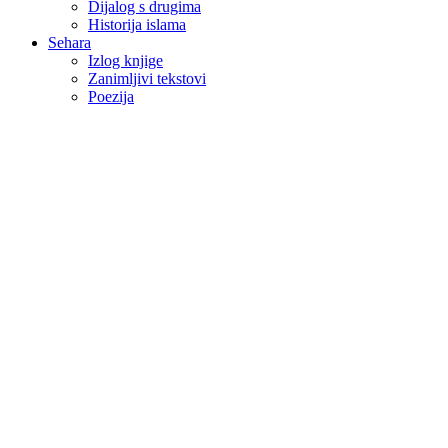
Dijalog s drugima
Historija islama
Sehara
Izlog knjige
Zanimljivi tekstovi
Poezija