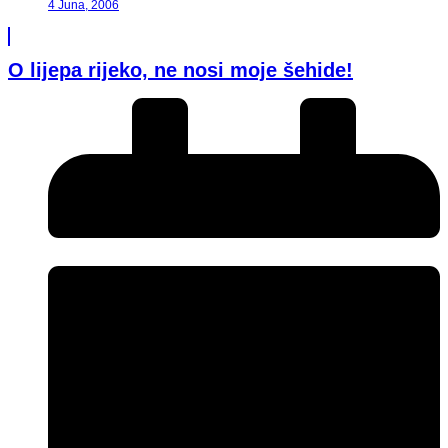
4 Juna, 2006
O lijepa rijeko, ne nosi moje šehide!