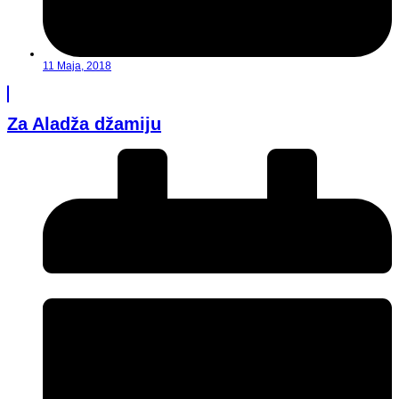
11 Maja, 2018
Za Aladža džamiju