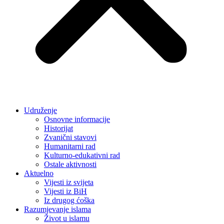
Udruženje
Osnovne informacije
Historijat
Zvanični stavovi
Humanitarni rad
Kulturno-edukativni rad
Ostale aktivnosti
Aktuelno
Vijesti iz svijeta
Vijesti iz BiH
Iz drugog ćoška
Razumjevanje islama
Život u islamu