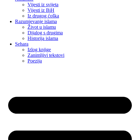
Vijesti iz svijeta
Vijesti iz BiH
Iz drugog ćoška
Razumjevanje islama
Život u islamu
Dijalog s drugima
Historija islama
Sehara
Izlog knjige
Zanimljivi tekstovi
Poezija