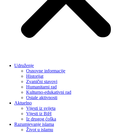
Udruženje
Osnovne informacije
Historijat
Zvanični stavovi
Humanitarni rad
Kulturno-edukativni rad
Ostale aktivnosti
Aktuelno
Vijesti iz svijeta
Vijesti iz BiH
Iz drugog ćoška
Razumjevanje islama
Život u islamu