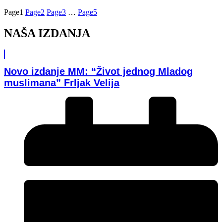
Page
1
Page
2
Page
3
…
Page
5
NAŠA IZDANJA
Novo izdanje MM: “Život jednog Mladog
muslimana” Frljak Velija