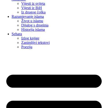
Vijesti iz svijeta
Vijesti iz BiH
Iz drugog ćoška
Razumjevanje islama
Život u islamu
Dijalog s drugima
Historija islama
Sehara
Izlog knjige
Zanimljivi tekstovi
Poezija