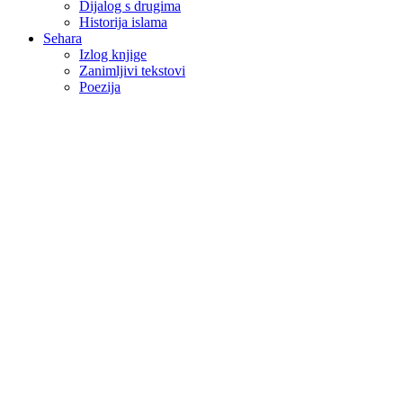
Dijalog s drugima
Historija islama
Sehara
Izlog knjige
Zanimljivi tekstovi
Poezija