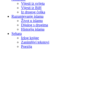
Vijesti iz svijeta
Vijesti iz BiH
Iz drugog ćoška
Razumjevanje islama
Život u islamu
Dijalog s drugima
Historija islama
Sehara
Izlog knjige
Zanimljivi tekstovi
Poezija