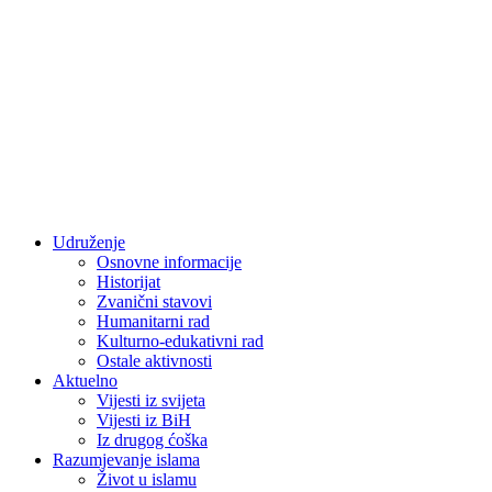
Udruženje
Osnovne informacije
Historijat
Zvanični stavovi
Humanitarni rad
Kulturno-edukativni rad
Ostale aktivnosti
Aktuelno
Vijesti iz svijeta
Vijesti iz BiH
Iz drugog ćoška
Razumjevanje islama
Život u islamu